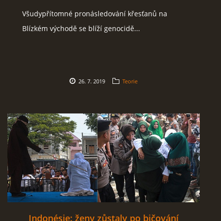
Všudypřítomné pronásledování křesťanů na
SOCIÁLNÍ SÍTĚ
Blízkém východě se blíží genocidě...
© 2026 eStránky.cz
|
RSS
26. 7. 2019
Teorie
Indonésie: ženy zůstaly po bičování