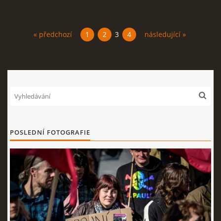
« předchozí
1
2
3
4
následující »
POSLEDNÍ FOTOGRAFIE