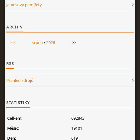
Jamesovy pamflety
ARCHIV
<<
srpen
/
2026
>>
RSS
Přehled zdrojů
STATISTIKY
Celkem:
692843
Měsíc:
19101
Den:
619