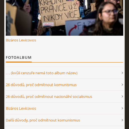
Bizáros Levicovos
FOTOALBUM
. . . (kvůli cenzuře nemá toto album název)
26 důvodů, proč odmítnout komunismus
26 důvodů, proč odmítnout nacionální socialismus
Bizáros Levicovos
Další důvody, proč odmítnout komunismus