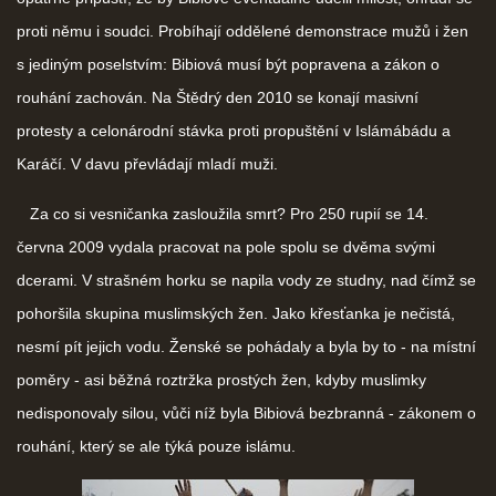
proti němu i soudci. Probíhají oddělené demonstrace mužů i žen
s jediným poselstvím: Bibiová musí být popravena a zákon o
rouhání zachován. Na Štědrý den 2010 se konají masivní
protesty a celonárodní stávka proti propuštění v Islámábádu a
Karáčí. V davu převládají mladí muži.
Za co si vesničanka zasloužila smrt? Pro 250 rupií se 14.
června 2009 vydala pracovat na pole spolu se dvěma svými
dcerami. V strašném horku se napila vody ze studny, nad čímž se
pohoršila skupina muslimských žen. Jako křesťanka je nečistá,
nesmí pít jejich vodu. Ženské se pohádaly a byla by to - na místní
poměry - asi běžná roztržka prostých žen, kdyby muslimky
nedisponovaly silou, vůči níž byla Bibiová bezbranná - zákonem o
rouhání, který se ale týká pouze islámu.