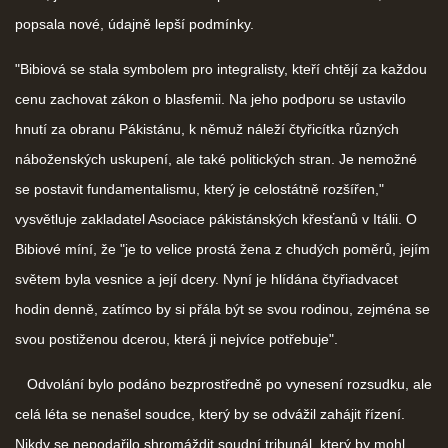
popsala nové, údajně lepší podmínky.
"Bibiová se stala symbolem pro integralisty, kteří chtějí za každou
cenu zachovat zákon o blasfemii. Na jeho podporu se ustavilo
hnutí za obranu Pákistánu, k němuž náleží čtyřicítka různých
náboženských uskupení, ale také politických stran. Je nemožné
se postavit fundamentalismu, který je celostátně rozšířen,"
vysvětluje zakladatel Asociace pákistánských křesťanů v Itálii. O
Bibiové míní, že "je to velice prostá žena z chudých poměrů, jejím
světem byla vesnice a její dcery. Nyní je hlídána čtyřiadvacet
hodin denně, zatímco by si přála být se svou rodinou, zejména se
svou postiženou dcerou, která ji nejvíce potřebuje".
Odvolání bylo podáno bezprostředně po vynesení rozsudku, ale
celá léta se nenašel soudce, který by se odvážil zahájit řízení.
Nikdy se nepodařilo shromáždit soudní tribunál, který by mohl