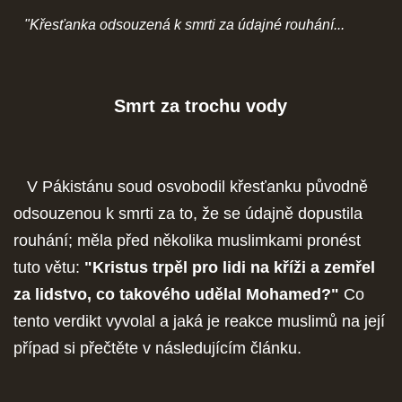
"Křesťanka odsouzená k smrti za údajné rouhání...
SOCIÁLNÍ SÍTĚ
Smrt za trochu vody
© 2026 eStránky.cz
|
RSS
V Pákistánu soud osvobodil křesťanku původně
odsouzenou k smrti za to, že se údajně dopustila
rouhání; měla před několika muslimkami pronést
tuto větu:
"Kristus trpěl pro lidi na kříži a zemřel
za lidstvo, co takového udělal Mohamed?"
Co
tento verdikt vyvolal a jaká je reakce muslimů na její
případ si přečtěte v následujícím článku.