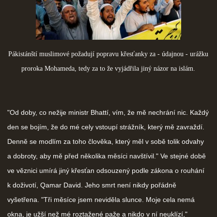
Pákistánští muslimové požadují popravu křesťanky za - údajnou - urážku
proroka Mohameda, tedy za to že vyjádřila jiný názor na islám.
"Od doby, co nežije ministr Bhattí, vím, že mě nechrání nic. Každý
den se bojím, že do mé cely vstoupí strážník, který mě zavraždí.
Denně se modlím za toho člověka, který měl v sobě tolik odvahy
a dobroty, aby mě před několika měsíci navštívil." Ve stejné době
ve věznici umírá jiný křesťan odsouzený podle zákona o rouhání
k doživotí, Qamar David. Jeho smrt není nikdy pořádně
vyšetřena. "Tři měsíce jsem neviděla slunce. Moje cela nemá
okna, je užší než mé roztažené paže a nikdo v ní neuklízí,"