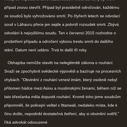
případ znovu otevřít. Případ byl pravidelně odročován, každému
ze soudců bylo vyhrožováno smrtí. Po čtyřech letech se odvolací
soud v Láhauru přece jen sejde a potvrdí rozsudek smrti. Zbývá
odvolání k nejvyššímu soudu. Ten v červenci 2015 rozhodne o
prošetření případu a odročení výkonu trestu smrti do dalšího
stání. Datum není udáno. Trvá to další tři roky.
Obhajoba nemůže stavět na nelegitimitě zákona o rouhání.
Snaží se zpochybnit svědecké výpovědi a bazíruje na procesních
chybách. "Obvinění z rouhání vznesl imám, který osobně nebyl
přítomen hádce mezi Asiou a muslimskými ženami, během níž se
tato křesťanka měla dopustit rouhání. Kromě toho jsme soudcům
připomněli, že policejní velitel v Ittanwali, nedaleko místa, kde k
činu došlo, nepodnikl dostatečná šetření, aby si obvinění ověřil,"
říká advokát odsouzené.