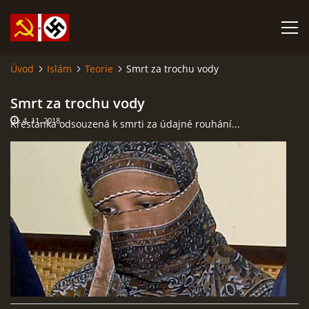
Úvod
Islám
Teorie
Smrt za trochu vody
SABATINA JAMES O ISLÁMU A DALŠÍ DŮLEŽITÉ TEXTY
Smrt za trochu vody
4. 11. 2018
Křesťanka odsouzená k smrti za údajné rouhání...
ISLÁM
ANARCHISMUS A NEOMARXISMUS
KOMUNISMUS
NACIONÁLNÍ SOCIALISMUS
PROPAGAČNÍ MATERIÁLY A DALŠÍ