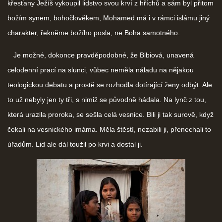
křesťany Ježíš vykoupil lidstvo svou krví z hříchů a sám byl přitom
božím synem, bohočlověkem, Mohamed má i v rámci islámu jiný
charakter, řekněme božího posla, ne Boha samotného.
Je možné, dokonce pravděpodobné, že Bibiová, unavená
celodenní prací na slunci, vůbec neměla náladu na nějakou
teologickou debatu a prostě se rozhodla dotírající ženy odbýt. Ale
to už nebyly jen ty tři, s nimiž se původně hádala. Na lynč z tou,
která urazila proroka, se sešla celá vesnice. Bili ji tak surově, když
čekali na vesnického imáma. Měla štěstí, nezabili ji, přenechali to
úřadům. Lid ale dál toužil po krvi a dostal ji.