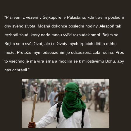
"Píši vám z vězení v Šejkupuře, v Pákistánu, kde trávím poslední
dny svého života. Možná dokonce poslední hodiny. Alespoň tak
rozhodl soud, který nade mnou vyřkl rozsudek smrti. Bojím se.
Bojím se o svůj život, ale i o životy mých trpících dětí a mého
muže. Protože mým odsouzením je odsouzená celá rodina. Přes
to všechno je má víra silná a modlím se k milostivému Bohu, aby
nás ochránil."