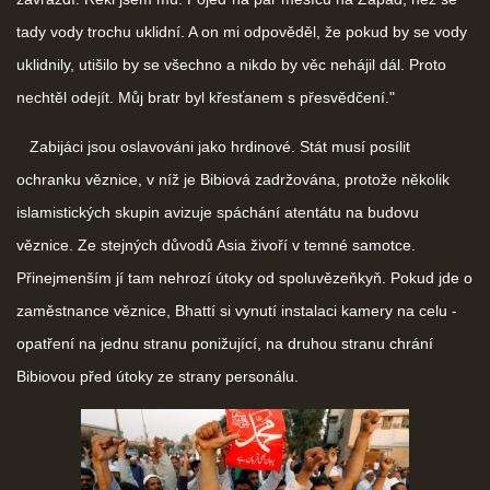
tady vody trochu uklidní. A on mi odpověděl, že pokud by se vody
uklidnily, utišilo by se všechno a nikdo by věc nehájil dál. Proto
nechtěl odejít. Můj bratr byl křesťanem s přesvědčení."
Zabijáci jsou oslavováni jako hrdinové. Stát musí posílit
ochranku věznice, v níž je Bibiová zadržována, protože několik
islamistických skupin avizuje spáchání atentátu na budovu
věznice. Ze stejných důvodů Asia živoří v temné samotce.
Přinejmenším jí tam nehrozí útoky od spoluvězeňkyň. Pokud jde o
zaměstnance věznice, Bhattí si vynutí instalaci kamery na celu -
opatření na jednu stranu ponižující, na druhou stranu chrání
Bibiovou před útoky ze strany personálu.