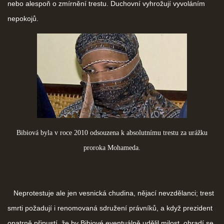
nebo alespoň o zmírnění trestu. Duchovní vyhrožují vyvoláním
nepokojů.
Bibiová byla v roce 2010 odsouzena k absolutnímu trestu za urážku
proroka Mohameda.
Neprotestuje ale jen vesnická chudina, nějací nevzdělanci; trest
smrti požadují i renomovaná sdružení právníků, a když prezident
opatrně připustí, že by Bibiové eventuálně udělil milost, ohradí se