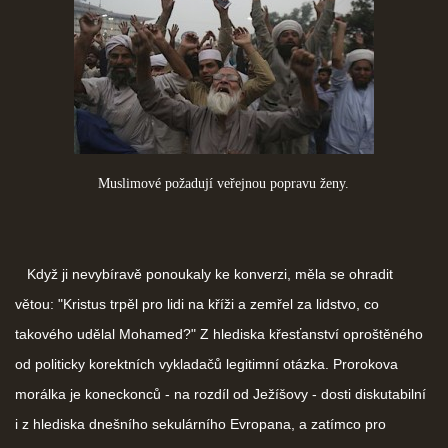
Muslimové požadují veřejnou popravu ženy.
Když ji nevybíravě ponoukaly ke konverzi, měla se ohradit
větou: "Kristus trpěl pro lidi na kříži a zemřel za lidstvo, co
takového udělal Mohamed?" Z hlediska křesťanství oproštěného
od politicky korektních vykladačů legitimní otázka. Prorokova
morálka je koneckonců - na rozdíl od Ježíšovy - dosti diskutabilní
i z hlediska dnešního sekulárního Evropana, a zatímco pro