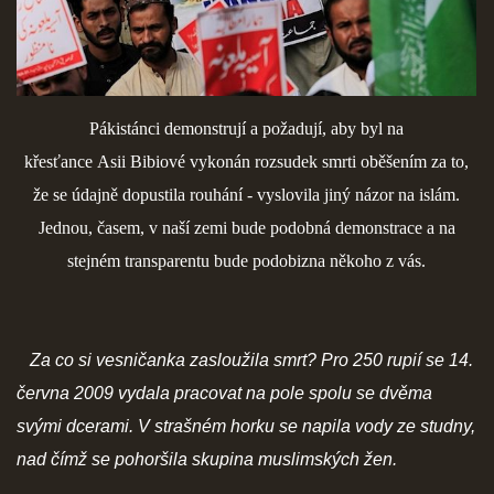
Pákistánci demonstrují a požadují, aby byl na
křesťance Asii Bibiové vykonán rozsudek smrti oběšením za to,
že se údajně dopustila rouhání - vyslovila jiný názor na islám.
Jednou, časem, v naší zemi bude podobná demonstrace a na
stejném transparentu bude podobizna někoho z vás.
Za co si vesničanka zasloužila smrt? Pro 250 rupií se 14.
června 2009 vydala pracovat na pole spolu se dvěma
svými dcerami. V strašném horku se napila vody ze studny,
nad čímž se pohoršila skupina muslimských žen.