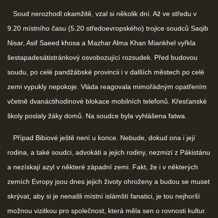
Soud nerozhodl okamžitě, vzal si několik dní. Až ve středu v
9.20 místního času (5.20 středoevropského) trojice soudců Saqib
Nisar, Asif Saeed khosa a Mazhar Alma Khan Miankhel vyřkla
šestapadesátistránkový osvobozující rozsudek. Před budovou
soudu, po celé pandžábské provincii i v dalších městech po celé
zemi vypukly nepokoje. Vláda reagovala mimořádným opatřením
včetně dvanáctihodinové blokace mobilních telefonů. Křesťanské
školy poslaly žáky domů. Na soudce byla vyhlášena fatwa.
Případ Bibiové ještě není u konce. Nebude, dokud ona i její
rodina, a také soudci, advokáti a jejich rodiny, nezmizí z Pákistánu
a nezískají azyl v některé západní zemi. Fakt, že i v některých
zemích Evropy jsou dnes jejich životy ohroženy a budou se muset
skrývat, aby si je nenašli místní islámští fanatici, je tou nejhorší
možnou vizitkou pro společnost, která měla sen o rovnosti kultur.