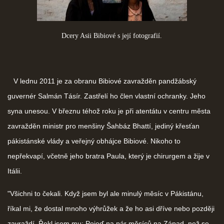
Dcery Asii Bibiové s její fotografií.
V lednu 2011 je za obranu Bibiové zavražděn pandžábský
guvernér Salmán Tásír. Zastřelí ho člen vlastní ochranky. Jeho
syna unesou. V březnu téhož roku je při atentátu v centru města
zavražděn ministr pro menšiny Šahbáz Bhattí, jediný křesťan
pákistánské vlády a veřejný obhájce Bibiové. Nikoho to
nepřekvapí, včetně jeho bratra Paula, který je chirurgem a žije v
Itálii.
"Všichni to čekali. Když jsem byl ale minulý měsíc v Pákistánu,
říkal mi, že dostal mnoho výhrůžek a že ho asi dříve nebo později
zavraždí. Řekl jsem mu: Pojeď na pár měsíců na Západ, než se