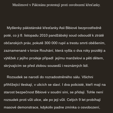
Muslimové v Pákistánu protestují proti osvobození křesťanky.
Myšlenky pákistánské křesťanky Asii Bibiové bezprostředně
poté, co ji 8. listopadu 2010 pandžábský soud odsoudil k ztrátě
občanských práv, pokutě 300 000 rupií a trestu smrti oběšením,
zaznamenané v knize Rouhání, která vyšla o dva roky později a
výtěžek z jejího prodeje připadl jejímu manželovi a pěti dětem,
skrývajícím se před zlobou sousedů i neznámých lidí.
Rozsudek se narodí do rozradostněného sálu. Všichni
přihlížející tleskají, v ulicích se slaví. I dva policisté, kteří mají na
starost bezpečnost Bibiové v soudní síni, se přidají. Tohle není
rozsudek proti vůli ulice, ale po její vůli. Celých 9 let probíhají
masové demonstrace, kdykoliv padne zmínka o osvobození,