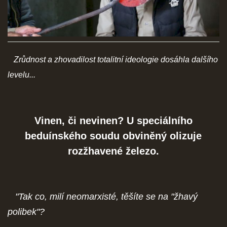
SOCIÁLNÍ SÍTĚ
Zrůdnost a zhovadilost totalitní ideologie dosáhla dalšího
© 2026 eStránky.cz
|
RSS
levelu...
Vinen, či nevinen? U speciálního
beduínského soudu obviněný olizuje
rozžhavené železo.
"Tak co, milí neomarxisté, těšíte se na "žhavý
polibek"?