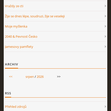
Vraždy ze cti
Žije se dnes lépe, soudruzi, žije se veseleji
Moje myšlenka
2040 & Pevnost Česko
Jamesovy pamflety
ARCHIV
<<
srpen
/
2026
>>
RSS
Přehled zdrojů