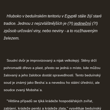
Hluboko v beduínském teritoriu v Egyptě stále žijí staré
tradice. Jednou z nejzvláštnějších je (?!)
jedinečný
(?!)
způsob určování viny, nebo neviny - a to rozžhaveným
železem.
Soudní dvůr je improvizovaný a nijak velkolepý. Stěny drží
pohromadě dřevo a plast, přesto se jedná o místo, kde můžou
žalovaný a jeho žalobce dostát spravedlnosti. Tento beduínský
soud je známý jako Besha´a a nevedou ho státní úředníci, ale
soudce zvaný Mobsha´a.
"Většina případů se týká krádeže hospodářských zvířat,
zabíjení, krádeže peněz a krádeže zlata," vysvětluje beduínský