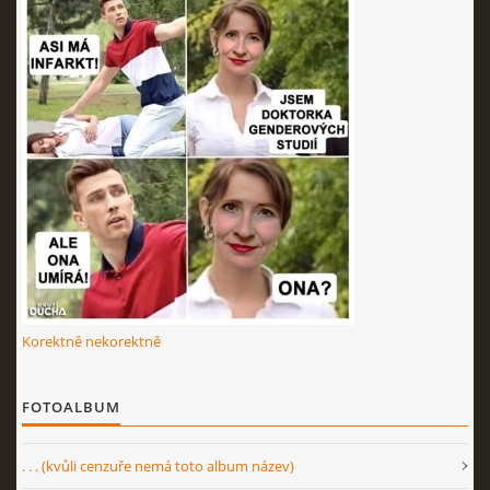
Korektně nekorektně
FOTOALBUM
. . . (kvůli cenzuře nemá toto album název)