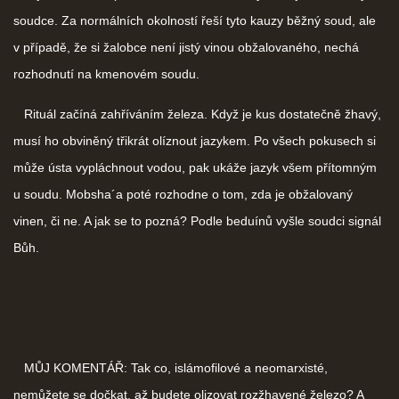
soudce. Za normálních okolností řeší tyto kauzy běžný soud, ale
v případě, že si žalobce není jistý vinou obžalovaného, nechá
rozhodnutí na kmenovém soudu.
Rituál začíná zahříváním železa. Když je kus dostatečně žhavý,
musí ho obviněný třikrát olíznout jazykem. Po všech pokusech si
může ústa vypláchnout vodou, pak ukáže jazyk všem přítomným
u soudu. Mobsha´a poté rozhodne o tom, zda je obžalovaný
vinen, či ne. A jak se to pozná? Podle beduínů vyšle soudci signál
Bůh.
MŮJ KOMENTÁŘ: Tak co, islámofilové a neomarxisté,
nemůžete se dočkat, až budete olizovat rozžhavené železo? A