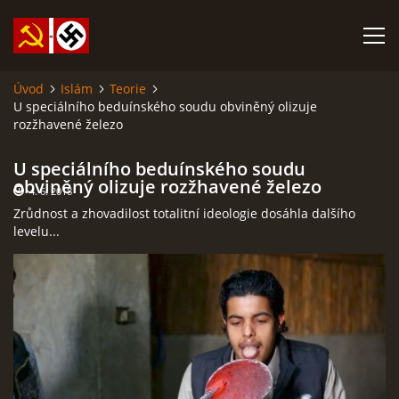
Úvod
Islám
Teorie
U speciálního beduínského soudu obviněný olizuje
SABATINA JAMES O ISLÁMU A DALŠÍ DŮLEŽITÉ TEXTY
rozžhavené železo
ISLÁM
U speciálního beduínského soudu
obviněný olizuje rozžhavené železo
4. 6. 2018
Zrůdnost a zhovadilost totalitní ideologie dosáhla dalšího
ANARCHISMUS A NEOMARXISMUS
levelu...
KOMUNISMUS
NACIONÁLNÍ SOCIALISMUS
PROPAGAČNÍ MATERIÁLY A DALŠÍ