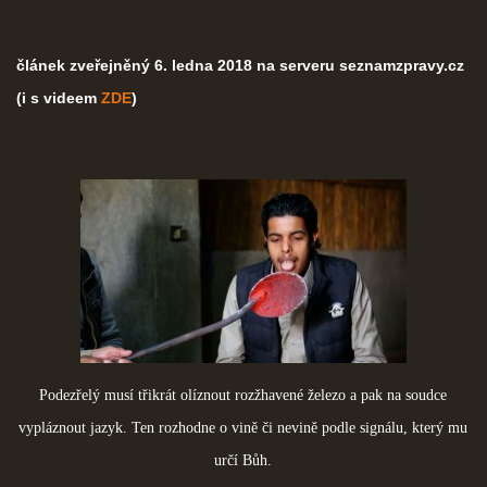
článek zveřejněný 6. ledna 2018 na serveru seznamzpravy.cz
(i s videem
ZDE
)
Podezřelý musí třikrát olíznout rozžhavené železo a pak na soudce
vypláznout jazyk. Ten rozhodne o vině či nevině podle signálu, který mu
určí Bůh.