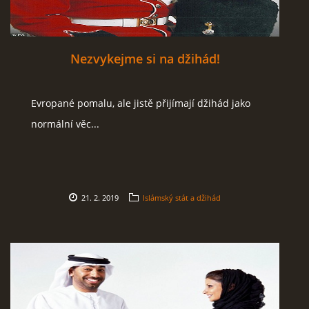
Nezvykejme si na džihád!
Evropané pomalu, ale jistě přijímají džihád jako
normální věc...
21. 2. 2019
Islámský stát a džihád