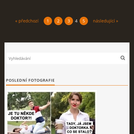
« předchozí
1
2
3
4
5
následující »
POSLEDNÍ FOTOGRAFIE