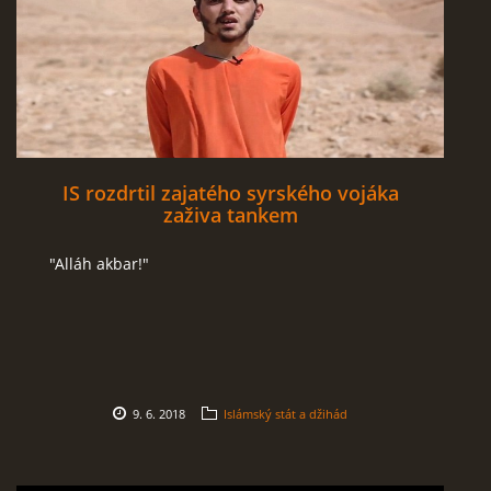
IS rozdrtil zajatého syrského vojáka
zaživa tankem
"Alláh akbar!"
9. 6. 2018
Islámský stát a džihád