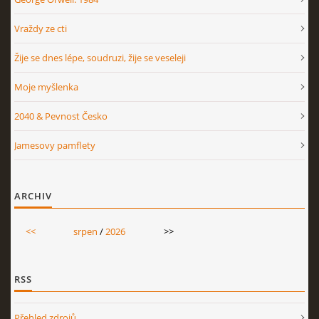
Vraždy ze cti
Žije se dnes lépe, soudruzi, žije se veseleji
Moje myšlenka
2040 & Pevnost Česko
Jamesovy pamflety
ARCHIV
<<
srpen
/
2026
>>
RSS
Přehled zdrojů