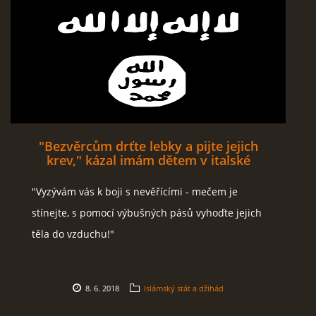
"Bezvěrcům drťte lebky a pijte jejich
krev," kázal imám dětem v italské
škole
"Vyzývám vás k boji s nevěřícími - mečem je
stínejte, s pomocí výbušných pásů vyhoďte jejich
těla do vzduchu!"
8. 6. 2018
Islámský stát a džihád