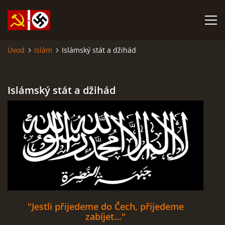
Úvod
Islám
Islámský stát a džihád
SABATINA JAMES O ISLÁMU A DALŠÍ DŮLEŽITÉ TEXTY
Islámský stát a džihád
ISLÁM
ANARCHISMUS A NEOMARXISMUS
KOMUNISMUS
NACIONÁLNÍ SOCIALISMUS
"Jestli přijedeme do Čech, přijedeme
PROPAGAČNÍ MATERIÁLY A DALŠÍ
zabíjet..."