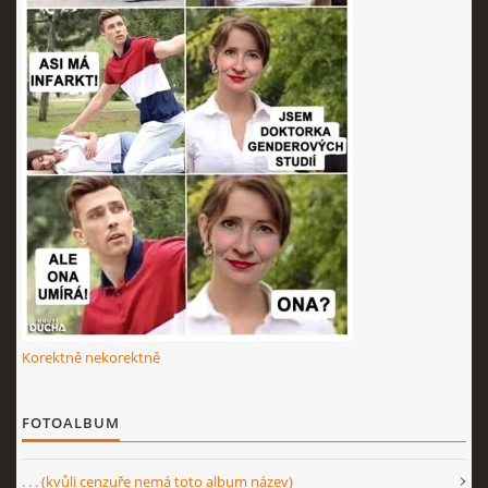
Korektně nekorektně
FOTOALBUM
. . . (kvůli cenzuře nemá toto album název)