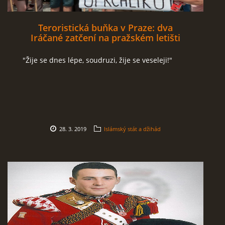
Teroristická buňka v Praze: dva
Iráčané zatčení na pražském letišti
"Žije se dnes lépe, soudruzi, žije se veseleji!"
28. 3. 2019
Islámský stát a džihád