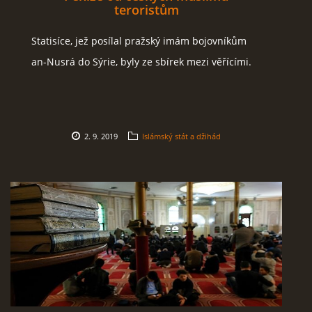
teroristům
Statisíce, jež posílal pražský imám bojovníkům
an-Nusrá do Sýrie, byly ze sbírek mezi věřícími.
2. 9. 2019
Islámský stát a džihád