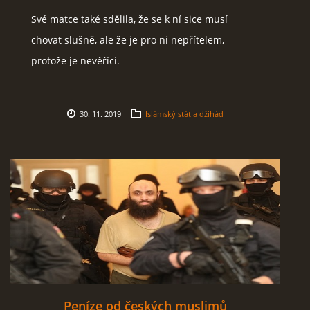
Své matce také sdělila, že se k ní sice musí
SOCIÁLNÍ SÍTĚ
chovat slušně, ale že je pro ni nepřítelem,
protože je nevěřící.
© 2026 eStránky.cz
|
RSS
30. 11. 2019
Islámský stát a džihád
Peníze od českých muslimů