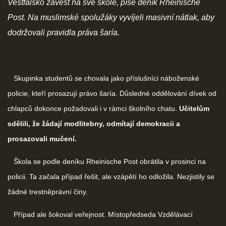
Vestfálsko zavést na své škole, píše deník Rheinische
Post. Na muslimské spolužáky vyvíjeli masivní nátlak, aby
dodržovali pravidla práva šaría.
Skupinka studentů se chovala jako příslušníci náboženské
policie, kteří prosazují právo šaría. Důsledné oddělování dívek od
chlapců dokonce požadovali i v rámci školního chatu.
Učitelům
sdělili, že žádají modlitebny, odmítají demokracii a
prosazovali mučení.
Škola se podle deníku Rheinische Post obrátila v prosinci na
policii. Ta začala případ řešit, ale vzápětí ho odložila. Nezjistily se
žádné trestněprávní činy.
Případ ale šokoval veřejnost. Místopředseda Vzdělávací