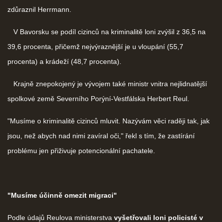
zdůraznil Herrmann.
V Bavorsku se podíl cizinců na kriminalitě loni zvýšil z 36,5 na
39,6 procenta, přičemž nejvýraznější je u vloupání (55,7
procenta) a krádeží (48,7 procenta).
Krajně znepokojený je vývojem také ministr vnitra nejlidnatější
spolkové země Severního Porýní-Vestfálska Herbert Reul.
"Musíme o kriminalitě cizinců mluvit. Nazývám věci raději tak, jak
jsou, než abych nad nimi zavíral oči," řekl s tím, že zastírání
problému jen přiživuje potencionální pachatele.
"Musíme účinně omezit migraci"
Podle údajů Reulova ministerstva
vyšetřovali loni policisté v