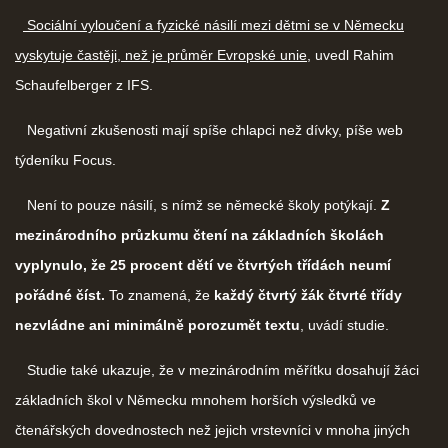
Sociální vyloučení a fyzické násilí mezi dětmi se v Německu
vyskytuje častěji, než je průměr Evropské unie
, uvedl Rahim
Schaufelberger z IFS.
Negativní zkušenosti mají spíše chlapci než dívky, píše web
týdeníku Focus.
Není to pouze násilí, s nímž se německé školy potýkají.
Z
mezinárodního průzkumu čtení na základních školách
vyplynulo, že 25 procent dětí ve čtvrtých třídách neumí
pořádné číst.
To znamená, že
každý čtvrtý žák čtvrté třídy
nezvládne ani minimálně porozumět textu
, uvádí studie.
Studie také ukazuje, že v mezinárodním měřítku dosahují žáci
základních škol v Německu mnohem horších výsledků ve
čtenářských dovednostech než jejich vrstevníci v mnoha jiných