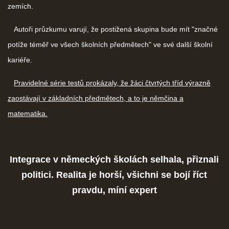
zemích.
Autoři průzkumu varují, že postižená skupina bude mít "značné
potíže téměř ve všech školních předmětech" ve své další školní
kariéře.
Pravidelné série testů prokázaly, že žáci čtvrtých tříd výrazně
zaostávají v základních předmětech, a to je němčina a
matematika.
Integrace v německých školách selhala, přiznali
politici. Realita je horší, všichni se bojí říct
pravdu, míní expert