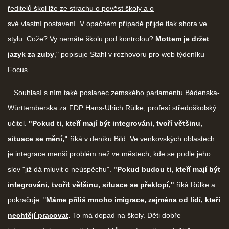
ředitelů škol lže ze strachu o pověst školy a o
své vlastní postavení
. V opačném případě přijde tlak shora ve
stylu: Cože? Vy nemáte školu pod kontrolou?
Mottem je držet
jazyk za zuby
," popisuje Stahl v rozhovoru pro web týdeníku
Focus.
Souhlasí s ním také poslanec zemského parlamentu Bádenska-
Württemberska za FDP Hans-Ulrich Rülke, profesí středoškolský
učitel.
"Pokud ti, kteří mají být integrováni, tvoří většinu,
situace se mění,"
říká v deníku Bild. Ve venkovských oblastech
je integrace menší problém než ve městech, kde se podle jeho
slov "již dá mluvit o neúspěchu".
"Pokud budou ti, kteří mají být
integrováni, tvořit většinu, situace se překlopí,"
říká Rülke a
pokračuje: "
Máme příliš mnoho imigrace,
zejména od lidí, kteří
nechtějí pracovat
.
To má dopad na školy. Děti dobře