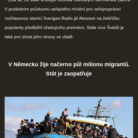
V posledním průzkumu veřejného mínění pro veřejnoprávní
rozhlasovou stanici Sveriges Radio již Akesson na žebříčku
popularity předběhl úřadujícího premiéra. Stále více Švédů je
také pro účast jeho strany ve vládě.
V Německu žije načerno půl milionu migrantů.
Stát je zaopatřuje