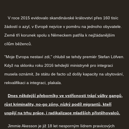
V roce 2015 evidovalo skandinávské království přes 160 tisíc
žádostí o azyl, v Evropě nejvíce v poměru na jednoho obyvatele.
Země tří korunek spolu s Německem patřila k nejžádanějším
cílům běženců.
"Moje Evropa nestaví zdi," chlubil se tehdy premiér Stefan Löfven.
Když na sklonku roku 2016 tehdejší ministryně pro integraci
musela oznámit, že státu de facto už došly kapacity na ubytování,
rekvalifikaci a integraci, plakala.
Dnes někdejší přeborníky ve vstřícnosti trápí války gangů,
růst kriminality, no-go zóny, nízký podíl migrantů, kteří
uspějí na trhu práce, i radikalizace mladších přistěhovalců.
Jimmie Akesson je již 18 let nesporným lídrem pravicových