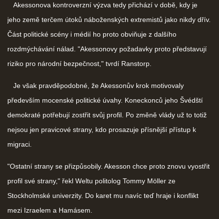
Akessonova kontroverzní výzva tedy přichází v době, kdy je
jeho země terčem útoků náboženských extremistů jako nikdy dřív.
Část politické scény i médií ho proto obviňuje z dalšího
rozdmýchávání nálad. "Akessonovy požadavky proto představují
riziko pro národní bezpečnost," tvrdí Ranstorp.
Je však pravděpodobné, že Akessonův krok motivovaly
především mocenské politické úvahy. Koneckonců jeho Švédští
demokraté potřebují zostřit svůj profil. Po změně vlády už to totiž
nejsou jen pravicové strany, kdo prosazuje přísnější přístup k
migraci.
"Ostatní strany se přizpůsobily. Akesson chce proto znovu vyostřit
profil své strany," řekl Weltu politolog Tommy Möller ze
Stockholmské univerzity. Do karet mu navíc teď hraje i konflikt
mezi Izraelem a Hamásem.