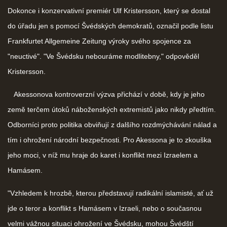
Dokonce i konzervativní premiér Ulf Kristersson, který se dostal
do úřadu jen s pomocí Švédských demokratů, označil podle listu
Frankfurtet Allgemeine Zeitung výroky svého spojence za
"neuctivé". "Ve Švédsku nebouráme modlitebny," odpověděl
Kristersson.
Akessonova kontroverzní výzva přichází v době, kdy je jeho
země terčem útoků náboženských extremistů jako nikdy předtím.
Odborníci proto politika obviňují z dalšího rozdmýchávání nálad a
tím i ohrožení národní bezpečnosti. Pro Akessona je to zkouška
jeho moci, v níž mu hraje do karet i konflikt mezi Izraelem a
Hamásem.
"Vzhledem k hrozbě, kterou představují radikální islamisté, ať už
jde o teror a konflikt s Hamásem v Izraeli, nebo o současnou
velmi vážnou situaci ohrožení ve Švédsku, mohou Švédští