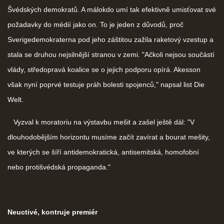
Švédských demokratů. A málokdo umí tak efektivně umisťovat své
požadavky do médií jako on. To je jeden z důvodů, proč
Sverigedemokraterna pod jeho záštitou zažila raketový vzestup a
stala se druhou nejsilnější stranou v zemi. "Ačkoli nejsou součástí
vlády, středopravá koalice se o jejich podporu opírá. Akesson
však nyní poprvé testuje práh bolesti spojenců," napsal list Die
Welt.
Vyzval k moratoriu na výstavbu mešit a zašel ještě dál: "V
dlouhodobějším horizontu musíme začít zavírat a bourat mešity,
ve kterých se šíří antidemokratická, antisemitská, homofobní
nebo protišvédská propaganda."
Neuctivé, kontruje premiér