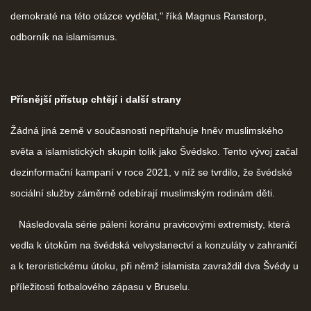
demokraté na této otázce vydělat," říká Magnus Ranstorp,
odborník na islamismus.
Přísnější přístup chtějí i další strany
Žádná jiná země v současnosti nepřitahuje hněv muslimského
světa a islamistických skupin tolik jako Švédsko. Tento vývoj začal
dezinformační kampaní v roce 2021, v níž se tvrdilo, že švédské
sociální služby záměrně odebírají muslimským rodinám děti.
Následovala série pálení koránu pravicovými extremisty, která
vedla k útokům na švédská velvyslanectví a konzuláty v zahraničí
a k teroristickému útoku, při němž islamista zavraždil dva Švédy u
příležitosti fotbalového zápasu v Bruselu.