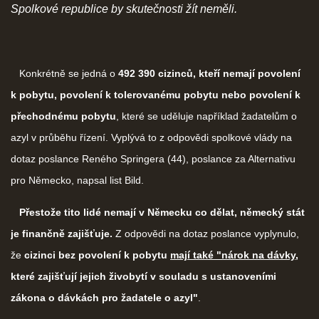
Spolkové republice by skutečnosti žít neměli.
Konkrétně se jedná o
492 390 cizinců, kteří nemají povolení
k pobytu, povolení k tolerovanému pobytu nebo povolení k
přechodnému pobytu
, které se uděluje například žadatelům o
azyl v průběhu řízení. Vyplývá to z odpovědi spolkové vlády na
dotaz poslance Reného Springera (44), poslance za Alternativu
pro Německo, napsal list Bild.
Přestože tito lidé nemají v Německu co dělat, německý stát
je finančně zajišťuje.
Z odpovědi na dotaz poslance vyplynulo,
že
cizinci bez povolení k pobytu
mají také "nárok na dávky
,
které zajišťují jejich živobytí v souladu s ustanoveními
zákona o dávkách pro žadatele o azyl"
.