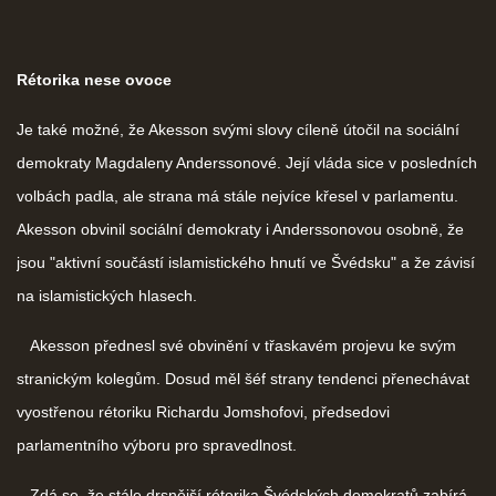
Rétorika nese ovoce
Je také možné, že Akesson svými slovy cíleně útočil na sociální
demokraty Magdaleny Anderssonové. Její vláda sice v posledních
volbách padla, ale strana má stále nejvíce křesel v parlamentu.
Akesson obvinil sociální demokraty i Anderssonovou osobně, že
jsou "aktivní součástí islamistického hnutí ve Švédsku" a že závisí
na islamistických hlasech.
Akesson přednesl své obvinění v třaskavém projevu ke svým
stranickým kolegům. Dosud měl šéf strany tendenci přenechávat
vyostřenou rétoriku Richardu Jomshofovi, předsedovi
parlamentního výboru pro spravedlnost.
Zdá se, že stále drsnější rétorika Švédských demokratů zabírá.