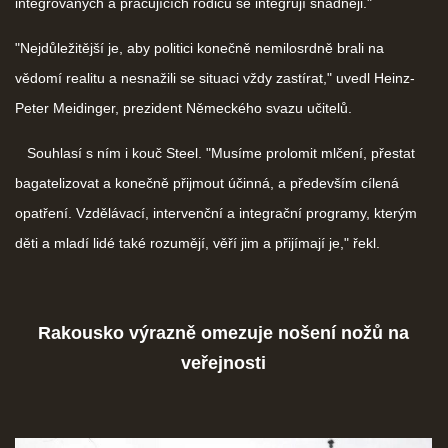
integrovaných a pracujících rodičů se integrují snadněji."
"Nejdůležitější je, aby politici konečně nemilosrdně brali na
vědomí realitu a nesnažili se situaci vždy zastírat," uvedl Heinz-
Peter Meidinger, prezident Německého svazu učitelů.
Souhlasí s ním i kouč Steel. "Musíme prolomit mlčení, přestat
bagatelizovat a konečně přijmout účinná, a především cílená
opatření. Vzdělávací, intervenční a integrační programy, kterým
děti a mladí lidé také rozumějí, věří jim a přijímají je," řekl.
Rakousko výrazně omezuje nošení nožů na
veřejnosti