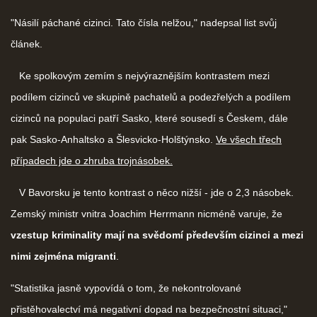
"Násilí páchané cizinci. Tato čísla nelžou," nadepsal list svůj
článek.
Ke spolkovým zemím s nejvýraznějším kontrastem mezi
podílem cizinců ve skupině pachatelů a podezřelých a podílem
cizinců na populaci patří Sasko, které sousedí s Českem, dále
pak Sasko-Anhaltsko a Šlesvicko-Holštýnsko.
Ve všech třech
případech jde o zhruba trojnásobek.
V Bavorsku je tento kontrast o něco nižší - jde o 2,3 násobek.
Zemský ministr vnitra Joachim Herrmann nicméně varuje, že
vzestup kriminality mají na svědomí především cizinci a mezi
nimi zejména migranti
.
"Statistika jasně vypovídá o tom, že nekontrolované
přistěhovalectví má negativní dopad na bezpečnostní situaci,"