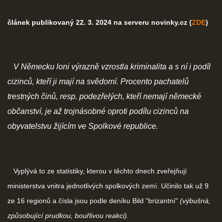
článek publikovaný 22. 3. 2024 na serveru novinky.cz (
ZDE
)
V Německu loni výrazně vzrostla kriminalita a s ní i podíl
cizinců, kteří ji mají na svědomí. Procento pachatelů
trestných činů, resp. podezřelých, kteří nemají německé
občanství, je až trojnásobné oproti podílu cizinců na
obyvatelstvu žijícím ve Spolkové republice.
Vyplývá to ze statistiky, kterou v těchto dnech zveřejňují
ministerstva vnitra jednotlivých spolkových zemí. Učinilo tak už 9
ze 16 regionů a čísla jsou podle deníku Bild "brizantní"
(výbušná,
způsobující prudkou, bouřlivou reakci)
.