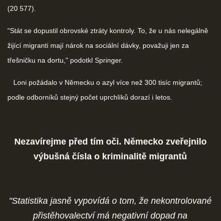
(20 577).
"Stát se dopustil obrovské ztráty kontroly. To, že u nás nelegálně
žijící migranti mají nárok na sociální dávky, považuji jen za
třešničku na dortu," podotkl Springer.
Loni požádalo v Německu o azyl více než 300 tisíc migrantů;
podle odborníků stejný počet uprchlíků dorazí i letos.
Nezavírejme před tím oči. Německo zveřejnilo
výbušná čísla o kriminalitě migrantů
"Statistika jasně vypovídá o tom, že nekontrolované
přistěhovalectví má negativní dopad na