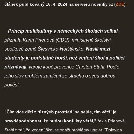
článek publikovaný 16. 4. 2024 na serveru novinky.cz (
ZDE
)
Princip multikultury v německých školách selhal
,
přiznala Karin Prienová (CDU), ministryně školství
spolkové země Šlesvicko-Holštýnsko.
Násilí mezi
studenty je podstatně horší, než vedení škol a politici
přiznávají
, varuje kouč prevence Carsten Stahl. Podle
jeho slov problém zamlčují ze strachu o svou dobrou
pověst.
"Čím více dětí z různých prostředí se sejde, tím větší je
pravděpodobnost, že budou konflikty větší,"
řekla Prienová.
Stahl tvrdí, že
vedení škol se snaží problémy ututlat
. "
Polovina