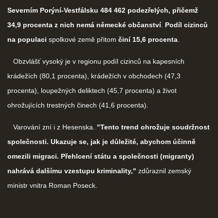
Severním Porýní-Vestfálsku 484 462 podezřelých, přičemž
34,9 procenta z nich nemá německé občanství
.
Podíl cizinců
na populaci
spolkové země přitom
činí 15,6 procenta
.
Obzvlášť vysoký je v regionu podíl cizinců na kapesních
krádežích (80,1 procenta), krádežích v obchodech (47,3
procenta), loupežných deliktech (45,7 procenta) a život
ohrožujících trestných činech (41,6 procenta).
Varování zní i z Hesenska.
"Tento trend ohrožuje soudržnost
společnosti. Ukazuje se, jak je důležité, abychom účinně
omezili migraci. Přehlcení státu a společnosti (migranty)
nahrává dalšímu vzestupu kriminality,"
zdůraznil zemský
ministr vnitra Roman Poseck.