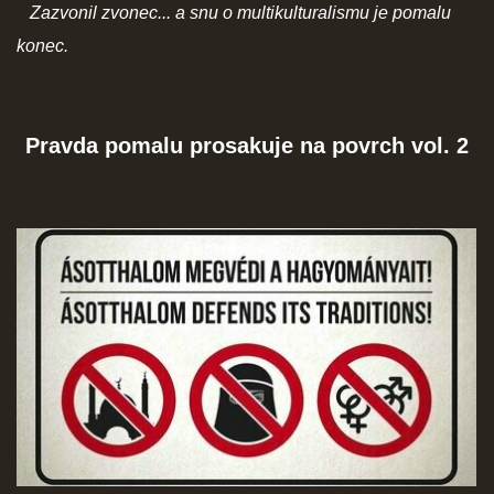
Zazvonil zvonec... a snu o multikulturalismu je pomalu
SOCIÁLNÍ SÍTĚ
konec.
Pravda pomalu prosakuje na povrch vol. 2
© 2026 eStránky.cz
|
RSS