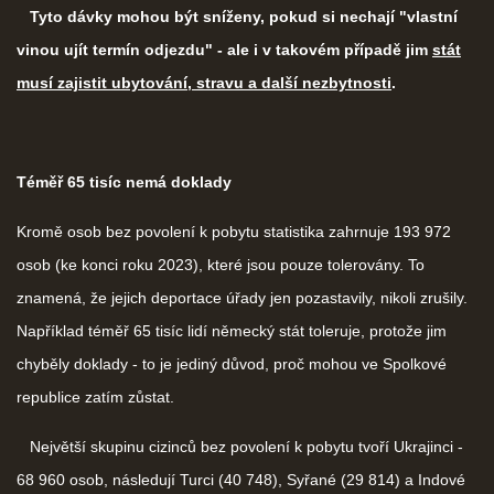
Tyto dávky mohou být sníženy, pokud si nechají "vlastní
vinou ujít termín odjezdu" - ale i v takovém případě jim
stát
musí zajistit ubytování, stravu a další nezbytnosti
.
Téměř 65 tisíc nemá doklady
Kromě osob bez povolení k pobytu statistika zahrnuje 193 972
osob (ke konci roku 2023), které jsou pouze tolerovány. To
znamená, že jejich deportace úřady jen pozastavily, nikoli zrušily.
Například téměř 65 tisíc lidí německý stát toleruje, protože jim
chyběly doklady - to je jediný důvod, proč mohou ve Spolkové
republice zatím zůstat.
Největší skupinu cizinců bez povolení k pobytu tvoří Ukrajinci -
68 960 osob, následují Turci (40 748), Syřané (29 814) a Indové