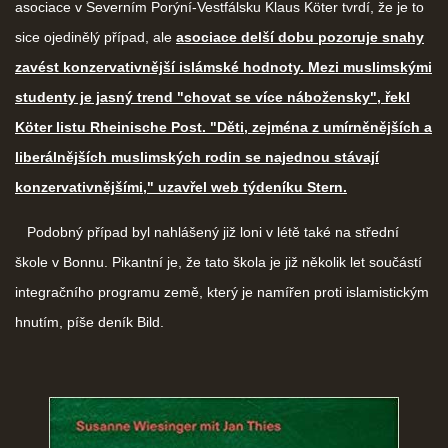
asociace v Severním Porýní-Vestfálsku Klaus Köter tvrdí, že je to
sice ojedinělý případ, ale
asociace delší dobu pozoruje snahy
zavést konzervativnější islámské hodnoty. Mezi muslimskými
studenty je jasný trend "chovat se více nábožensky", řekl
Köter listu Rheinische Post. "Děti, zejména z umírněnějších a
liberálnějších muslimských rodin se najednou stávají
konzervativnějšími," uzavřel web týdeníku Stern.
Podobný případ byl nahlášený již loni v létě také na střední
škole v Bonnu. Pikantní je, že tato škola je již několik let součástí
integračního programu země, který je namířen proti islamistickým
hnutím, píše deník Bild.