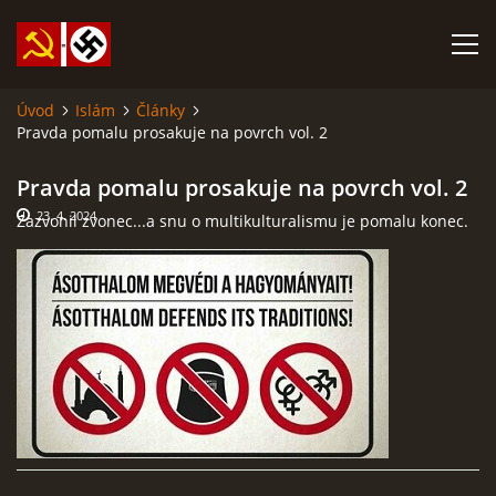
Úvod
Islám
Články
Pravda pomalu prosakuje na povrch vol. 2
SABATINA JAMES O ISLÁMU A DALŠÍ DŮLEŽITÉ TEXTY
Pravda pomalu prosakuje na povrch vol. 2
ISLÁM
23. 4. 2024
Zazvonil zvonec...a snu o multikulturalismu je pomalu konec.
ANARCHISMUS A NEOMARXISMUS
KOMUNISMUS
NACIONÁLNÍ SOCIALISMUS
PROPAGAČNÍ MATERIÁLY A DALŠÍ