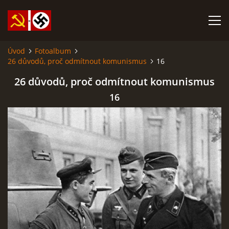
Úvod
Fotoalbum
26 důvodů, proč odmítnout komunismus
16
SABATINA JAMES O ISLÁMU A DALŠÍ DŮLEŽITÉ TEXTY
26 důvodů, proč odmítnout komunismus
ISLÁM
16
ANARCHISMUS A NEOMARXISMUS
KOMUNISMUS
NACIONÁLNÍ SOCIALISMUS
PROPAGAČNÍ MATERIÁLY A DALŠÍ