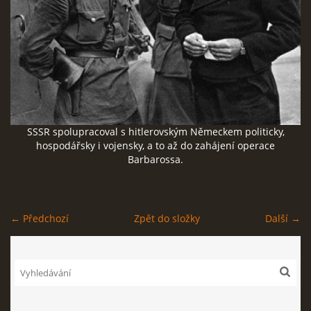
SOCIÁLNÍ SÍTĚ
© 2026 eStránky.cz
|
RSS
SSSR spolupracoval s hitlerovským Německem politicky,
hospodářsky i vojensky, a to až do zahájení operace
Barbarossa.
← Předchozí
Zpět do složky
Další →