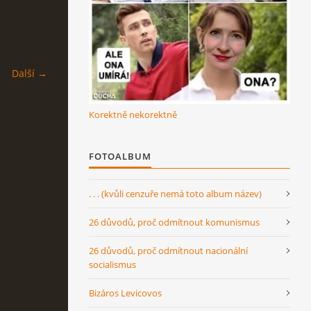
Další →
Korektně nekorektně
FOTOALBUM
. . . (kvůli cenzuře nemá toto album název)
26 důvodů, proč odmítnout komunismus
26 důvodů, proč odmítnout nacionální
socialismus
Bizáros Levicovos