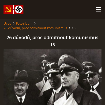
Úvod
Fotoalbum
26 důvodů, proč odmítnout komunismus
15
SABATINA JAMES O ISLÁMU A DALŠÍ DŮLEŽITÉ TEXTY
26 důvodů, proč odmítnout komunismus
ISLÁM
15
ANARCHISMUS A NEOMARXISMUS
KOMUNISMUS
NACIONÁLNÍ SOCIALISMUS
PROPAGAČNÍ MATERIÁLY A DALŠÍ