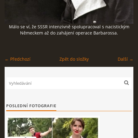
SOCIÁLNÍ SÍTĚ
Málo se ví, že SSSR intenzivně spolupracoval s nacistickým
Německem až do zahájení operace Barbarossa.
© 2026 eStránky.cz
|
RSS
← Předchozí
Zpět do složky
Další →
POSLEDNÍ FOTOGRAFIE