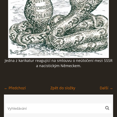
SOCIÁLNÍ SÍTĚ
© 2026 eStránky.cz
|
RSS
Jedna z karikatur reagující na smlouvu o neútočení mezi SSSR
a nacistickým Německem.
← Předchozí
Zpět do složky
Další →