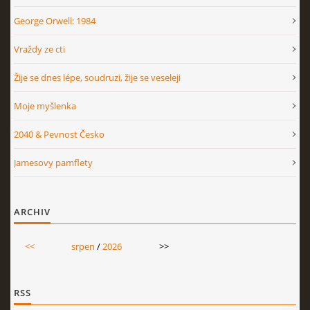
George Orwell: 1984
Vraždy ze cti
Žije se dnes lépe, soudruzi, žije se veseleji
Moje myšlenka
2040 & Pevnost Česko
Jamesovy pamflety
ARCHIV
<<
srpen
/
2026
>>
RSS