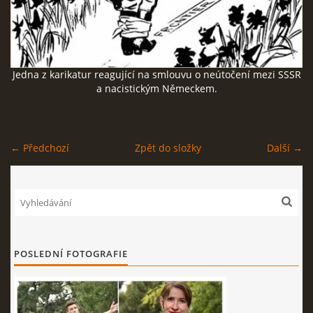
SOCIÁLNÍ SÍTĚ
Jedna z karikatur reagující na smlouvu o neútočení mezi SSSR
a nacistickým Německem.
© 2026 eStránky.cz
|
RSS
← Předchozí
Zpět do složky
Další →
POSLEDNÍ FOTOGRAFIE