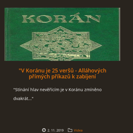
"V Koránu je 25 veršů - Alláhových
přímých příkazů k zabíjení
nevěřících."
"Stínání hlav nevěřícím je v Koránu zmíněno
dvakrát..."
2. 11. 2019
Videa