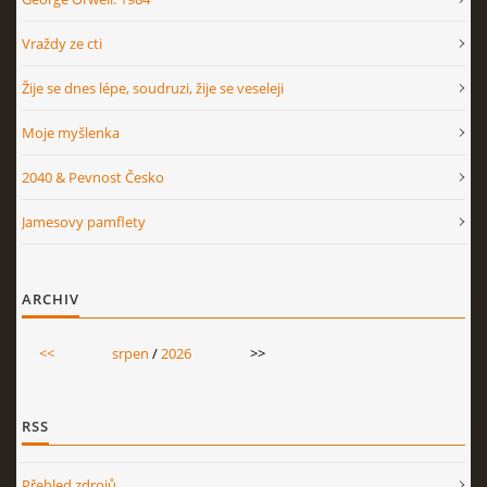
Vraždy ze cti
Žije se dnes lépe, soudruzi, žije se veseleji
Moje myšlenka
2040 & Pevnost Česko
Jamesovy pamflety
ARCHIV
<<
srpen
/
2026
>>
RSS
Přehled zdrojů