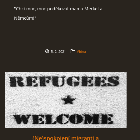
"Chci moc, moc poděkovat mama Merkel a
SOCIÁLNÍ SÍTĚ
Němcům!"
© 2026 eStránky.cz
|
RSS
5. 2. 2021
Videa
(Ne)spokojení migranti a