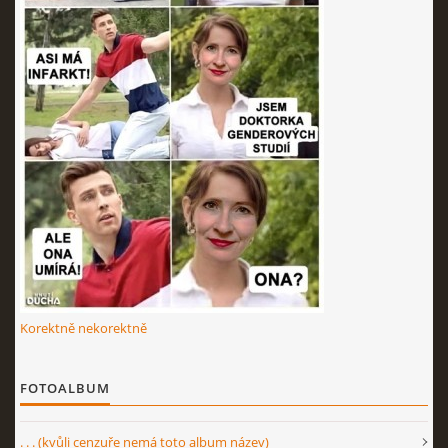
Korektně nekorektně
FOTOALBUM
. . . (kvůli cenzuře nemá toto album název)