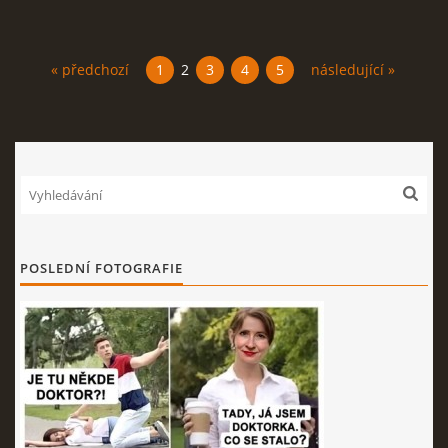
« předchozí
1
2
3
4
5
následující »
POSLEDNÍ FOTOGRAFIE