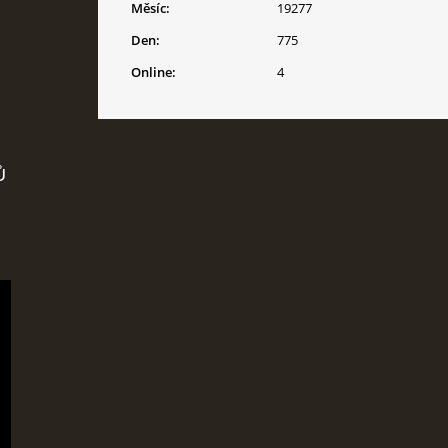
Měsíc:
19277
Den:
775
Online:
4
Ů