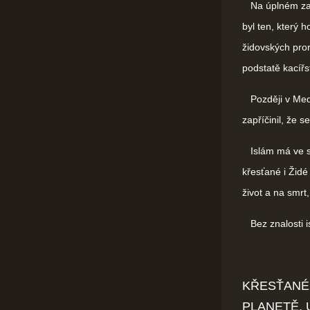
Na úplném začá
byl ten, který 
židovských pror
podstatě kacířs
Později v Medí
zapříčinil, že s
Islám má ve sv
křesťané i Židé
život a na smrt,
Bez znalosti is
KŘESŤANÉ 
PLANETĚ, 