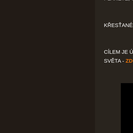
KŘESŤANÉ 
CÍLEM JE 
SVĚTA -
ZD