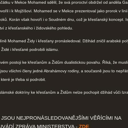
tku v Mekce Mohamed sdělil, že svá proroctví obdržel od anděla Gab
hovořil i k Mojžíšovi. Mohamed se v Mekce prezentoval jako prorok v linii
oků. Korán však hovoří i o Soudném dnu, což je křesťanský koncept. Is
tví z křesťanského i židovského pohledu.
ně Mohamed Židy i křesťany pronásledoval. Džihád zničil arabské poly
e Židé i křesťané podrobili islámu.
ém postoji ke křesťanům a Židům dualistickou povahu. Říká, že musl
 jsou všichni členy jedné Abrahámovy rodiny, a současně jsou to nepřát
 které je třeba si podrobit.
lámské doktríny ke křesťanům a Židům nelze pochopit džihád vůči Izra
JSOU NEJPRONÁSLEDOVANĚJŠÍMI VĚŘÍCÍMI NA
UVÁDÍ ZPRÁVA MINISTERSTVA -
ZDE