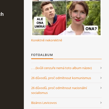
ch
Korektně nekorektně
FOTOALBUM
. . . (kvůli cenzuře nemá toto album název)
26 důvodů, proč odmítnout komunismus
26 důvodů, proč odmítnout nacionální
socialismus
Bizáros Levicovos