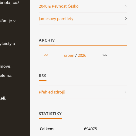
riela, což
2040 & Pevnost Česko
Jamesovy pamflety
lám je v
ARCHIV
teisty a
<<
srpen
/
2026
>>
imové,
RSS
elé na
Přehled zdrojů
eli.
STATISTIKY
Celkem:
694075