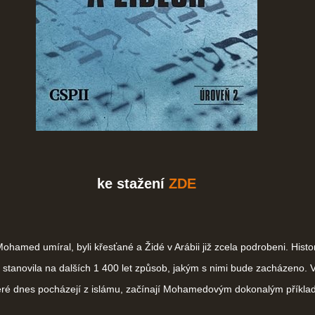
ke stažení
ZDE
amed umíral, byli křesťané a Židé v Arábii již zcela podrobeni. Histo
 stanovila na dalších 1 400 let způsob, jakým s nimi bude zacházeno.
které dnes pocházejí z islámu, začínají Mohamedovým dokonalým příkla