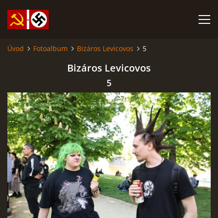
Úvod
Fotoalbum
Bizáros Levicovos
5
SABATINA JAMES O ISLÁMU A DALŠÍ DŮLEŽITÉ TEXTY
Bizáros Levicovos
5
ISLÁM
ANARCHISMUS A NEOMARXISMUS
KOMUNISMUS
NACIONÁLNÍ SOCIALISMUS
PROPAGAČNÍ MATERIÁLY A DALŠÍ