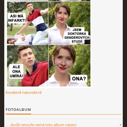
Korektně nekorektně
FOTOALBUM
. . . (kvůli cenzuře nemá toto album název)