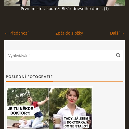
První místo v soutěži Bizár dnešního dne... (1)
SOCIÁLNÍ SÍTĚ
← Předchozí
Zpět do složky
Další →
© 2026 eStránky.cz
|
RSS
POSLEDNÍ FOTOGRAFIE