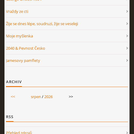
Vraždy ze cti
Žije se dnes lépe, soudruzi, žije se veseleji
Moje myšlenka
2040 & Pevnost Česko
Jamesovy pamflety
ARCHIV
<<
srpen
/
2026
>>
RSS
Přehled zdrojů