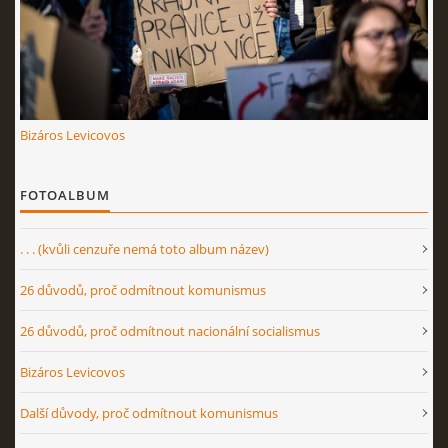
Bizáros Levicovos
FOTOALBUM
. . . (kvůli cenzuře nemá toto album název)
26 důvodů, proč odmítnout komunismus
26 důvodů, proč odmítnout nacionální socialismus
Bizáros Levicovos
Další důvody, proč odmítnout komunismus