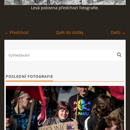
Levá polovina předchozí fotografie.
SOCIÁLNÍ SÍTĚ
← Předchozí
Zpět do složky
Další →
© 2026 eStránky.cz
|
RSS
POSLEDNÍ FOTOGRAFIE