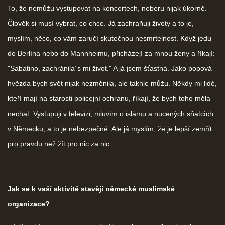
To, že nemůžu vystupovat na koncertech, neberu nijak úkorně.
Člověk si musí vybrat, co chce. Já zachraňuji životy a to je,
myslím, něco, co vám zaručí skutečnou nesmrtelnost. Když jedu
do Berlína nebo do Mannheimu, přicházejí za mnou ženy a říkají:
"Sabatino, zachránila´s mi život." A já jsem šťastná. Jako popová
hvězda bych svět nijak nezměnila, ale takhle můžu. Někdy mi lidé,
kteří mají na starosti policejní ochranu, říkají, že bych toho měla
nechat. Vystupuji v televizi, mluvím o islámu a nucených sňatcích
v Německu, a to je nebezpečné. Ale já myslím, že je lepší zemřít
pro pravdu než žít pro nic za nic.
Jak se k vaší aktivitě stavějí německé muslimské
organizace?