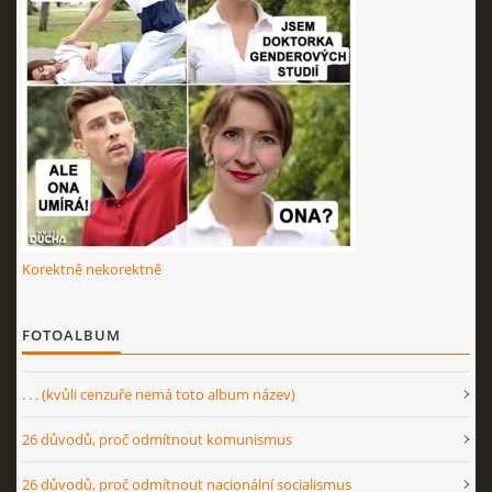
Korektně nekorektně
FOTOALBUM
. . . (kvůli cenzuře nemá toto album název)
26 důvodů, proč odmítnout komunismus
26 důvodů, proč odmítnout nacionální socialismus