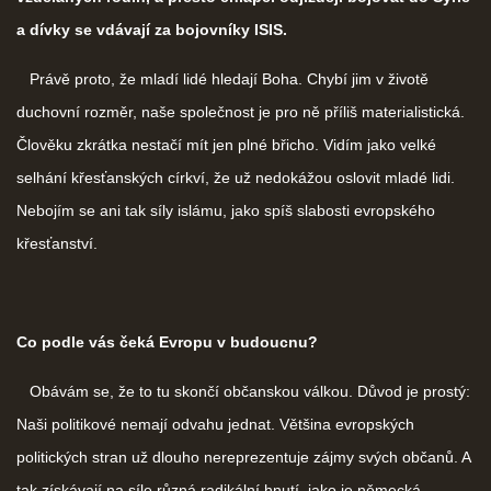
a dívky se vdávají za bojovníky ISIS.
Právě proto, že mladí lidé hledají Boha. Chybí jim v životě
duchovní rozměr, naše společnost je pro ně příliš materialistická.
Člověku zkrátka nestačí mít jen plné břicho. Vidím jako velké
selhání křesťanských církví, že už nedokážou oslovit mladé lidi.
Nebojím se ani tak síly islámu, jako spíš slabosti evropského
křesťanství.
Co podle vás čeká Evropu v budoucnu?
Obávám se, že to tu skončí občanskou válkou. Důvod je prostý:
Naši politikové nemají odvahu jednat. Většina evropských
politických stran už dlouho nereprezentuje zájmy svých občanů. A
tak získávají na síle různá radikální hnutí, jako je německá