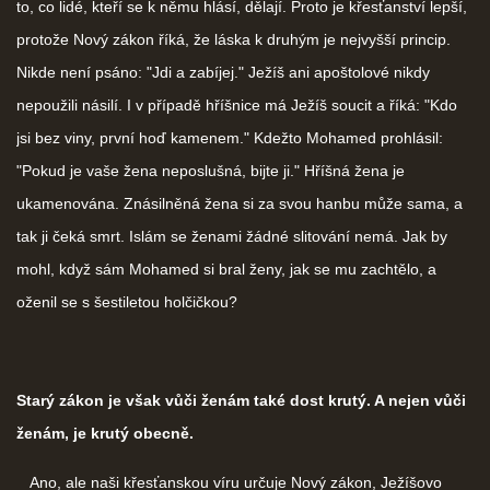
to, co lidé, kteří se k němu hlásí, dělají. Proto je křesťanství lepší,
protože Nový zákon říká, že láska k druhým je nejvyšší princip.
Nikde není psáno: "Jdi a zabíjej." Ježíš ani apoštolové nikdy
nepoužili násilí. I v případě hříšnice má Ježíš soucit a říká: "Kdo
jsi bez viny, první hoď kamenem." Kdežto Mohamed prohlásil:
"Pokud je vaše žena neposlušná, bijte ji." Hříšná žena je
ukamenována. Znásilněná žena si za svou hanbu může sama, a
tak ji čeká smrt. Islám se ženami žádné slitování nemá. Jak by
mohl, když sám Mohamed si bral ženy, jak se mu zachtělo, a
oženil se s šestiletou holčičkou?
Starý zákon je však vůči ženám také dost krutý. A nejen vůči
ženám, je krutý obecně.
Ano, ale naši křesťanskou víru určuje Nový zákon, Ježíšovo