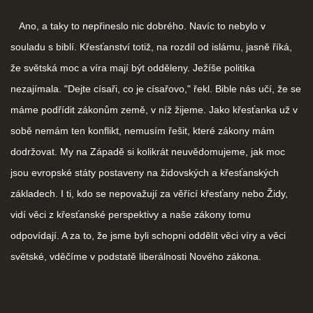
Ano, a taky to nepřineslo nic dobrého. Navíc to nebylo v
souladu s biblí. Křesťanství totiž, na rozdíl od islámu, jasně říká,
že světská moc a víra mají být odděleny. Ježíše politika
nezajímala. "Dejte císaři, co je císařovo," řekl. Bible nás učí, že se
máme podřídit zákonům země, v níž žijeme. Jako křesťanka už v
sobě nemám ten konflikt, nemusím řešit, které zákony mám
dodržovat. My na Západě si kolikrát neuvědomujeme, jak moc
jsou evropské státy postaveny na židovských a křesťanských
základech. I ti, kdo se nepovažují za věřící křesťany nebo Židy,
vidí věci z křesťanské perspektivy a naše zákony tomu
odpovídají. A za to, že jsme byli schopni oddělit věci víry a věci
světské, vděčíme v podstatě liberálnosti Nového zákona.