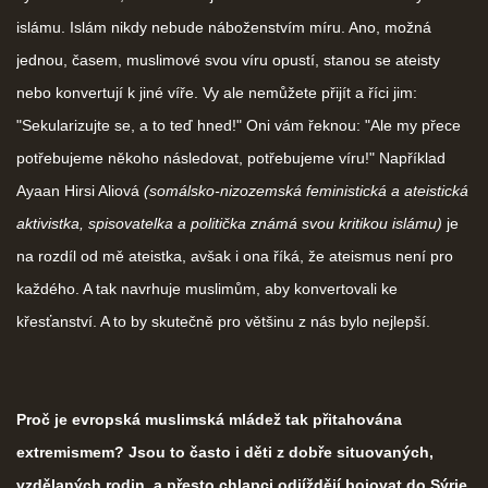
islámu. Islám nikdy nebude náboženstvím míru. Ano, možná
jednou, časem, muslimové svou víru opustí, stanou se ateisty
nebo konvertují k jiné víře. Vy ale nemůžete přijít a říci jim:
"Sekularizujte se, a to teď hned!" Oni vám řeknou: "Ale my přece
potřebujeme někoho následovat, potřebujeme víru!" Například
Ayaan Hirsi Aliová
(somálsko-nizozemská feministická a ateistická
aktivistka, spisovatelka a politička známá svou kritikou islámu)
je
na rozdíl od mě ateistka, avšak i ona říká, že ateismus není pro
každého. A tak navrhuje muslimům, aby konvertovali ke
křesťanství. A to by skutečně pro většinu z nás bylo nejlepší.
Proč je evropská muslimská mládež tak přitahována
extremismem? Jsou to často i děti z dobře situovaných,
vzdělaných rodin, a přesto chlapci odjíždějí bojovat do Sýrie