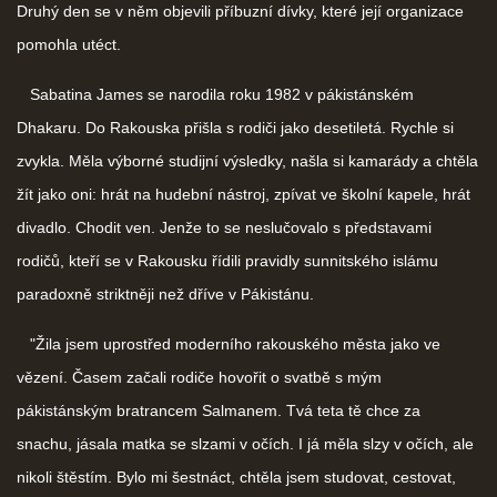
Druhý den se v něm objevili příbuzní dívky, které její organizace
pomohla utéct.
Sabatina James se narodila roku 1982 v pákistánském
Dhakaru. Do Rakouska přišla s rodiči jako desetiletá. Rychle si
zvykla. Měla výborné studijní výsledky, našla si kamarády a chtěla
žít jako oni: hrát na hudební nástroj, zpívat ve školní kapele, hrát
divadlo. Chodit ven. Jenže to se neslučovalo s představami
rodičů, kteří se v Rakousku řídili pravidly sunnitského islámu
paradoxně striktněji než dříve v Pákistánu.
"Žila jsem uprostřed moderního rakouského města jako ve
vězení. Časem začali rodiče hovořit o svatbě s mým
pákistánským bratrancem Salmanem. Tvá teta tě chce za
snachu, jásala matka se slzami v očích. I já měla slzy v očích, ale
nikoli štěstím. Bylo mi šestnáct, chtěla jsem studovat, cestovat,