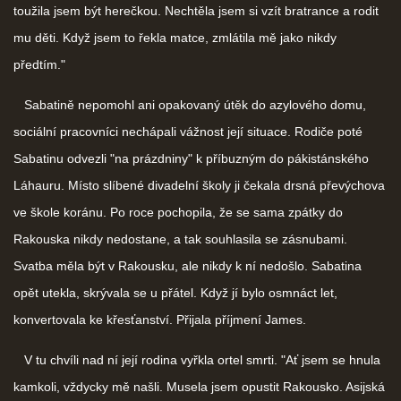
toužila jsem být herečkou. Nechtěla jsem si vzít bratrance a rodit
mu děti. Když jsem to řekla matce, zmlátila mě jako nikdy
předtím."
Sabatině nepomohl ani opakovaný útěk do azylového domu,
sociální pracovníci nechápali vážnost její situace. Rodiče poté
Sabatinu odvezli "na prázdniny" k příbuzným do pákistánského
Láhauru. Místo slíbené divadelní školy ji čekala drsná převýchova
ve škole koránu. Po roce pochopila, že se sama zpátky do
Rakouska nikdy nedostane, a tak souhlasila se zásnubami.
Svatba měla být v Rakousku, ale nikdy k ní nedošlo. Sabatina
opět utekla, skrývala se u přátel. Když jí bylo osmnáct let,
konvertovala ke křesťanství. Přijala příjmení James.
V tu chvíli nad ní její rodina vyřkla ortel smrti. "Ať jsem se hnula
kamkoli, vždycky mě našli. Musela jsem opustit Rakousko. Asijská