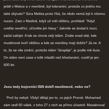
ještě v Mekce a v menšině, byl tolerantní, protože co jiného mu
také zbývalo? Súra Mekka proto říká, že nikdo nemá být k ničemu
nucen. Zato v Medině, když už měl většinu, prohlásil: "Když
uvidíte nevěřící, uřízněte jim hlavy." Jakmile se dostal k moci,
začal zabíjet. A tak se chová celý islám. Znáte snad stát, kde
muslimové tvoří většinu a kde se menšiny mají dobře? Já ne. A
to, že se vše změní, protože islám "dospěje", je podle mě iluze.
On islám není zase o tolik mladší než křesťanství, rozdíl je jen
600 let.
Jsou tedy bojovníci ISIS dobří muslimové, nebo ne?
Proč by nebyli. Vždyť dělají jen to, co jejich Prorok. Mohamed
sám vedl 60 válek, z toho 27 z nich se přímo účastnil. Masakroval