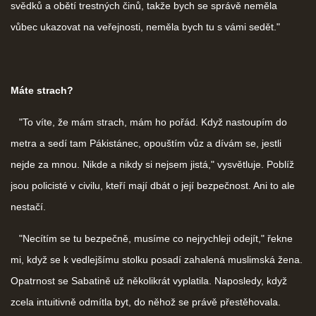
svědků a obětí trestných činů, takže bych se správě neměla
vůbec ukazovat na veřejnosti, neměla bych tu s vámi sedět."
Máte strach?
"To víte, že mám strach, mám ho pořád. Když nastoupím do
metra a sedí tam Pákistánec, opouštím vůz a dívám se, jestli
nejde za mnou. Nikde a nikdy si nejsem jistá," vysvětluje. Poblíž
jsou policisté v civilu, kteří mají dbát o její bezpečnost. Ani to ale
nestačí.
"Necítím se tu bezpečně, musíme co nejrychleji odejít," řekne
mi, když se k vedlejšímu stolku posadí zahalená muslimská žena.
Opatrnost se Sabatině už několikrát vyplatila. Naposledy, když
zcela intuitivně odmítla byt, do něhož se právě přestěhovala.