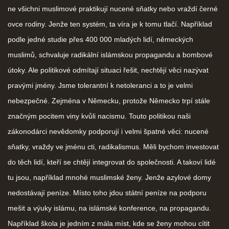
ne všichni muslimové praktikují nucené sňatky nebo vraždí černé
ovce rodiny. Jenže ten systém, ta víra je k tomu tlačí. Například
podle jedné studie přes 400 000 mladých lidí, německých
muslimů, schvaluje radikální islámskou propagandu a bombové
útoky. Ale politikové odmítají situaci řešit, nechtějí věci nazývat
pravými jmény. Jsme tolerantní k netoleranci a to je velmi
nebezpečné. Zejména v Německu, protože Německo trpí stále
značným pocitem viny kvůli nacismu. Touto politikou naši
zákonodárci nevědomky podporují i velmi špatné věci: nucené
sňatky, vraždy ve jménu cti, radikalismus. Měli bychom investovat
do těch lidí, kteří se chtějí integrovat do společnosti. A takoví lidé
tu jsou, například mnohé muslimské ženy. Jenže azylové domy
nedostávají peníze. Místo toho jdou státní peníze na podporu
mešit a výuky islámu, na islámské konference, na propagandu.
Například škola je jedním z mála míst, kde se ženy mohou cítit