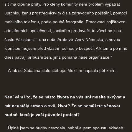
síť má dlouhé prsty. Pro členy komunity není problém vypátrat
uprchlou ženu prostřednictvím čísla zdravotního pojištění, pomocí
mobilního telefonu, podle pouhé fotografie. Pracovníci pojišťoven
a telefonních společností, taxikáři a prodavači, to všechno jsou
často Pákistánci, Turci nebo Arabové. Ani v Německu, s novou
identitou, nejsem před vlastní rodinou v bezpečí. A k tomu po mně
dnes pátrají příbuzní žen, jimž pomáhá naše organizace."
A tak se Sabatina stále stěhuje. Mezitím napsala pět knih...
Není vám líto, že se místo života na výsluní musíte skrývat a
mít neustálý strach o svůj život? Že se nemůžete věnovat
hudbě, která je vaší původní profesí?
Úplně jsem se hudby nevzdala, nahrála jsem spoustu skladeb.