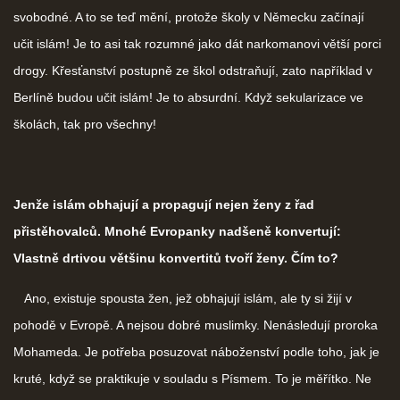
svobodné. A to se teď mění, protože školy v Německu začínají
učit islám! Je to asi tak rozumné jako dát narkomanovi větší porci
drogy. Křesťanství postupně ze škol odstraňují, zato například v
Berlíně budou učit islám! Je to absurdní. Když sekularizace ve
školách, tak pro všechny!
Jenže islám obhajují a propagují nejen ženy z řad
přistěhovalců. Mnohé Evropanky nadšeně konvertují:
Vlastně drtivou většinu konvertitů tvoří ženy. Čím to?
Ano, existuje spousta žen, jež obhajují islám, ale ty si žijí v
pohodě v Evropě. A nejsou dobré muslimky. Nenásledují proroka
Mohameda. Je potřeba posuzovat náboženství podle toho, jak je
kruté, když se praktikuje v souladu s Písmem. To je měřítko. Ne