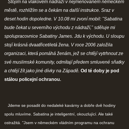
Stojím na vlakovém nádraží v nejmenovaném německém
městě, rozhlížím se a čekám na další instrukce. Sraz v
deset hodin dopoledne. V 10.08 mi zvoní mobil: "Sabatina
bude čekat u severního východu z nádraží," sděluje mi
spolupracovnice Sabatiny James. Jdu k východu. U sloupu
stojí krásná dvaatřicetiletá žena. V roce 2006 založila
organizaci, která pomáhá ženám, jež se chtějí vytrhnout ze
své muslimské komunity, odmítají předem smluvené sňatky
a chtějí žít jako jiné dívky na Západě.
Od té doby je pod
stálou policejní ochranou.
Jdeme se posadit do nedaleké kavárny a dobře dvě hodiny
spolu mluvíme. Sabatina je inteligentní, okouzlující. Ale také
ostražitá. "Jsem v německém vládním programu na ochranu