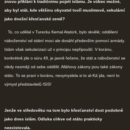
znovu přiklání k tradičnímu pojetí islámu. Je vůbec možné,
aby byl stát, kde většinu obyvatel tvoří muslimové, sekulární
jako dnešní křesťanské země?
To, co udělal v Turecku Kemal Atatürk, bylo skvělé; oddělení
náboženství od státní moci ale dosáhl především pomocí armády.
Islám však sekularizaci už v principu nepřipouští. V koránu,
konkrétně jde o súru 49, je jasně řečeno, že stát a náboženství se
nikdy nesmějí od sebe oddělit. Alláhovy zákony jsou také zákony
státu. To se praví v koránu, nevymyslela si to al-Ká´jda, není to
výmysl představitelů ISIS!
Jenže ve středověku na tom bylo křesťanství dost podobně
jako dnes islám. Odluka církve od státu prakticky
neexistovala.