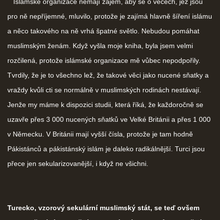
Islámské organizace nemají zájem, aby se o věcech, jež jsou
pro ně nepříjemné, mluvilo, protože je zajímá hlavně šíření islámu
a něco takového na ně vrhá špatné světlo. Nebudou pomáhat
muslimským ženám. Když vyšla moje kniha, byla jsem velmi
rozčilená, protože islámské organizace mě vůbec nepodpořily.
Tvrdily, že je to všechno lež, že takové věci jako nucené sňatky a
vraždy kvůli cti se normálně v muslimských rodinách nestávají.
Jenže my máme k dispozici studii, která říká, že každoročně se
uzavře přes 3 000 nucených sňatků ve Velké Británii a přes 1 000
v Německu. V Británii mají vyšší čísla, protože je tam hodně
Pákistánců a pákistánský islám je daleko radikálnější. Turci jsou
přece jen sekularizovanější, i když ne všichni.
Turecko, vzorový sekulární muslimský stát, se teď ovšem