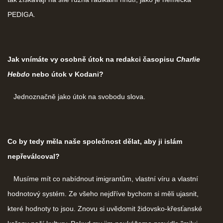
PEDIGA.
Jak vnímáte vy osobně útok na redakci časopisu
Charlie
Hebdo
nebo útok v Kodani?
Jednoznačně jako útok na svobodu slova.
Co by tedy měla naše společnost dělat, aby ji islám
nepřeválcoval?
Musíme mít co nabídnout imigrantům, vlastní víru a vlastní
hodnotový systém. Ze všeho nejdříve bychom si měli ujasnit,
které hodnoty to jsou. Znovu si uvědomit židovsko-křesťanské