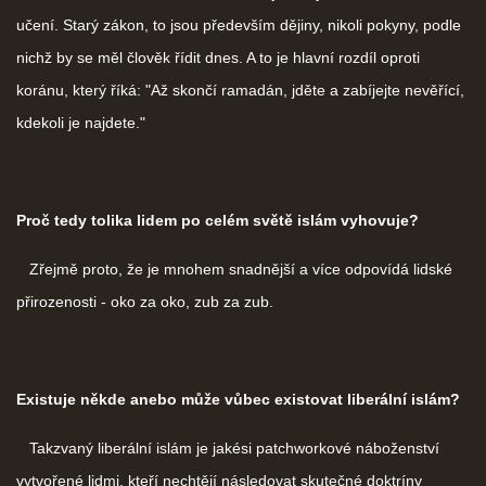
učení. Starý zákon, to jsou především dějiny, nikoli pokyny, podle
nichž by se měl člověk řídit dnes. A to je hlavní rozdíl oproti
koránu, který říká: "Až skončí ramadán, jděte a zabíjejte nevěřící,
kdekoli je najdete."
Proč tedy tolika lidem po celém světě islám vyhovuje?
Zřejmě proto, že je mnohem snadnější a více odpovídá lidské
přirozenosti - oko za oko, zub za zub.
Existuje někde anebo může vůbec existovat liberální islám?
Takzvaný liberální islám je jakési patchworkové náboženství
vytvořené lidmi, kteří nechtějí následovat skutečné doktríny