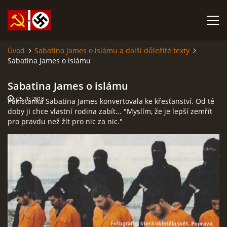
Úvod
Sabatina James o islámu a další důležité texty
Sabatina James o islámu
SABATINA JAMES O ISLÁMU A DALŠÍ DŮLEŽITÉ TEXTY
Sabatina James o islámu
ISLÁM
25. 1. 2018
Pákistánka Sabatina James konvertovala ke křesťanství. Od té
doby ji chce vlastní rodina zabít... "Myslím, že je lepší zemřít
pro pravdu než žít pro nic za nic."
ANARCHISMUS A NEOMARXISMUS
KOMUNISMUS
NACIONÁLNÍ SOCIALISMUS
PROPAGAČNÍ MATERIÁLY A DALŠÍ