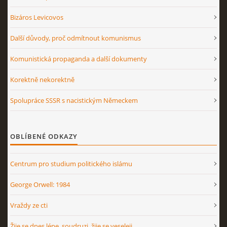
Bizáros Levicovos
Další důvody, proč odmítnout komunismus
Komunistická propaganda a další dokumenty
Korektně nekorektně
Spolupráce SSSR s nacistickým Německem
OBLÍBENÉ ODKAZY
Centrum pro studium politického islámu
George Orwell: 1984
Vraždy ze cti
Žije se dnes lépe, soudruzi, žije se veseleji