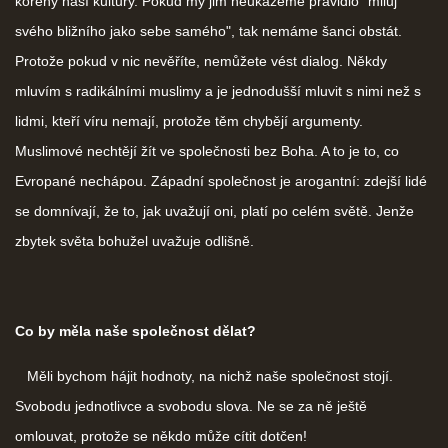
kořeny naší kultury. Pokud my jim neukážeme pravidlo "miluj
svého bližního jako sebe samého", tak nemáme šanci obstát.
Protože pokud v nic nevěříte, nemůžete vést dialog. Někdy
mluvím s radikálními muslimy a je jednodušší mluvit s nimi než s
lidmi, kteří víru nemají, protože těm chybějí argumenty.
Muslimové nechtějí žít ve společnosti bez Boha. A to je to, co
Evropané nechápou. Západní společnost je arogantní: zdejší lidé
se domnívají, že to, jak uvažují oni, platí po celém světě. Jenže
zbytek světa bohužel uvažuje odlišně.
Co by měla naše společnost dělat?
Měli bychom hájit hodnoty, na nichž naše společnost stojí.
Svobodu jednotlivce a svobodu slova. Ne se za ně ještě
omlouvat, protože se někdo může cítit dotčen!