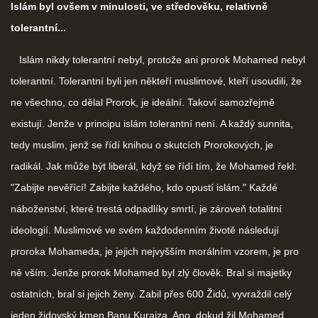
Islám byl ovšem v minulosti, ve středověku, relativně
tolerantní...
Islám nikdy tolerantní nebyl, protože ani prorok Mohamed nebyl
tolerantní. Tolerantní byli jen někteří muslimové, kteří usoudili, že
ne všechno, co dělal Prorok, je ideální. Takoví samozřejmě
existují. Jenže v principu islám tolerantní není. A každý sunnita,
tedy muslim, jenž se řídí knihou o skutcích Prorokových, je
radikál. Jak může být liberál, když se řídí tím, že Mohamed řekl:
"Zabijte nevěřící! Zabijte každého, kdo opustí islám." Každé
náboženství, které trestá odpadlíky smrtí, je zároveň totalitní
ideologií. Muslimové ve svém každodenním životě následují
proroka Mohameda, je jejich nejvyšším morálním vzorem, je pro
ně vším. Jenže prorok Mohamed byl zlý člověk. Bral si majetky
ostatních, bral si jejich ženy. Zabil přes 600 Židů, vyvraždil celý
jeden židovský kmen Banu Kurajza. Ano, dokud žil Mohamed