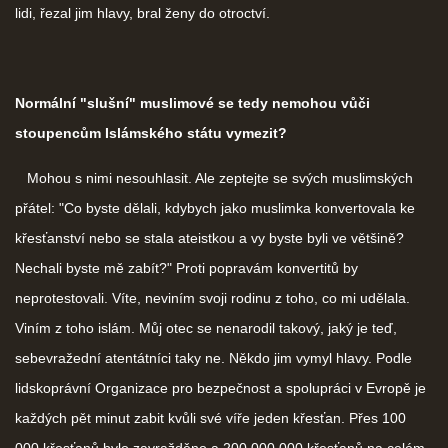
lidi, řezal jim hlavy, bral ženy do otroctví.
Normální "slušní" muslimové se tedy nemohou vůči
stoupencům Islámského státu vymezit?
Mohou s nimi nesouhlasit. Ale zeptejte se svých muslimských
přátel: "Co byste dělali, kdybych jako muslimka konvertovala ke
křesťanství nebo se stala ateistkou a vy byste byli ve většině?
Nechali byste mě zabít?" Proti popravám konvertitů by
neprotestovali. Víte, neviním svoji rodinu z toho, co mi udělala.
Viním z toho islám. Můj otec se nenarodil takový, jaký je teď,
sebevražední atentátníci taky ne. Někdo jim vymyl hlavy. Podle
lidskoprávní Organizace pro bezpečnost a spolupráci v Evropě je
každých pět minut zabit kvůli své víře jeden křesťan. Přes 100