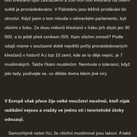
000 křesťanů bylo zavražděno a 200 000 000 křesťanů na celém
světě je pronásledováno. V Pákistánu jsou běžně prodáváni do
otroctví. Když jsem o tom mluvila v německém parlamentu, byli
všichni v šoku. Ze dvou milionů křesťanů v Iráku jich zbylo jen 30
000, a to ještě před vznikem ISIS. Kam všichni zmizeli? Podle
údajů máme v současné době největší počty pronásledovaných
křesťanů v historii! A z top 10 zemí, kde se to děje nejvíc, je 7
muslimských. Takže říkám muslimům: Nemluvte o toleranci, když
jste tady, podívejte se, co děláte doma lidem jiné víry.
V Evropě však přece žije velké množství muslimů, kteří nijak
radikální nejsou a vraždy ve jménu cti i teroristické útoky
odsuzují.
Samozřejmě nelze říci, že všichni muslimové jsou takoví. A také