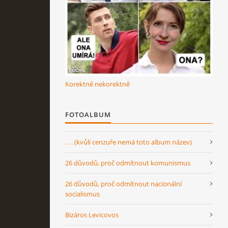
Korektně nekorektně
FOTOALBUM
. . . (kvůli cenzuře nemá toto album název)
26 důvodů, proč odmítnout komunismus
26 důvodů, proč odmítnout nacionální
socialismus
Bizáros Levicovos