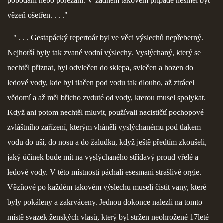
pobodáni nebo pořezáni. V žádném takovém případě nesměl být
vězeň ošetřen. . . ."
" . . . Gestapácký repertoár byl ve věci výslechů nepřeberný.
Nejhorší byly tak zvané vodní výslechy. Vyslýchaný, který se
nechtěl přiznat, byl odvlečen do sklepa, svlečen a hozen do
ledové vody, kde byl tlačen pod vodu tak dlouho, až ztrácel
vědomí a až měl břicho zvduté od vody, kterou musel spolykat.
Když ani potom nechtěl mluvit, používali nacističtí pochopové
zvláštního zařízení, kterým vháněli vyslýchanému pod tlakem
vodu do uší, do nosu a do žaludku, když ještě předtím zkoušeli,
jaký účinek bude mít na vyslýchaného střídavý proud vřelé a
ledové vody. V této místnosti páchali esesmani strašlivé orgie.
Vězňové po každém takovém výslechu museli čistit vany, které
byly pokáleny a zakrváceny. Jednou dokonce nalezli na tomto
místě svazek ženských vlasů, který byl stržen neohrožené 17leté