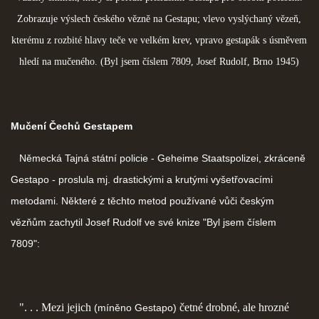
Zobrazuje výslech českého vězně na Gestapu; vlevo vyslýchaný vězeň,
kterému z rozbité hlavy teče ve velkém krev, vpravo gestapák s úsměvem
hledí na mučeného. (Byl jsem číslem 7809, Josef Rudolf, Brno 1945)
Mučení Čechů Gestapem
Německá Tajná státní policie - Geheime Staatspolizei, zkráceně
Gestapo - proslula mj. drastickými a krutými vyšetřovacími
metodami. Některé z těchto metod používané vůči českým
vězňům zachytil Josef Rudolf ve své knize "Byl jsem číslem
7809":
". . . Mezi jejich
četné drobné, ale hrozné
(míněno Gestapo)