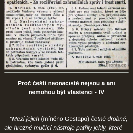
SOCIÁLNÍ SÍTĚ
© 2026 eStránky.cz
|
RSS
Proč čeští neonacisté nejsou a ani
nemohou být vlastenci - IV
"Mezi jejich
(míněno Gestapo)
četné drobné,
ale hrozné mučící nástroje patřily jehly, které