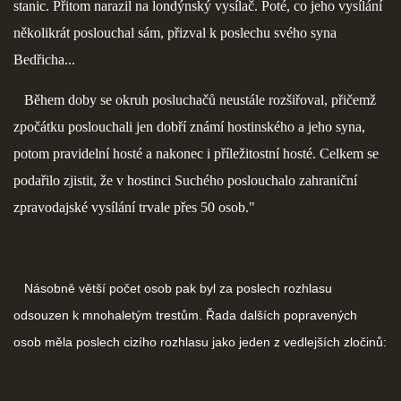
stanic. Přitom narazil na londýnský vysílač. Poté, co jeho vysílání
několikrát poslouchal sám, přizval k poslechu svého syna
Bedřicha...
Během doby se okruh posluchačů neustále rozšiřoval, přičemž
zpočátku poslouchali jen dobří známí hostinského a jeho syna,
potom pravidelní hosté a nakonec i příležitostní hosté. Celkem se
podařilo zjistit, že v hostinci Suchého poslouchalo zahraniční
zpravodajské vysílání trvale přes 50 osob."
Násobně větší počet osob pak byl za poslech rozhlasu
odsouzen k mnohaletým trestům. Řada dalších popravených
osob měla poslech cizího rozhlasu jako jeden z vedlejších zločinů: