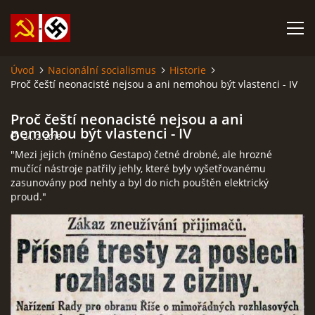
Úvod
Nacionální socialismus
Historie
Proč čeští neonacisté nejsou a ani nemohou být vlastenci - IV
SABATINA JAMES O ISLÁMU A DALŠÍ DŮLEŽITÉ TEXTY
Proč čeští neonacisté nejsou a ani
ISLÁM
nemohou být vlastenci - IV
24. 2. 2018
"Mezi jejich (míněno Gestapo) četné drobné, ale hrozné
mučící nástroje patřily jehly, které byly vyšetřovanému
ANARCHISMUS A NEOMARXISMUS
zasunovány pod nehty a byl do nich pouštěn elektrický
proud."
KOMUNISMUS
NACIONÁLNÍ SOCIALISMUS
PROPAGAČNÍ MATERIÁLY A DALŠÍ