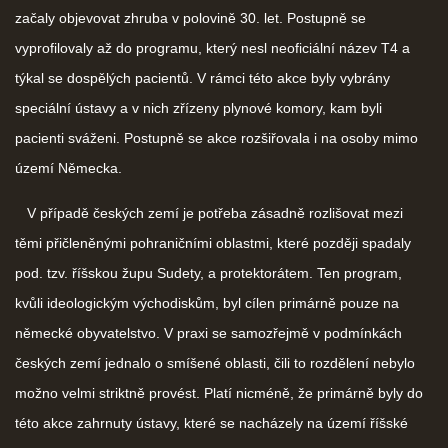
začaly objevovat zhruba v polovině 30. let. Postupně se
vyprofilovaly až do programu, který nesl neoficiální název T4 a
týkal se dospělých pacientů. V rámci této akce byly vybrány
speciální ústavy a v nich zřízeny plynové komory, kam byli
pacienti sváženi. Postupně se akce rozšiřovala i na osoby mimo
území Německa.
V případě českých zemí je potřeba zásadně rozlišovat mezi
těmi přičleněnými pohraničními oblastmi, které později spadaly
pod. tzv. říšskou župu Sudety, a protektorátem. Ten program,
kvůli ideologickým východiskům, byl cílen primárně pouze na
německé obyvatelstvo. V praxi se samozřejmě v podmínkách
českých zemí jednalo o smíšené oblasti, čili to rozdělení nebylo
možno velmi striktně provést. Platí nicméně, že primárně byly do
této akce zahrnuty ústavy, které se nacházely na území říšské