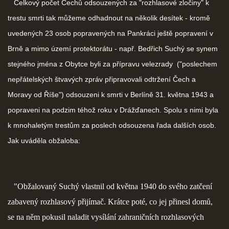
Celkový počet Čechů odsouzených za "rozhlasové zločiny" k
trestu smrti tak můžeme odhadnout na několik desítek - kromě
uvedených 23 osob popravených na Pankráci ještě popravení v
Brně a mimo území protektorátu - např. Bedřich Suchý se synem
stejného jména z Obytce byli za přípravu velezrady ("poslechem
nepřátelských štvavých zpráv připravovali odtržení Čech a
Moravy od Říše") odsouzeni k smrti v Berlíně 31. května 1943 a
popraveni na podzim téhož roku v Drážďanech. Spolu s nimi byla
k mnohaletým trestům za poslech odsouzena řada dalších osob.
Jak uváděla obžaloba:
"Obžalovaný Suchý vlastnil od května 1940 do svého zatčení
zabavený rozhlasový přijímač. Krátce poté, co jej přinesl domů,
se na něm pokusil naladit vysílání zahraničních rozhlasových