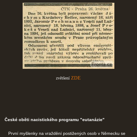
ZDE
zvětšení
České oběti nacistického programu "eutanázie"
První myšlenky na vraždění postižených osob v Německu se