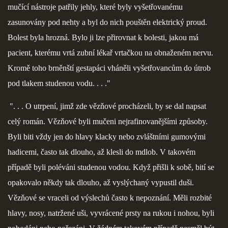
mučící nástroje patřily jehly, které byly vyšetřovanému
zasunovány pod nehty a byl do nich pouštěn elektrický proud.
Bolest byla hrozná. Bylo ji lze přirovnat k bolesti, jakou má
pacient, kterému vrtá zubní lékař vrtačkou na obnaženém nervu.
Kromě toho brněnští gestapáci vháněli vyšetřovancům do útrob
pod tlakem studenou vodu. . . ."
". . . O utrpení, jimž zde vězňové procházeli, by se dal napsat
celý román. Vězňové byli mučeni nejrafinovanějšími způsoby.
Byli biti vždy jen do hlavy klacky nebo zvláštními gumovými
hadicemi, často tak dlouho, až klesli do mdlob. V takovém
případě byli poléváni studenou vodou. Když přišli k sobě, bití se
opakovalo někdy tak dlouho, až vyslýchaný vypustil duši.
Vězňové se vraceli od výslechů často k nepoznání. Měli rozbité
hlavy, nosy, natržené uši, vyvrácené prsty na rukou i nohou, byli