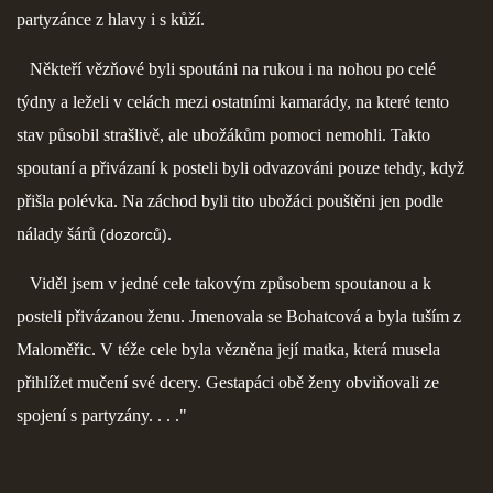
partyzánce z hlavy i s kůží.
Někteří vězňové byli spoutáni na rukou i na nohou po celé
týdny a leželi v celách mezi ostatními kamarády, na které tento
stav působil strašlivě, ale ubožákům pomoci nemohli. Takto
spoutaní a přivázaní k posteli byli odvazováni pouze tehdy, když
přišla polévka. Na záchod byli tito ubožáci pouštěni jen podle
nálady šárů
.
(dozorců)
Viděl jsem v jedné cele takovým způsobem spoutanou a k
posteli přivázanou ženu. Jmenovala se Bohatcová a byla tuším z
Maloměřic. V téže cele byla vězněna její matka, která musela
přihlížet mučení své dcery. Gestapáci obě ženy obviňovali ze
spojení s partyzány. . . ."