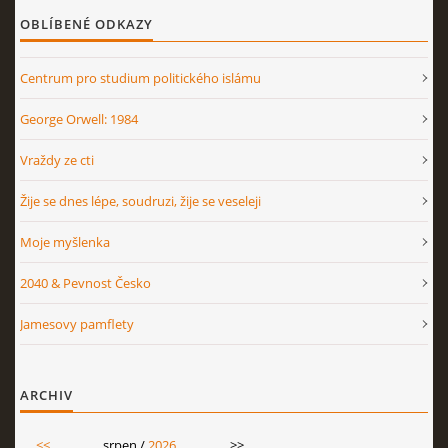
OBLÍBENÉ ODKAZY
Centrum pro studium politického islámu
George Orwell: 1984
Vraždy ze cti
Žije se dnes lépe, soudruzi, žije se veseleji
Moje myšlenka
2040 & Pevnost Česko
Jamesovy pamflety
ARCHIV
<<
srpen /
2026
>>