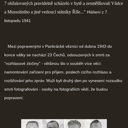
7 obžalovaných pravidelně scházelo v bytě a zesměšňovali Vůdce
a Mussoliniho a jiné vedoucí státníky Říše..."
Hlášení z 7.
listopadu 1941
Mezi popravenými v Pankrácké věznici od dubna 1943 do
konce války se nachází 23 Čechů, odsouzených k smrti za
"rozhlasové zločiny" - většinou šlo o souběh více věcí:
namontování zařízení pro příjem, poslech cizího rozhlasu a
rozšiřování jeho zpráv. Muži byli druhý den po vynesení rozsudku
smrti fotografováni - osoby na fotografiích vědí, že budou
popraveni: