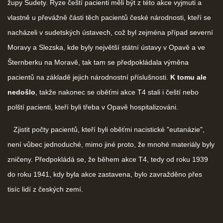
župy Sudety. Ryze čeští pacienti měli být z této akce vyjmuti a
vlastně u převážně části těch pacientů české národnosti, kteří se
nacházeli v sudetských ústavech, což byl zejména případ severní
Moravy a Slezska, kde byly největší státní ústavy v Opavě a ve
Šternberku na Moravě, tak tam se předpokládala výměna
pacientů na základě jejich národnostní příslušnosti.
K tomu ale
nedošlo
, takže nakonec se oběťmi akce T4 stali i čeští nebo
polští pacienti, kteří byli třeba v Opavě hospitalizováni.
Zjistit počty pacientů, kteří byli oběťmi nacistické "eutanázie",
není vůbec jednoduché, mimo jiné proto, že mnohé materiály byly
zničeny. Předpokládá se, že během akce T4, tedy od roku 1939
do roku 1941, kdy byla akce zastavena, bylo zavražděno přes
tisíc lidí z českých zemí.