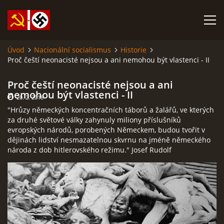
Úvod
Nacionální socialismus
Historie
Proč čeští neonacisté nejsou a ani nemohou být vlastenci - II
SABATINA JAMES O ISLÁMU A DALŠÍ DŮLEŽITÉ TEXTY
Proč čeští neonacisté nejsou a ani
ISLÁM
nemohou být vlastenci - II
20. 2. 2018
"Hrůzy německých koncentračních táborů a žalářů, ve kterých
za druhé světové války zahynuly miliony příslušníků
ANARCHISMUS A NEOMARXISMUS
evropských národů, porobených Německem, budou tvořit v
dějinách lidství nesmazatelnou skvrnu na jméně německého
národa z dob hitlerovského režimu." Josef Rudolf
KOMUNISMUS
NACIONÁLNÍ SOCIALISMUS
PROPAGAČNÍ MATERIÁLY A DALŠÍ