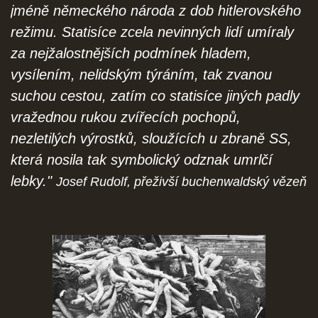
jméně německého národa z dob hitlerovského
režimu. Statisíce zcela nevinných lidí umíraly
za nejžalostnějších podmínek hladem,
vysílením, nelidským týráním, tak zvanou
suchou cestou, zatím co statisíce jiných padly
vražednou rukou zvířecích pochopů,
nezletilých výrostků, sloužících u zbraně SS,
která nosila tak symbolický odznak umrlčí
lebky."
Josef Rudolf, přeživší buchenwaldský vězeň