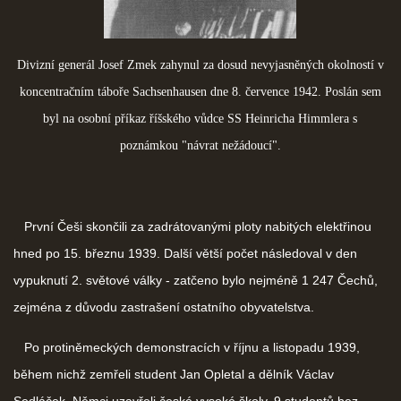
Divizní generál Josef Zmek zahynul za dosud nevyjasněných okolností v
koncentračním táboře Sachsenhausen dne 8. července 1942. Poslán sem
byl na osobní příkaz říšského vůdce SS Heinricha Himmlera s
poznámkou "návrat nežádoucí".
První Češi skončili za zadrátovanými ploty nabitých elektřinou
hned po 15. březnu 1939. Další větší počet následoval v den
vypuknutí 2. světové války - zatčeno bylo nejméně 1 247 Čechů,
zejména z důvodu zastrašení ostatního obyvatelstva.
Po protiněmeckých demonstracích v říjnu a listopadu 1939,
během nichž zemřeli student Jan Opletal a dělník Václav
Sedláček, Němci uzavřeli české vysoké školy, 9 studentů
bez