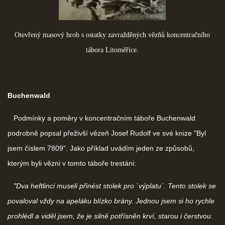
Otevřený masový hrob s ostatky zavražděných vězňů koncentračního
tábora Litoměřice.
Buchenwald
Podmínky a poměry v koncentračním táboře Buchenwald
podrobně popsal přeživší vězeň Josef Rudolf ve své knize "Byl
jsem číslem 7809". Jako příklad uvádím jeden ze způsobů,
kterým byli vězni v tomto táboře trestáni:
"Dva heftlinci museli přinést stolek pro ´výplatu´. Tento stolek se
povaloval vždy na apeláku blízko brány. Jednou jsem si ho rychle
prohlédl a viděl jsem, že je silně potřísněn krví, starou i čerstvou.