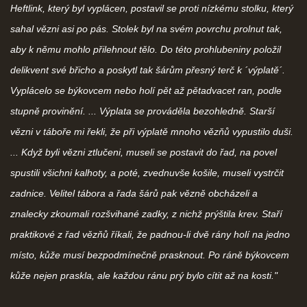
Heftlink, který byl vyplácen, postavil se proti nízkému stolku, který
sahal vězni asi po pás. Stolek byl na svém povrchu prolnut tak,
aby k němu mohlo přilehnout tělo. Do této prohlubeniny položil
delikvent své břicho a poskytl tak šárům přesný terč k ´výplatě´.
Vyplácelo se býkovcem nebo holí pět až pětadvacet ran, podle
stupně provinění. ... Výplata se prováděla bezohledně. Starší
vězni v táboře mi řekli, že při výplatě mnoho vězňů vypustilo duši.
... Když byli vězni ztlučeni, museli se postavit do řad, na povel
spustili všichni kalhoty, a poté, zvednuvše košile, museli vystrčit
zadnice. Velitel tábora a řada šárů pak vězně obcházeli a
znalecky zkoumali rozšvihané zadky, z nichž prýštila krev. Staří
praktikové z řad vězňů říkali, že padnou-li dvě rány holí na jedno
místo, kůže musí bezpodmínečně prasknout. Po ráně býkovcem
kůže nejen praskla, ale každou ránu prý bylo cítit až na kosti."