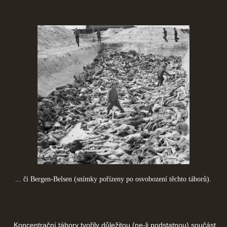
... či Bergen-Belsen (snímky pořízeny po osvobození těchto táborů).
Koncentrační tábory tvořily důležitou (ne-li podstatnou) součást