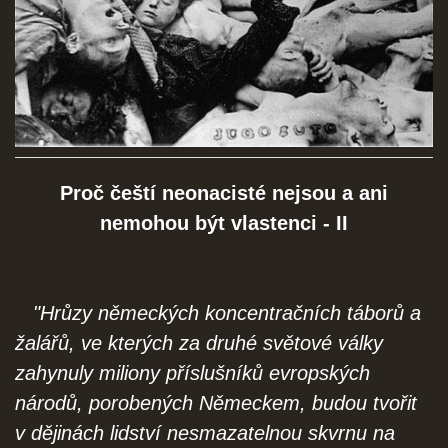
SOCIÁLNÍ SÍTĚ
© 2026 eStránky.cz
|
RSS
Proč čeští neonacisté nejsou a ani
nemohou být vlastenci - II
"Hrůzy německých koncentračních táborů a
žalářů, ve kterých za druhé světové války
zahynuly miliony příslušníků evropských
národů, porobených Německem, budou tvořit
v dějinách lidství nesmazatelnou skvrnu na