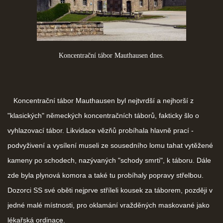
Koncentrační tábor Mauthausen dnes.
Koncentrační tábor Mauthausen byl nejtvrdší a nejhorší z
"klasických" německých koncentračních táborů, fakticky šlo o
vyhlazovací tábor. Likvidace vězňů probíhala hlavně prací -
podvyživení a vysílení museli ze sousedního lomu tahat vytěžené
kameny po schodech, nazývaných "schody smrti", k táboru. Dále
zde byla plynová komora a také tu probíhaly popravy střelbou.
Dozorci SS své oběti nejprve stříleli kousek za táborem, později v
jedné malé místnosti, pro oklamání vražděných maskované jako
lékařská ordinace.