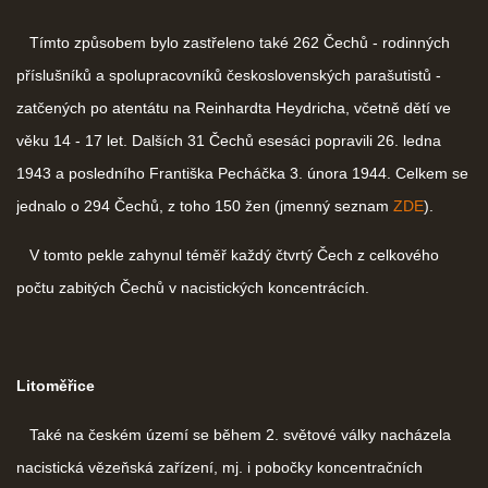
Tímto způsobem bylo zastřeleno také 262 Čechů - rodinných
příslušníků a spolupracovníků československých parašutistů -
zatčených po atentátu na Reinhardta Heydricha, včetně dětí ve
věku 14 - 17 let. Dalších 31 Čechů esesáci popravili 26. ledna
1943 a posledního Františka Pecháčka 3. února 1944. Celkem se
jednalo o 294 Čechů, z toho 150 žen (jmenný seznam
ZDE
).
V tomto pekle zahynul téměř každý čtvrtý Čech z celkového
počtu zabitých Čechů v nacistických koncentrácích.
Litoměřice
Také na českém území se během 2. světové války nacházela
nacistická vězeňská zařízení, mj. i pobočky koncentračních