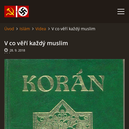
Úvod
Islám
Videa
V co věří každý muslim
SABATINA JAMES O ISLÁMU A DALŠÍ DŮLEŽITÉ TEXTY
V co věří každý muslim
28. 9. 2018
. . .
ISLÁM
ANARCHISMUS A NEOMARXISMUS
KOMUNISMUS
NACIONÁLNÍ SOCIALISMUS
PROPAGAČNÍ MATERIÁLY A DALŠÍ