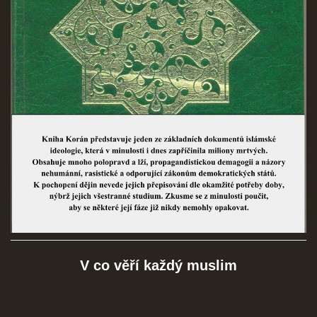
SOCIÁLNÍ SÍTĚ
© 2026 eStránky.cz
|
RSS
V co věří každý muslim