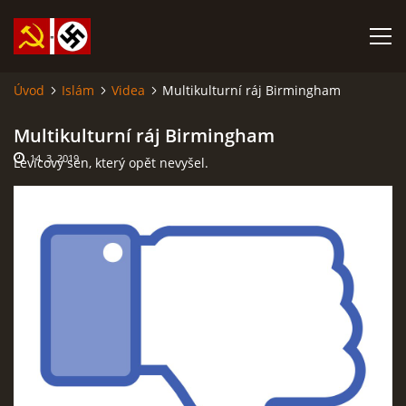
Úvod
Islám
Videa
Multikulturní ráj Birmingham
SABATINA JAMES O ISLÁMU A DALŠÍ DŮLEŽITÉ TEXTY
Multikulturní ráj Birmingham
14. 3. 2019
Levicový sen, který opět nevyšel.
ISLÁM
ANARCHISMUS A NEOMARXISMUS
KOMUNISMUS
NACIONÁLNÍ SOCIALISMUS
PROPAGAČNÍ MATERIÁLY A DALŠÍ