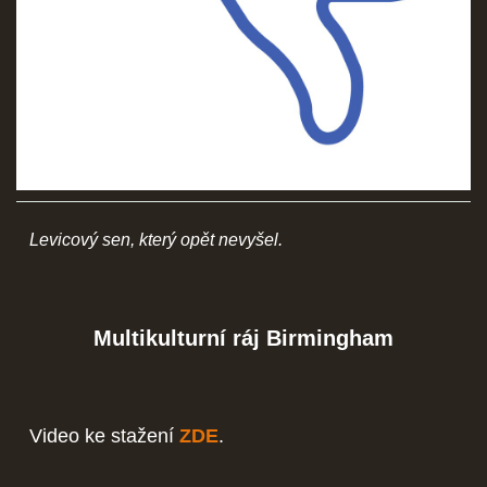
SOCIÁLNÍ SÍTĚ
© 2026 eStránky.cz
|
RSS
Levicový sen, který opět nevyšel.
Multikulturní ráj Birmingham
Video ke stažení
ZDE
.