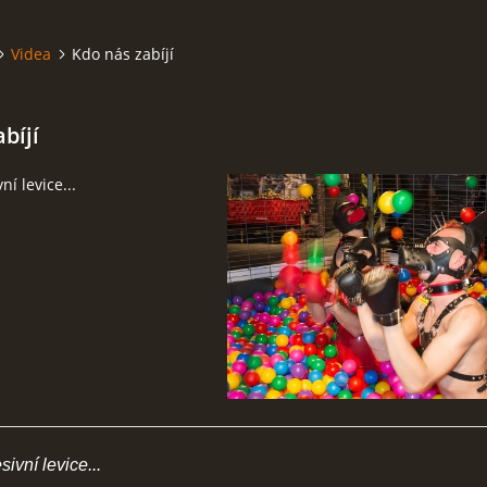
Videa
Kdo nás zabíjí
bíjí
í levice...
vní levice...