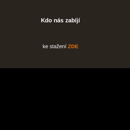
Kdo nás zabíjí
ke stažení
ZDE