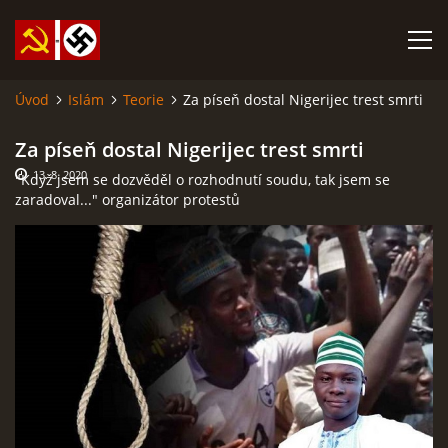
Úvod
Islám
Teorie
Za píseň dostal Nigerijec trest smrti
SABATINA JAMES O ISLÁMU A DALŠÍ DŮLEŽITÉ TEXTY
Za píseň dostal Nigerijec trest smrti
13. 8. 2020
"Když jsem se dozvěděl o rozhodnutí soudu, tak jsem se
ISLÁM
zaradoval..." organizátor protestů
ANARCHISMUS A NEOMARXISMUS
KOMUNISMUS
NACIONÁLNÍ SOCIALISMUS
PROPAGAČNÍ MATERIÁLY A DALŠÍ