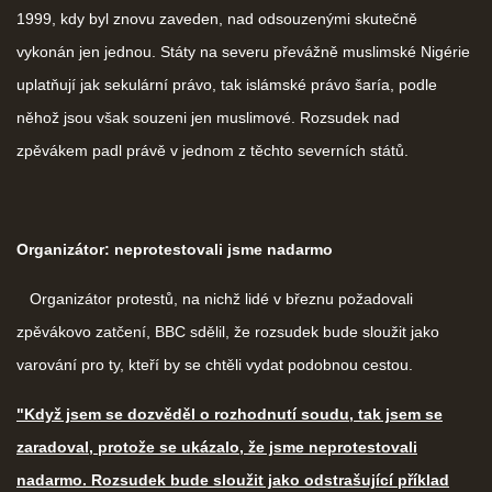
1999, kdy byl znovu zaveden, nad odsouzenými skutečně
vykonán jen jednou. Státy na severu převážně muslimské Nigérie
uplatňují jak sekulární právo, tak islámské právo šaría, podle
něhož jsou však souzeni jen muslimové. Rozsudek nad
zpěvákem padl právě v jednom z těchto severních států.
Organizátor: neprotestovali jsme nadarmo
Organizátor protestů, na nichž lidé v březnu požadovali
zpěvákovo zatčení, BBC sdělil, že rozsudek bude sloužit jako
varování pro ty, kteří by se chtěli vydat podobnou cestou.
"Když jsem se dozvěděl o rozhodnutí soudu, tak jsem se
zaradoval, protože se ukázalo, že jsme neprotestovali
nadarmo. Rozsudek bude sloužit jako odstrašující příklad