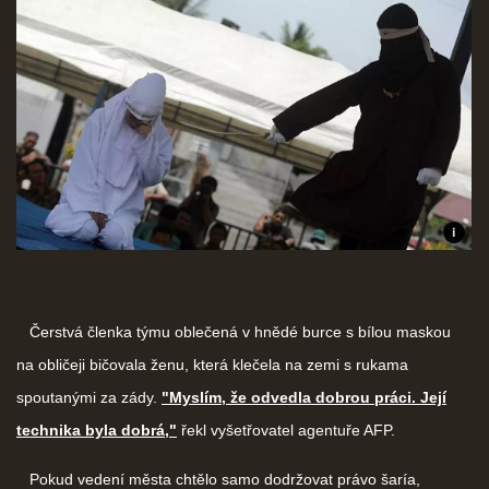
Čerstvá členka týmu oblečená v hnědé burce s bílou maskou
na obličeji bičovala ženu, která klečela na zemi s rukama
spoutanými za zády.
"Myslím, že odvedla dobrou práci. Její
technika byla dobrá,"
řekl vyšetřovatel agentuře AFP.
Pokud vedení města chtělo samo dodržovat právo šaría,