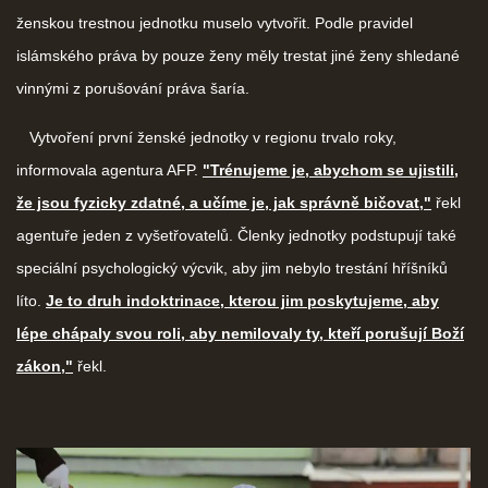
ženskou trestnou jednotku muselo vytvořit. Podle pravidel
islámského práva by pouze ženy měly trestat jiné ženy shledané
vinnými z porušování práva šaría.
Vytvoření první ženské jednotky v regionu trvalo roky,
informovala agentura AFP.
"Trénujeme je, abychom se ujistili,
že jsou fyzicky zdatné, a učíme je, jak správně bičovat,"
řekl
agentuře jeden z vyšetřovatelů. Členky jednotky podstupují také
speciální psychologický výcvik, aby jim nebylo trestání hříšníků
líto.
Je to druh indoktrinace, kterou jim poskytujeme, aby
lépe chápaly svou roli, aby nemilovaly ty, kteří porušují Boží
zákon,"
řekl.