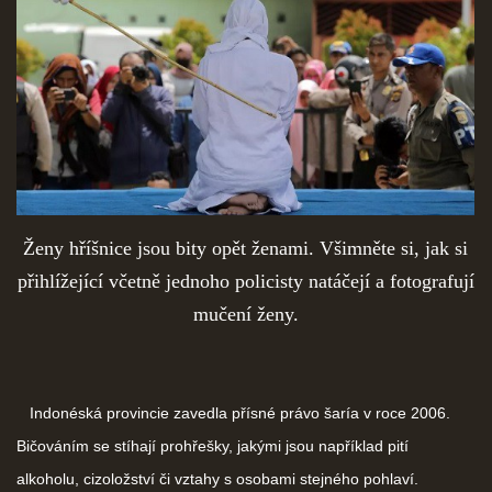
Ženy hříšnice jsou bity opět ženami. Všimněte si, jak si
přihlížející včetně jednoho policisty natáčejí a fotografují
mučení ženy.
Indonéská provincie zavedla přísné právo šaría v roce 2006.
Bičováním se stíhají prohřešky, jakými jsou například pití
alkoholu, cizoložství či vztahy s osobami stejného pohlaví.