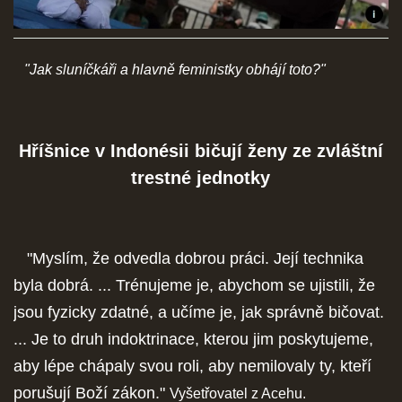
SOCIÁLNÍ SÍTĚ
"Jak sluníčkáři a hlavně feministky obhájí toto?"
© 2026 eStránky.cz
|
RSS
Hříšnice v Indonésii bičují ženy ze zvláštní
trestné jednotky
"Myslím, že odvedla dobrou práci. Její technika
byla dobrá. ... Trénujeme je, abychom se ujistili, že
jsou fyzicky zdatné, a učíme je, jak správně bičovat.
... Je to druh indoktrinace, kterou jim poskytujeme,
aby lépe chápaly svou roli, aby nemilovaly ty, kteří
porušují Boží zákon."
Vyšetřovatel z Acehu.