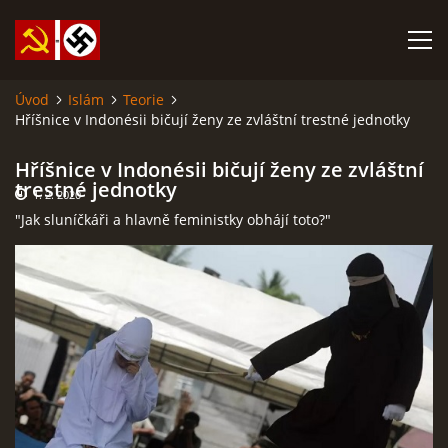
Úvod
Islám
Teorie
Hříšnice v Indonésii bičují ženy ze zvláštní trestné jednotky
SABATINA JAMES O ISLÁMU A DALŠÍ DŮLEŽITÉ TEXTY
Hříšnice v Indonésii bičují ženy ze zvláštní
ISLÁM
trestné jednotky
1. 2. 2020
"Jak sluníčkáři a hlavně feministky obhájí toto?"
ANARCHISMUS A NEOMARXISMUS
KOMUNISMUS
NACIONÁLNÍ SOCIALISMUS
PROPAGAČNÍ MATERIÁLY A DALŠÍ