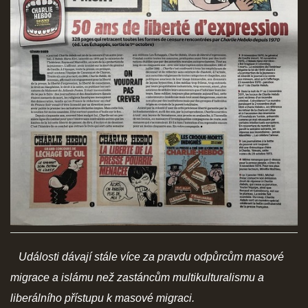
SOCIÁLNÍ SÍTĚ
© 2026 eStránky.cz
|
RSS
Události dávají stále více za pravdu odpůrcům masové
migrace a islámu než zastáncům multikulturalismu a
liberálního přístupu k masové migraci.