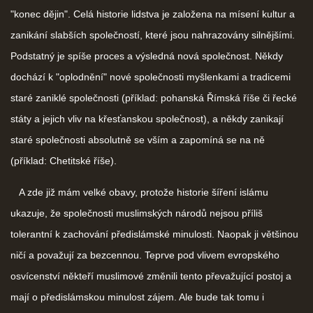
"konec dějin". Celá historie lidstva je založena na mísení kultur a
zanikání slabších společností, které jsou nahrazovány silnějšími.
Podstatný je spíše proces a výsledná nová společnost. Někdy
dochází k "oplodnění" nové společnosti myšlenkami a tradicemi
staré zaniklé společnosti (příklad: pohanská Římská říše či řecké
státy a jejich vliv na křesťanskou společnost), a někdy zanikají
staré společnosti absolutně se vším a zapomíná se na ně
(příklad: Chetitské říše).
A zde již mám velké obavy, protože historie šíření islámu
ukazuje, že společnosti muslimských národů nejsou příliš
tolerantní k zachování předislámské minulosti. Naopak ji většinou
ničí a považují za bezcennou. Teprve pod vlivem evropského
osvícenství někteří muslimové změnili tento převažující postoj a
mají o předislámskou minulost zájem. Ale bude tak tomu i