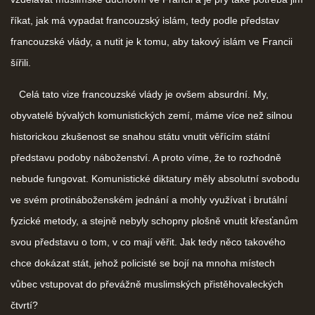
říkat, jak má vypadat francouzský islám, tedy podle představ
francouzské vlády, a nutit je k tomu, aby takový islám ve Francii
šířili.
Celá tato vize francouzské vlády je ovšem absurdní. My,
obyvatelé bývalých komunistických zemí, máme více než silnou
historickou zkušenost se snahou státu vnutit věřícím státní
představu podoby náboženství. A proto víme, že to rozhodně
nebude fungovat. Komunistické diktatury měly absolutní svobodu
ve svém protináboženském jednání a mohly využívat i brutální
fyzické metody, a stejně nebyly schopny plošně vnutit křesťanům
svou představu o tom, v co mají věřit. Jak tedy něco takového
chce dokázat stát, jehož policisté se bojí na mnoha místech
vůbec vstupovat do převážně muslimských přistěhovaleckých
čtvrtí?