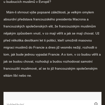
u budoucích muslimů v Evropě?
Mám-li shrnout výše popsané záležitosti, je velkým omylem
absurdní představa francouzského presidenta Macrona a
francouzských společenských elit, že francouzským muslimům
nějakým způsobem vnutí, v co mají věřit a jak se mají chovat. Už
před několika desítkami let ti politici, kteří umožnili masovou
migraci muslimů do Francie a dnes již vesměs nežijí, rozhodli o
tom, jak bude jednou vypadat Francie. A o tom, v co budou věřit a
jak se budou chovat, rozhodují a budou rozhodovat samotní
francouzští muslimové, ať se to již francouzským společenským
elitám líbí nebo ne.