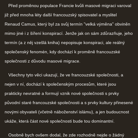
Před proměnou populace Francie kvůli masové migraci varoval
již před mnoha léty další francouzský spisovatel a myslitel
Renaud Camus, který byl za svůj termín "velká výměna" obviněn
mimo jiné i z šíření konspirací. Jenže jak on sám zdůrazňuje, jeho
termín (a z něj vzešlá kniha) nepopisuje konspiraci, ale reálný
společenský fenomén, kdy dochází k proměně francouzské
společnosti z důvodu masové migrace.
Všechny tyto věci ukazují, že ve francouzské společnosti, a
nejen v ní, dochází k společenským procesům, které jsou
prakticky nevratné a formují vznik nové společnosti s prvky
původní staré francouzské společnosti a s prvky kultury přinesené
novými obyvateli (včetně náboženství islámu), a jen budoucnost
ukáže, která část nové společnosti bude tou dominantní.
Osobně bych ovšem dodal, že zde rozhodně nejde o žádný