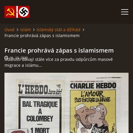
Úvod
Islám
Islámský stát a džihád
Francie prohrává zápas s islamismem
SABATINA JAMES O ISLÁMU A DALŠÍ DŮLEŽITÉ TEXTY
Francie prohrává zápas s islamismem
ISLÁM
31. 10. 2020
Události dávají stále více za pravdu odpůrcům masové
migrace a islámu...
ANARCHISMUS A NEOMARXISMUS
KOMUNISMUS
NACIONÁLNÍ SOCIALISMUS
PROPAGAČNÍ MATERIÁLY A DALŠÍ