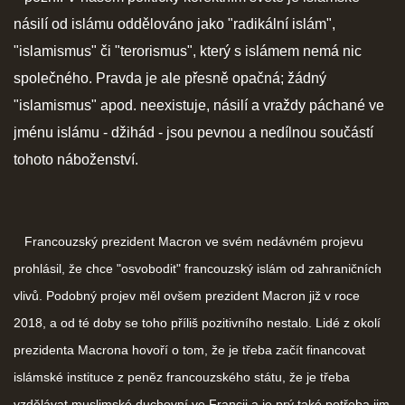
násilí od islámu oddělováno jako "radikální islám",
"islamismus" či "terorismus", který s islámem nemá nic
společného. Pravda je ale přesně opačná; žádný
"islamismus" apod. neexistuje, násilí a vraždy páchané ve
jménu islámu - džihád - jsou pevnou a nedílnou součástí
tohoto náboženství.
Francouzský prezident Macron ve svém nedávném projevu
prohlásil, že chce "osvobodit" francouzský islám od zahraničních
vlivů. Podobný projev měl ovšem prezident Macron již v roce
2018, a od té doby se toho příliš pozitivního nestalo. Lidé z okolí
prezidenta Macrona hovoří o tom, že je třeba začít financovat
islámské instituce z peněz francouzského státu, že je třeba
vzdělávat muslimské duchovní ve Francii a je prý také potřeba jim