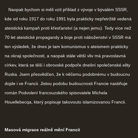
Naopak bychom si měli vzít příklad z vývoje v bývalém SSSR,
kde od roku 1917 do roku 1991 byla prakticky nepřetržitě vedená
ateistická kampaň proti křesťanství (a nejen jemu). Tedy více než
70 let ateistické propagandy a boje proti náboženství v SSSR má
ten výsledek, že dnes je tam komunismus s ateismem prakticky
na okraji společnosti, a naopak stále větší vliv má pravoslavná
církev, která se těší i obrovské podpoře dnešní společenské elity
Ruska. Jsem přesvědčen, že k něčemu podobnému v budoucnu
dojde i ve Francii. Jistou podobu budoucnosti Francie nastiňuje
román Podvolení francouzského spisovatele Michela
Houellebecqa, který popisuje takovouto islamizovanou Francii.
Masová migrace reálně mění Francii