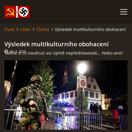
Úvod
Islám
Články
Výsledek multikulturního obohacení
SABATINA JAMES O ISLÁMU A DALŠÍ DŮLEŽITÉ TEXTY
Výsledek multikulturního obohacení
10. 3. 2019
Takhle si to soudruzi asi úplně nepředstavovali... Nebo ano?
ISLÁM
ANARCHISMUS A NEOMARXISMUS
KOMUNISMUS
NACIONÁLNÍ SOCIALISMUS
PROPAGAČNÍ MATERIÁLY A DALŠÍ