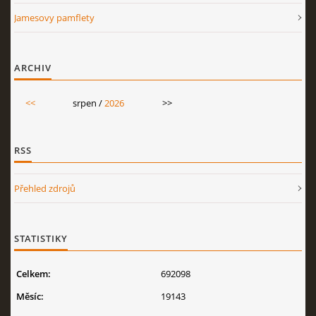
Jamesovy pamflety
ARCHIV
<<
srpen /
2026
>>
RSS
Přehled zdrojů
STATISTIKY
Celkem:
692098
Měsíc:
19143