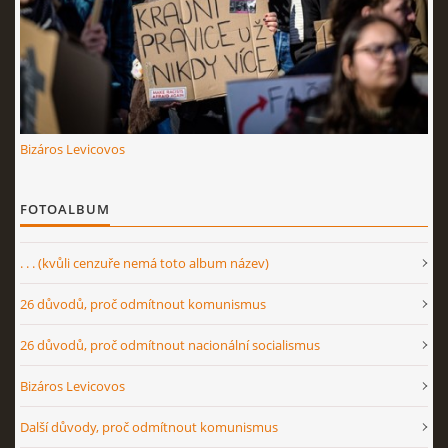
Bizáros Levicovos
FOTOALBUM
. . . (kvůli cenzuře nemá toto album název)
26 důvodů, proč odmítnout komunismus
26 důvodů, proč odmítnout nacionální socialismus
Bizáros Levicovos
Další důvody, proč odmítnout komunismus