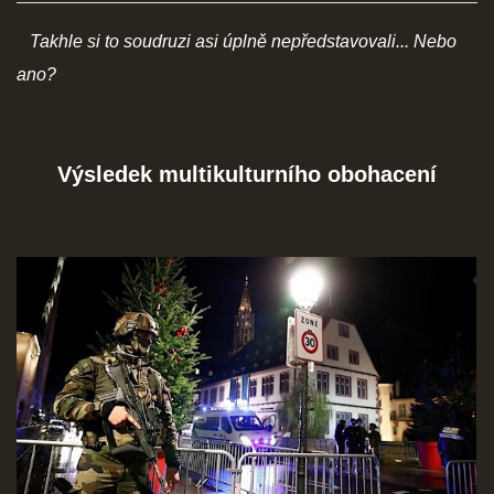
Takhle si to soudruzi asi úplně nepředstavovali... Nebo
SOCIÁLNÍ SÍTĚ
ano?
© 2026 eStránky.cz
|
RSS
Výsledek multikulturního obohacení