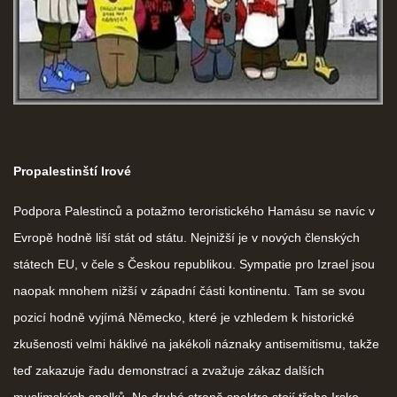
Propalestinští Irové
Podpora Palestinců a potažmo teroristického Hamásu se navíc v
Evropě hodně liší stát od státu. Nejnižší je v nových členských
státech EU, v čele s Českou republikou. Sympatie pro Izrael jsou
naopak mnohem nižší v západní části kontinentu. Tam se svou
pozicí hodně vyjímá Německo, které je vzhledem k historické
zkušenosti velmi háklivé na jakékoli náznaky antisemitismu, takže
teď zakazuje řadu demonstrací a zvažuje zákaz dalších
muslimských spolků. Na druhé straně spektra stojí třeba Irsko,