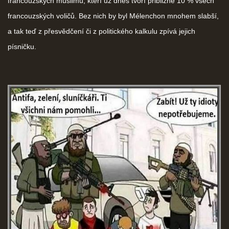
francouzských muslimů, kteří už dnes tvoří přibližně 10 % všech
francouzských voličů. Bez nich by byl Mélenchon mnohem slabší,
a tak teď z přesvědčení či z politického kalkulu zpívá jejich
písničku.