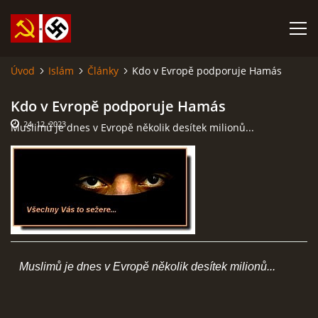
Úvod
Islám
Články
Kdo v Evropě podporuje Hamás
SABATINA JAMES O ISLÁMU A DALŠÍ DŮLEŽITÉ TEXTY
Kdo v Evropě podporuje Hamás
24. 12. 2023
Muslimů je dnes v Evropě několik desítek milionů...
ISLÁM
ANARCHISMUS A NEOMARXISMUS
KOMUNISMUS
NACIONÁLNÍ SOCIALISMUS
Muslimů je dnes v Evropě několik desítek milionů...
PROPAGAČNÍ MATERIÁLY A DALŠÍ