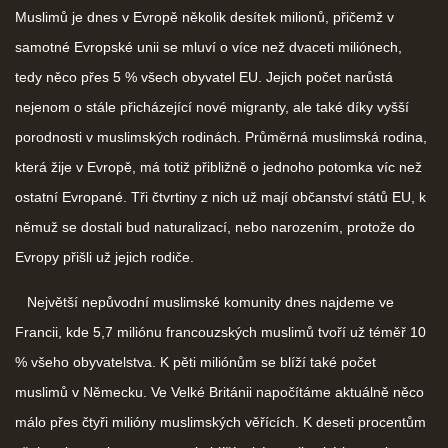
Muslimů je dnes v Evropě několik desítek milionů, přičemž v
samotné Evropské unii se mluví o více než dvaceti miliónech,
tedy něco přes 5 % všech obyvatel EU. Jejich počet narůstá
nejenom o stále přicházející nové migranty, ale také díky vyšší
porodnosti v muslimských rodinách. Průměrná muslimská rodina,
která žije v Evropě, má totiž přibližně o jednoho potomka víc než
ostatní Evropané. Tři čtvrtiny z nich už mají občanství států EU, k
němuž se dostali bud naturalizací, nebo narozením, protože do
Evropy přišli už jejich rodiče.
Největší nepůvodní muslimské komunity dnes najdeme ve
Francii, kde 5,7 miliónu francouzských muslimů tvoří už téměř 10
% všeho obyvatelstva. K pěti miliónům se blíží také počet
muslimů v Německu. Ve Velké Británii napočítáme aktuálně něco
málo přes čtyři milióny muslimských věřících. K deseti procentům