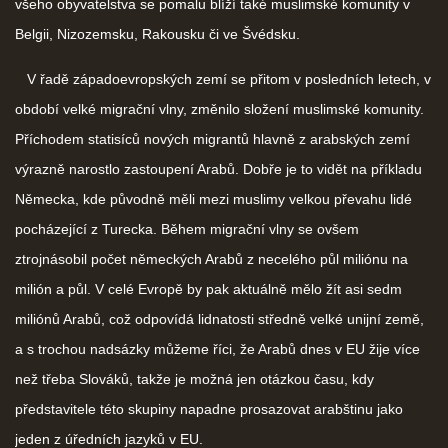
všeho obyvatelstva se pomalu blíží také muslimské komunity v
Belgii, Nizozemsku, Rakousku či ve Švédsku.
V řadě západoevropských zemí se přitom v posledních letech, v
období velké migrační vlny, změnilo složení muslimské komunity.
Příchodem statisíců nových migrantů hlavně z arabských zemí
výrazně narostlo zastoupení Arabů. Dobře je to vidět na příkladu
Německa, kde původně měli mezi muslimy velkou převahu lidé
pocházející z Turecka. Během migrační vlny se ovšem
ztrojnásobil počet německých Arabů z necelého půl miliónu na
milión a půl. V celé Evropě by pak aktuálně mělo žít asi sedm
miliónů Arabů, což odpovídá lidnatosti středně velké unijní země,
a s trochou nadsázky můžeme říci, že Arabů dnes v EU žije více
než třeba Slováků, takže je možná jen otázkou času, kdy
představitele této skupiny napadne prosazovat arabštinu jako
jeden z úředních jazyků v EU.