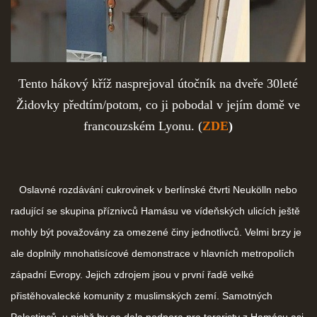
Tento hákový kříž nasprejoval útočník na dveře 30leté
Židovky předtím/potom, co ji pobodal v jejím domě ve
francouzském Lyonu. (
ZDE
)
Oslavné rozdávání cukrovinek v berlínské čtvrti Neukölln nebo
radující se skupina příznivců Hamásu ve vídeňských ulicích ještě
mohly být považovány za omezené činy jednotlivců. Velmi brzy je
ale doplnily mnohatisícové demonstrace v hlavních metropolích
západní Evropy. Jejich zdrojem jsou v první řadě velké
přistěhovalecké komunity z muslimských zemí. Samotných