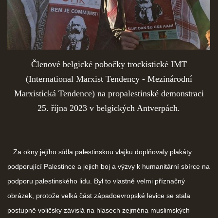
Členové belgické pobočky trockistické IMT
(International Marxist Tendency - Mezinárodní
Marxistická Tendence) na propalestinské demonstraci
25. října 2023 v belgických Antverpách.
Za okny jejího sídla palestinskou vlajku doplňovaly plakáty
podporující Palestince a jejich boj a výzvy k humanitární sbírce na
podporu palestinského lidu. Byl to vlastně velmi příznačný
obrázek, protože velká část západoevropské levice se stala
postupně voličsky závislá na hlasech zejména muslimských