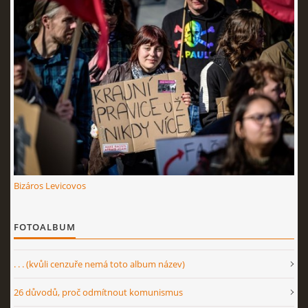
Bizáros Levicovos
FOTOALBUM
. . . (kvůli cenzuře nemá toto album název)
26 důvodů, proč odmítnout komunismus