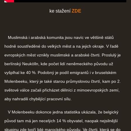
ke stažení
ZDE
Muslimská i arabská komunita jsou navíc ve většině států
hodně soustředěné do velkých měst a na jejich okraje. V řadě
evropských měst vznikly muslimské a arabské čtvrti. Proslulý je
berlínský Neukölln, kde počet lidí neněmeckého původu už
vyšplhal ke 40 %. Podobný je podíl emigrantů i v bruselském
Molenbeeku, který je také starou průmyslovou čtvrtí, kam po 2.
světové válce začali přicházet dělníci z mimoevropských zemí,
aby nahradili chybějící pracovní sílu.
V Molenbeeku dokonce jedna statistika ukázala, že belgický
původ tam má jen necelých 14 % obyvatel, naopak nejsilnější
skupinu zde tvoří lidé marockého původu. Ve čtvrti, která se do