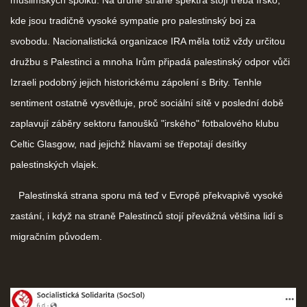
kde jsou tradičně vysoké sympatie pro palestinský boj za
svobodu. Nacionalistická organizace IRA měla totiž vždy určitou
družbu s Palestinci a mnoha Irům připadá palestinský odpor vůči
Izraeli podobný jejich historickému zápolení s Brity. Tenhle
sentiment ostatně vysvětluje, proč sociální sítě v poslední době
zaplavují záběry sektoru fanoušků "irského" fotbalového klubu
Celtic Glasgow, nad jejichž hlavami se třepotají desítky
palestinských vlajek.
Palestinská strana sporu má teď v Evropě překvapivě vysoké
zastání, i když na straně Palestinců stojí převážná většina lidí s
migračním původem.