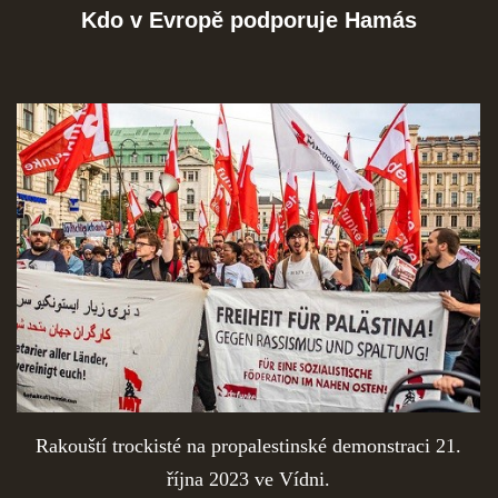
Kdo v Evropě podporuje Hamás
SOCIÁLNÍ SÍTĚ
© 2026 eStránky.cz
|
RSS
Rakouští trockisté na propalestinské demonstraci 21.
října 2023 ve Vídni.