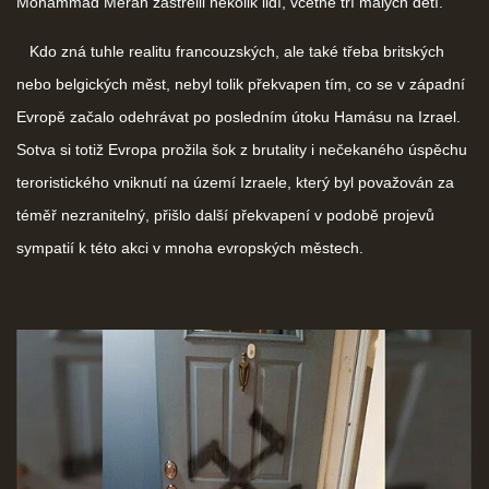
Mohammad Merah zastřelil několik lidí, včetně tří malých dětí.
Kdo zná tuhle realitu francouzských, ale také třeba britských
nebo belgických měst, nebyl tolik překvapen tím, co se v západní
Evropě začalo odehrávat po posledním útoku Hamásu na Izrael.
Sotva si totiž Evropa prožila šok z brutality i nečekaného úspěchu
teroristického vniknutí na území Izraele, který byl považován za
téměř nezranitelný, přišlo další překvapení v podobě projevů
sympatií k této akci v mnoha evropských městech.