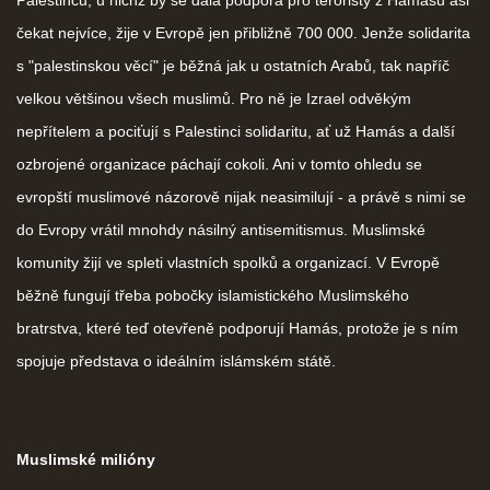
Palestinců, u nichž by se dala podpora pro teroristy z Hamásu asi
čekat nejvíce, žije v Evropě jen přibližně 700 000. Jenže solidarita
s "palestinskou věcí" je běžná jak u ostatních Arabů, tak napříč
velkou většinou všech muslimů. Pro ně je Izrael odvěkým
nepřítelem a pociťují s Palestinci solidaritu, ať už Hamás a další
ozbrojené organizace páchají cokoli. Ani v tomto ohledu se
evropští muslimové názorově nijak neasimilují - a právě s nimi se
do Evropy vrátil mnohdy násilný antisemitismus. Muslimské
komunity žijí ve spleti vlastních spolků a organizací. V Evropě
běžně fungují třeba pobočky islamistického Muslimského
bratrstva, které teď otevřeně podporují Hamás, protože je s ním
spojuje představa o ideálním islámském státě.
Muslimské milióny