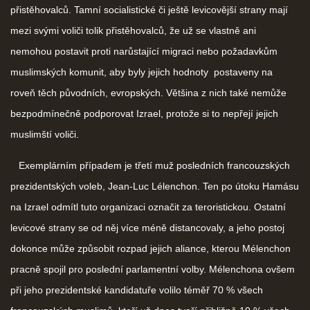
přistěhovalců. Tamní socialistické či ještě levicovější strany mají
mezi svými voliči tolik přistěhovalců, že už se vlastně ani
nemohou postavit proti narůstající migraci nebo požadavkům
muslimských komunit, aby byly jejich hodnoty postaveny na
roveň těch původních, evropských. Většina z nich také nemůže
bezpodmínečně podporovat Izrael, protože si to nepřejí jejich
muslimští voliči.
Exemplárním případem je třetí muž posledních francouzských
prezidentských voleb, Jean-Luc Lélenchon. Ten po útoku Hamásu
na Izrael odmítl tuto organizaci označit za teroristickou. Ostatní
levicové strany se od něj více méně distancovaly, a jeho postoj
dokonce může způsobit rozpad jejich aliance, kterou Mélenchon
pracně spojil pro poslední parlamentní volby. Mélenchona ovšem
při jeho prezidentské kandidatuře volilo téměř 70 % všech