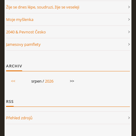
Žije se dnes lépe, soudruzi, žije se veseleji
Moje myšlenka
2040 & Pevnost Česko
Jamesovy pamflety
ARCHIV
<<
srpen /
2026
>>
RSS
Přehled zdrojů