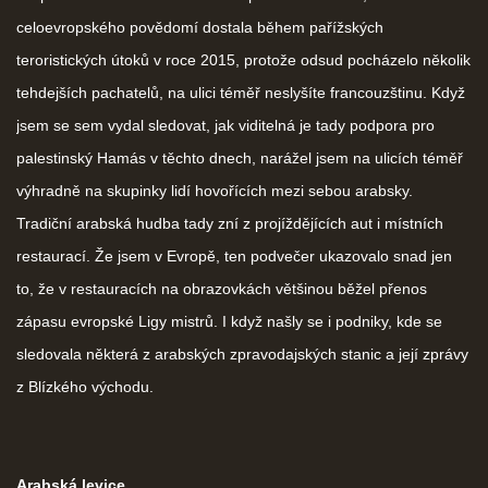
celoevropského povědomí dostala během pařížských
teroristických útoků v roce 2015, protože odsud pocházelo několik
tehdejších pachatelů, na ulici téměř neslyšíte francouzštinu. Když
jsem se sem vydal sledovat, jak viditelná je tady podpora pro
palestinský Hamás v těchto dnech, narážel jsem na ulicích téměř
výhradně na skupinky lidí hovořících mezi sebou arabsky.
Tradiční arabská hudba tady zní z projíždějících aut i místních
restaurací. Že jsem v Evropě, ten podvečer ukazovalo snad jen
to, že v restauracích na obrazovkách většinou běžel přenos
zápasu evropské Ligy mistrů. I když našly se i podniky, kde se
sledovala některá z arabských zpravodajských stanic a její zprávy
z Blízkého východu.
Arabská levice