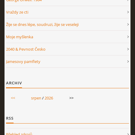
Vraždy ze cti
Žije se dnes lépe, soudruzi, žije se veseleji
Moje myšlenka
2040 & Pevnost Česko
Jamesovy pamflety
ARCHIV
<<
srpen
/
2026
>>
RSS
Přehled zdrojů