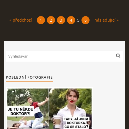
« předchozí
1
2
3
4
5
6
následující »
POSLEDNÍ FOTOGRAFIE