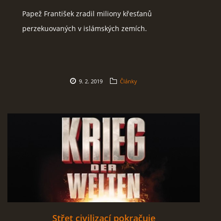
Papež František zradil miliony křesťanů
SOCIÁLNÍ SÍTĚ
perzekuovaných v islámských zemích.
© 2026 eStránky.cz
|
RSS
9. 2. 2019
Články
Střet civilizací pokračuje