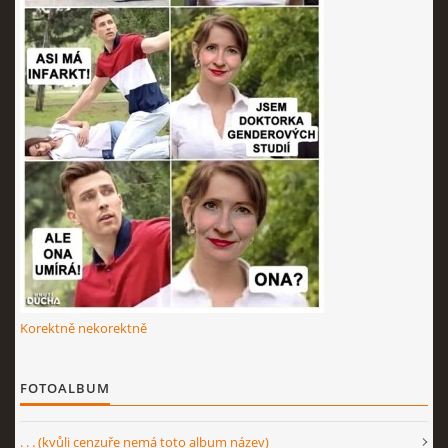
Korektně nekorektně
FOTOALBUM
. . . (kvůli cenzuře nemá toto album název)