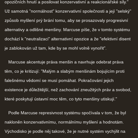
opozičních hnutí a posilovat konzervativní a reakcionářské síly."
Už samotná "normálnost" konzervativní společnosti a její "selský"
způsob myšlení prý brání tomu, aby se prosazovaly progresivní
alternativy a odlišné menšiny. Marcuse píše, že v tomto systému
dochází k "neutralizaci" alternativní opozice a že "efektivní disent
je zablokován už tam, kde by se mohl volně vynořit".
Marcuse akcentuje práva menšin a navrhuje odebrat práva
těm, co je kritizují: "Malým a slabým menšinám bojujícím proti
falešnému vědomí se musí pomáhat. Pokračování jejich
existence je důležitější, než zachování zneužitých práv a svobod,
které poskytují ústavní moc těm, co tyto menšiny utiskují."
Podle Marcuse represivnost systému spočívala v tom, že byl
nakloněn konzervativnímu, normálnímu myšlení a hodnotám.
Východisko je podle něj takové, že je nutné systém vychýlit na