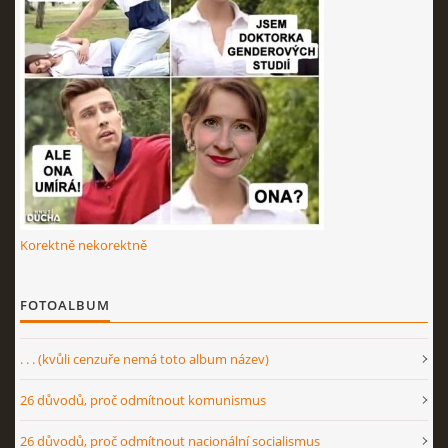
Korektně nekorektně
FOTOALBUM
. . . (kvůli cenzuře nemá toto album název)
26 důvodů, proč odmítnout komunismus
26 důvodů, proč odmítnout nacionální socialismus