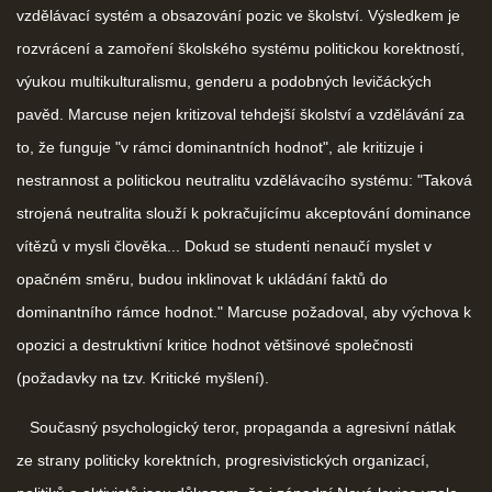
vzdělávací systém a obsazování pozic ve školství. Výsledkem je
rozvrácení a zamoření školského systému politickou korektností,
výukou multikulturalismu, genderu a podobných levičáckých
pavěd. Marcuse nejen kritizoval tehdejší školství a vzdělávání za
to, že funguje "v rámci dominantních hodnot", ale kritizuje i
nestrannost a politickou neutralitu vzdělávacího systému: "Taková
strojená neutralita slouží k pokračujícímu akceptování dominance
vítězů v mysli člověka... Dokud se studenti nenaučí myslet v
opačném směru, budou inklinovat k ukládání faktů do
dominantního rámce hodnot." Marcuse požadoval, aby výchova k
opozici a destruktivní kritice hodnot většinové společnosti
(požadavky na tzv. Kritické myšlení).
Současný psychologický teror, propaganda a agresivní nátlak
ze strany politicky korektních, progresivistických organizací,