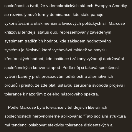
společnosti a tvrdí, že v demokratických státech Evropy a Ameriky
se rozvinuly nové formy dominance, kde stále panuje
vykořisťování a útisk menšin a levicových politických sil. Marcuse
kritizoval tehdejší status quo, reprezentovaný zavedeným
systémem tradičních hodnot, kde základem hodnotového
systému je školství, které vychovává mládež ve smyslu
křesťanských hodnot, kde instituce i zákony vyžadují dodržování
společenských konvenci apod. Podle něj si taková společnost
vytváří bariéry proti prosazování odlišností a alternativních
proudů i přesto, že zde platí ústavou zaručená svoboda projevu i
tolerance k názorům z celého názorového spektra.
Podle Marcuse byla tolerance v tehdejších liberálních
společnostech nerovnoměrně aplikována: "Tato sociální struktura
má tendenci oslabovat efektivitu tolerance disidentských a