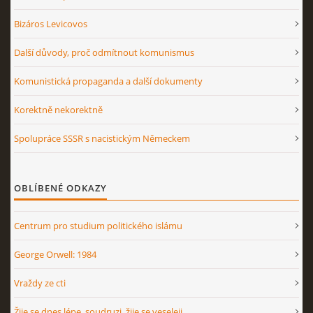
Bizáros Levicovos
Další důvody, proč odmítnout komunismus
Komunistická propaganda a další dokumenty
Korektně nekorektně
Spolupráce SSSR s nacistickým Německem
OBLÍBENÉ ODKAZY
Centrum pro studium politického islámu
George Orwell: 1984
Vraždy ze cti
Žije se dnes lépe, soudruzi, žije se veseleji