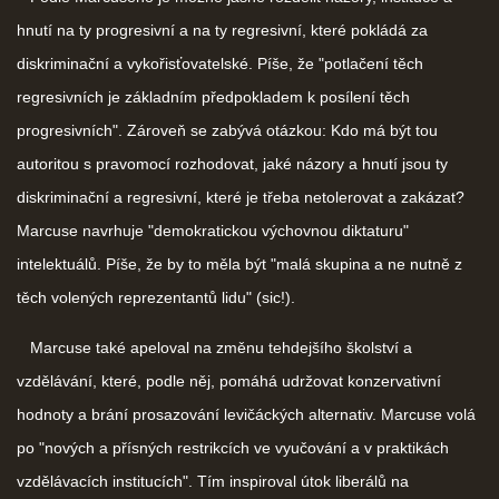
hnutí na ty progresivní a na ty regresivní, které pokládá za
diskriminační a vykořisťovatelské. Píše, že "potlačení těch
regresivních je základním předpokladem k posílení těch
progresivních". Zároveň se zabývá otázkou: Kdo má být tou
autoritou s pravomocí rozhodovat, jaké názory a hnutí jsou ty
diskriminační a regresivní, které je třeba netolerovat a zakázat?
Marcuse navrhuje "demokratickou výchovnou diktaturu"
intelektuálů. Píše, že by to měla být "malá skupina a ne nutně z
těch volených reprezentantů lidu" (sic!).
Marcuse také apeloval na změnu tehdejšího školství a
vzdělávání, které, podle něj, pomáhá udržovat konzervativní
hodnoty a brání prosazování levičáckých alternativ. Marcuse volá
po "nových a přísných restrikcích ve vyučování a v praktikách
vzdělávacích institucích". Tím inspiroval útok liberálů na