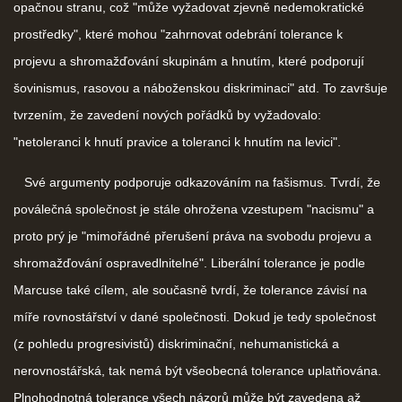
opačnou stranu, což "může vyžadovat zjevně nedemokratické
prostředky", které mohou "zahrnovat odebrání tolerance k
projevu a shromažďování skupinám a hnutím, které podporují
šovinismus, rasovou a náboženskou diskriminaci" atd. To završuje
tvrzením, že zavedení nových pořádků by vyžadovalo:
"netoleranci k hnutí pravice a toleranci k hnutím na levici".
Své argumenty podporuje odkazováním na fašismus. Tvrdí, že
poválečná společnost je stále ohrožena vzestupem "nacismu" a
proto prý je "mimořádné přerušení práva na svobodu projevu a
shromažďování ospravedlnitelné". Liberální tolerance je podle
Marcuse také cílem, ale současně tvrdí, že tolerance závisí na
míře rovnostářství v dané společnosti. Dokud je tedy společnost
(z pohledu progresivistů) diskriminační, nehumanistická a
nerovnostářská, tak nemá být všeobecná tolerance uplatňována.
Plnohodnotná tolerance všech názorů může být zavedena až