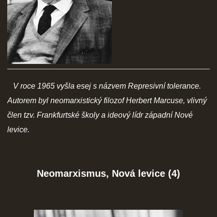
SOCIÁLNÍ SÍTĚ
© 2026 eStránky.cz
|
RSS
V roce 1965 vyšla esej s názvem Represivní tolerance.
Autorem byl neomarxistický filozof Herbert Marcuse, vlivný
člen tzv. Frankfurtské školy a ideový lídr západní Nové
levice.
Neomarxismus, Nová levice (4)