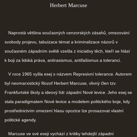
Herbert Marcuse
Naprostá většina současných cenzorských zásahů, omezování
svobody projevu, tabuizace témat a kriminalizace názorů v
současném západním světě vzešla z iniciativy těch, kteří se hlásí
k boji za lidská práva, antirasismus, antifašismus a toleranci.
V roce 1965 vyšla esej s názvem Represivní tolerance. Autorem
byl neomarxistický filozof Herbert Marcuse, vlivný člen tzv.
Frankfurtské školy a ideový lídr západní Nové levice. Jeho esej se
stala paradigmatem Nové levice a modelem politického boje, kdy
prostřednictvím omezení hlasu opozice lze prosazovat vlastní
politické agendy.
Marcuse ve své eseji vychází z kritiky tehdejší západní