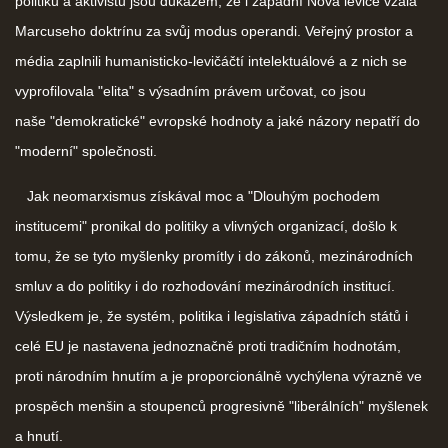
politiků a aktivistů jsou důkazem, že i západní Nová levice vzala
Marcuseho doktrínu za svůj modus operandi. Veřejný prostor a
média zaplnili humanisticko-levičáčtí intelektuálové a z nich se
vyprofilovala "elita" s výsadním právem určovat, co jsou
naše "demokratické" evropské hodnoty a jaké názory nepatří do
"moderní" společnosti.
Jak neomarxismus získával moc a "Dlouhým pochodem
institucemi" pronikal do politiky a vlivných organizací, došlo k
tomu, že se tyto myšlenky promítly i do zákonů, mezinárodních
smluv a do politiky i do rozhodování mezinárodních institucí.
Výsledkem je, že systém, politika i legislativa západních států i
celé EU je nastavena jednoznačně proti tradičním hodnotám,
proti národním hnutím a je proporcionálně vychýlena výrazně ve
prospěch menšin a stoupenců progresivně "liberálních" myšlenek
a hnutí.