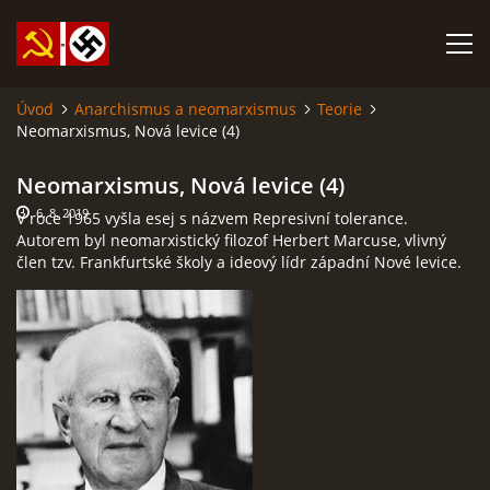
Úvod
Anarchismus a neomarxismus
Teorie
Neomarxismus, Nová levice (4)
SABATINA JAMES O ISLÁMU A DALŠÍ DŮLEŽITÉ TEXTY
Neomarxismus, Nová levice (4)
ISLÁM
6. 8. 2019
V roce 1965 vyšla esej s názvem Represivní tolerance.
Autorem byl neomarxistický filozof Herbert Marcuse, vlivný
člen tzv. Frankfurtské školy a ideový lídr západní Nové levice.
ANARCHISMUS A NEOMARXISMUS
KOMUNISMUS
NACIONÁLNÍ SOCIALISMUS
PROPAGAČNÍ MATERIÁLY A DALŠÍ