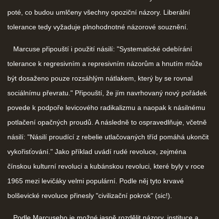
poté, co budou umlčeny všechny opoziční názory. Liberální
tolerance tedy vyžaduje plnohodnotné názorové souznění.
Marcuse připouští i použití násilí: "Systematické odebírání
tolerance k regresivním a represivním názorům a hnutím může
být dosaženo pouze rozsáhlým nátlakem, který by se rovnal
sociálnímu převratu." Připouští, že jím navrhovaný nový pořádek
povede k podpoře levicového radikalizmu a naopak k násilnému
potlačení opačných proudů. A následně to ospravedlňuje, včetně
násilí: "Násilí proudící z rebelie utlačovaných tříd pomáhá ukončit
vykořisťování." Jako příklad uvádí rudé revoluce, zejména
čínskou kulturní revoluci a kubánskou revoluci, které byly v roce
1965 mezi levičáky velmi populární. Podle něj tyto krvavé
bolševické revoluce přinesly "civilizační pokrok" (sic!).
Podle Marcuseho je možné jasně rozdělit názory, instituce a