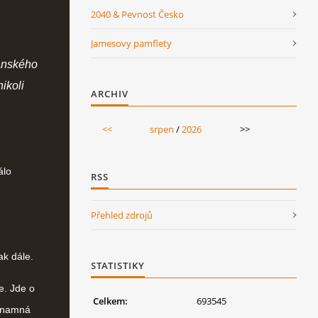
2040 & Pevnost Česko
Jamesovy pamflety
čanského
ikoli
ARCHIV
<<
srpen
/
2026
>>
álo
RSS
Přehled zdrojů
ak dále.
STATISTIKY
e. Jde o
Celkem:
693545
ýznamná