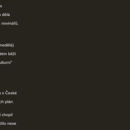
 s
o dělá
 novinářů,
 nedělá)
stém běží
lturní"
u v České
ch plán.
 chopil
dílo nese