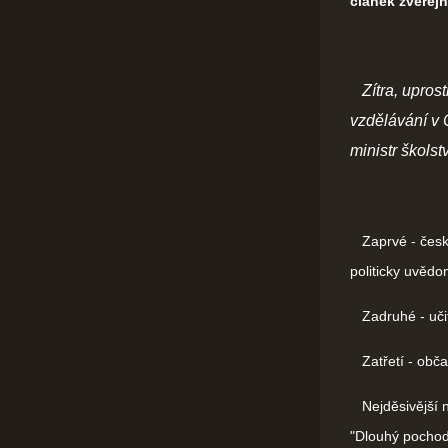
článek zveřejn
Zítra, upro
vzdělávání v 
ministr školstv
Zaprvé - české 
politicky uvědo
Zadruhé - učit 
Zatřetí - obča
Nejděsivější n
"Dlouhý pochod 