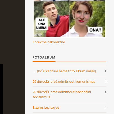
Korektně nekorektně
FOTOALBUM
. . . (kvůli cenzuře nemá toto album název)
26 důvodů, proč odmítnout komunismus
26 důvodů, proč odmítnout nacionální
socialismus
Bizáros Levicovos