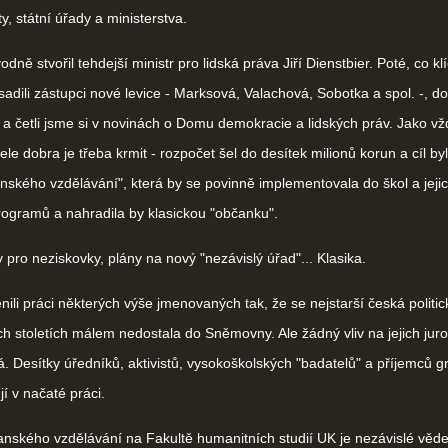
y, státní úřady a ministerstva.
ě stvořil tehdejší ministr pro lidská práva Jiří Dienstbier. Poté, co kl
sadili zástupci nové levice - Marksová, Valachová, Sobotka a spol. -, do
 a četli jsme si v novinách o Domu demokracie a lidských práv. Jako vž
le dobra je třeba krmit - rozpočet šel do desítek milionů korun a cíl byl 
ského vzdělávání", která by se povinně implementovala do škol a jeji
rogramů a nahradila by klasickou "občanku".
ro neziskovky, plány na nový "nezávislý úřad"... Klasika.
nili práci některých výše jmenovaných tak, že se nejstarší česká politic
ech stoletích málem nedostala do Sněmovny. Ale žádný vliv na jejich jur
 Desítky úředníků, aktivistů, vysokoškolských "badatelů" a příjemců g
jí v načaté práci.
kého vzdělávání na Fakultě humanitních studií UK je nezávislé věd