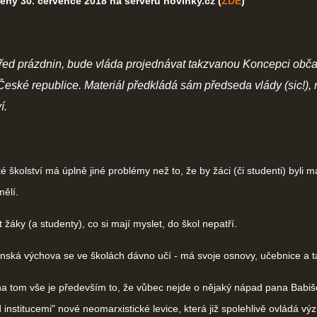
ěný 30. července 2018 na serveru novinky.cz (
ZDE
)
střed prázdnin, bude vláda projednávat takzvanou Koncepci ob
České republice. Materiál předkládá sám předseda vlády (sic!), n
í.
školství má úplně jiné problémy než to, že by žáci (či studenti) byli m
mělí.
žáky (a studenty), co si mají myslet, do škol nepatří.
nská výchova se ve školách dávno učí - má svoje osnovy, učebnice a t
a tom vše je především to, že vůbec nejde o nějaký nápad pana Babiš
institucemi" nové neomarxistické levice, která již spolehlivě ovládá v