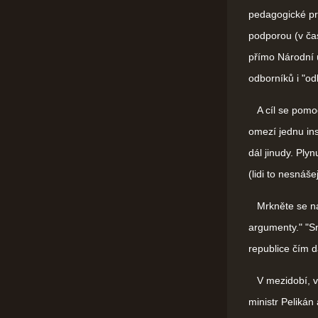
pedagogické pr
podporou (v čas
přímo Národní 
odborníků i "od
A cíl se pomocí
omezí jednu ins
dál jinudy. Plyn
(lidi to nesnášej
Mrkněte se na s
argumenty." "S
republice čím d
V mezidobí, v B
ministr Pelikán