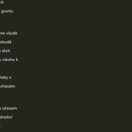
ch
 gruntu
 ne všude
svobodě
e těch
o nikoho k
taky s
nechávám
é s účesem
 dnešní
.