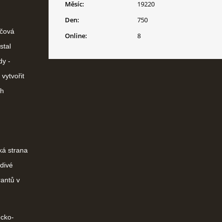
Měsíc:
19220
Den:
750
íčová
Online:
8
stal
dy -
vytvořit
ch
ká strana
odivé
rantů v
ecko-