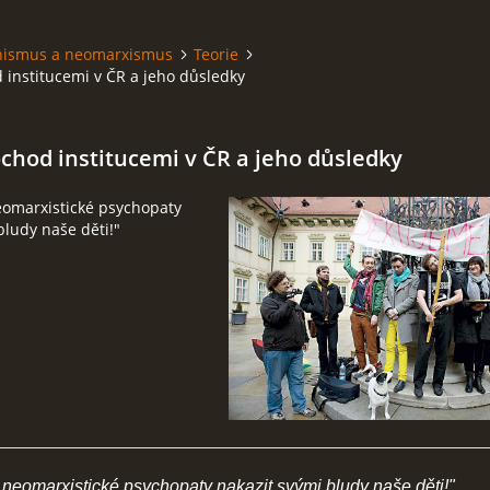
hismus a neomarxismus
Teorie
institucemi v ČR a jeho důsledky
chod institucemi v ČR a jeho důsledky
omarxistické psychopaty
bludy naše děti!"
omarxistické psychopaty nakazit svými bludy naše děti!"