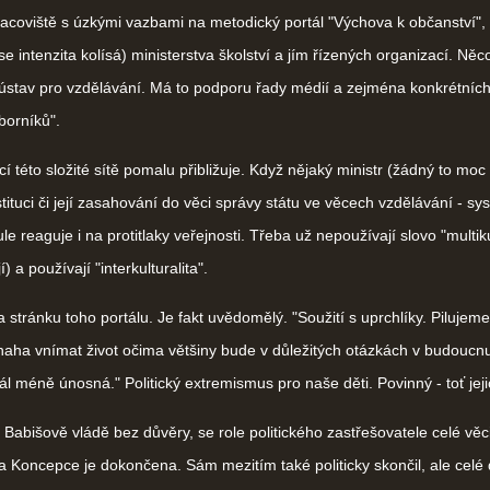
acoviště s úzkými vazbami na metodický portál "Výchova k občanství",
e intenzita kolísá) ministerstva školství a jím řízených organizací. Něc
ústav pro vzdělávání. Má to podporu řady médií a zejména konkrétních
borníků".
 této složité sítě pomalu přibližuje. Když nějaký ministr (žádný to moc
tituci či její zasahování do věci správy státu ve věcech vzdělávání - sy
ule reaguje i na protitlaky veřejnosti. Třeba už nepoužívají slovo "multiku
í) a používají "interkulturalita".
tránku toho portálu. Je fakt uvědomělý. "Soužití s uprchlíky. Pilujeme
naha vnímat život očima většiny bude v důležitých otázkách v budoucn
ál méně únosná." Politický extremismus pro naše děti. Povinný - toť jeji
abišově vládě bez důvěry, se role politického zastřešovatele celé věci
 a Koncepce je dokončena. Sám mezitím také politicky skončil, ale celé 