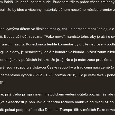
ám Babiš. Je jasné, co tam bude. Bude tam tříletá práce všech zmíněný
ybuji, že by ideu a všechny materiály během necelého měsíce premiér z
 vymývat dětem ve školách mozky, což už beztoho mnozí dělají, ale
ně. Budou učit děti rozeznat "Fake news", namísto toho, aby je učili o 
ci jiných názorů. Koneckonců tenhle komentář by určitě neprošel - podl
luje s daty, je nenávistný, dělá z komára velblouda - vždyť zatím nikd
nutí (jako v počátcích inkluze, že jo...). No a já mám zase problém s
ré jsou v rozporu s Ústavou České republiky a tradicemi naší země (a 
rlamentního výboru - VEZ - z 28. března 2018). Co je větší fake - po
ářů.
é, jistě třeba při správném metodickém vedení učitelů poznají, že lid
ve skutečnosti je pan Jakl autentická rocková mánička od mládí až do
ášť pokud podporují politiku Donalda Trumpa, šíří v médiích Fake news