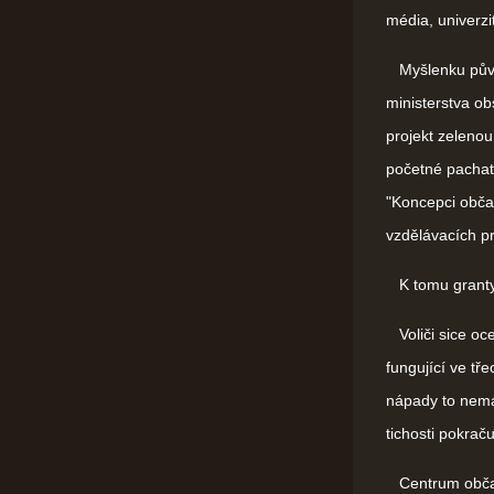
média, univerzit
Myšlenku původn
ministerstva ob
projekt zelenou
početné pachate
"Koncepci občan
vzdělávacích p
K tomu granty p
Voliči sice oce
fungující ve tř
nápady to nemá.
tichosti pokraču
Centrum občans