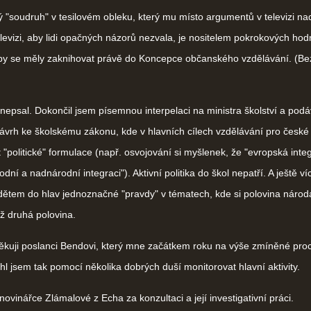
 "soudruh" v tesilovém obleku, který mu místo argumentů v televizi na
elevizi, aby lidi opačných názorů nezvala, je nositelem pokrokových hod
by se měly zaknihovat právě do Koncepce občanského vzdělávání. (B
psal. Dokončil jsem písemnou interpelaci na ministra školství a pod
vrh ke školskému zákonu, kde v hlavních cílech vzdělávání pro české 
 "politické" formulace (např. osvojování si myšlenek, že "evropská inte
dní a nadnárodní integraci"). Aktivní politika do škol nepatří. A ještě v
dětem do hlav jednoznačné "pravdy" v tématech, kde si polovina národ
ž druhá polovina.
kuji poslanci Bendovi, který mne začátkem roku na výše zmíněné pro
hl jsem tak pomocí několika dobrých duší monitorovat hlavní aktivity.
ovinářce Zlámalové z Echa za konzultaci a její investigativní práci.