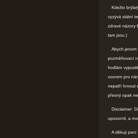
Kdežto brýlatý
vyzývá státní t
zdravé názory 
tam jsou.)
Abych jenom ne
pozměňovací ná
hodlám vypustit
vzorem pro náro
nepatří hrnout 
přesný opak ne
Disclaimer: Dě
upozornil, a mo
A děkuji paní n