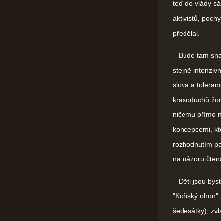
teď do vlády s
aktivistů, poch
předělal.
Bude tam snaha
stejně intenziv
slova a toleran
krasoduchů žong
ničemu přímo ne
koncepcemi, kte
rozhodnutím pa
na názoru čten
Děti jsou bystr
"Koňský ohon" (
šedesátky), zvl