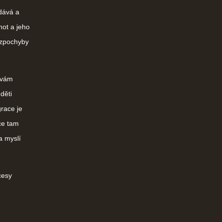
dává a
not a jeho
ezpochyby
ávám
děti
grace je
íce tam
a myslí
cesy