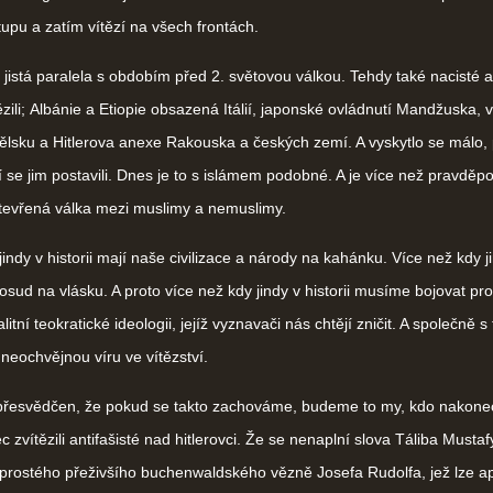
tupu a zatím vítězí na všech frontách.
istá paralela s obdobím před 2. světovou válkou. Tehdy také nacisté a
ítězili; Albánie a Etiopie obsazená Itálií, japonské ovládnutí Mandžuska, v
ělsku a Hitlerova anexe Rakouska a českých zemí. A vyskytlo se málo, p
í se jim postavili.
Dnes je to s islámem podobné. A je více než pravdě
tevřená válka mezi muslimy a nemuslimy.
ndy v historii mají naše civilizace a národy na kahánku. Více než kdy j
š osud na vlásku. A proto více než kdy jindy v historii musíme bojovat pro
litní teokratické ideologii, jejíž vyznavači nás chtějí zničit. A společně s 
eochvějnou víru ve vítězství.
svědčen, že pokud se takto zachováme, budeme to my, kdo nakonec 
 zvítězili antifašisté nad hitlerovci. Že se nenaplní slova Táliba Mustafy
 prostého přeživšího buchenwaldského vězně Josefa Rudolfa, jež lze ap