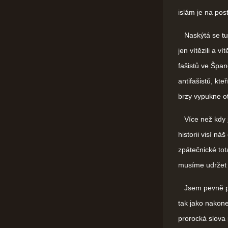
islám je na pos
Naskýtá se tu j
jen vítězili a v
fašistů ve Špan
antifašistů, kteř
brzy vypukne o
Více než kdy ji
historii visí ná
zpátečnické tota
musíme udržet n
Jsem pevně pře
tak jako nakonec
prorocká slova