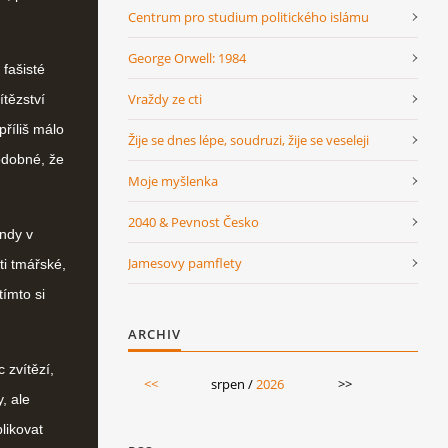
Centrum pro studium politického islámu
George Orwell: 1984
 fašisté
Vraždy ze cti
ítězství
říliš málo
Žije se dnes lépe, soudruzi, žije se veseleji
podobné
, že
Moje myšlenka
2040 & Pevnost Česko
indy v
Jamesovy pamflety
ti tmářské,
tímto si
ARCHIV
zvítězí,
<<
srpen /
2026
>>
, ale
likovat