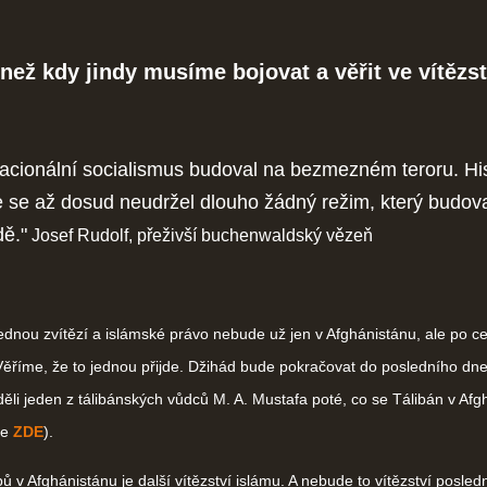
než kdy jindy musíme bojovat a věřit ve vítězst
acionální socialismus budoval na bezmezném teroru. His
e se až dosud neudržel dlouho žádný režim, který budov
dě."
Josef Rudolf, přeživší buchenwaldský vězeň
dnou zvítězí a islámské právo nebude už jen v Afghánistánu, ale po c
říme, že to jednou přijde. Džihád bude pokračovat do posledního dne.
eděli jeden z tálibánských vůdců M. A. Mustafa poté, co se Tálibán v Af
ce
ZDE
).
ů v Afghánistánu je další vítězství islámu. A nebude to vítězství posled