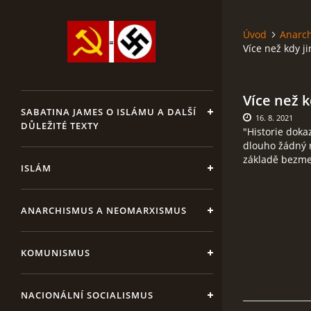
Úvod
Anarc
Více než kdy j
Více než k
SABATINA JAMES O ISLÁMU A DALŠÍ
16. 8. 2021
DŮLEŽITÉ TEXTY
"Historie doka
dlouho žádný r
základě bezme
ISLÁM
ANARCHISMUS A NEOMARXISMUS
KOMUNISMUS
NACIONÁLNÍ SOCIALISMUS