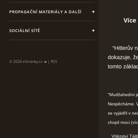
PROPAGAČNÍ MATERIÁLY A DALŠÍ
Více 
SOCIÁLNÍ SÍTĚ
"Hitlerův n
dokazuje, ž
© 2026 eStránky.cz
|
RSS
tomto zákla
"Mudžahedíni je
Nespěcháme. Vě
se vyjádřil v n
chopil moci (ví
Vítězství Tálib