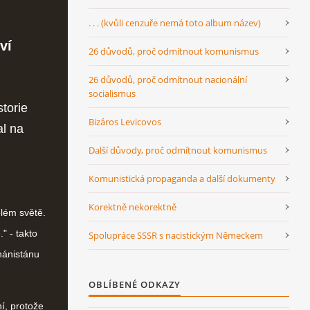
. . . (kvůli cenzuře nemá toto album název)
ví
26 důvodů, proč odmítnout komunismus
26 důvodů, proč odmítnout nacionální
socialismus
torie
Bizáros Levicovos
al na
Další důvody, proč odmítnout komunismus
Komunistická propaganda a další dokumenty
Korektně nekorektně
elém světě.
" - takto
Spolupráce SSSR s nacistickým Německem
ghánistánu
OBLÍBENÉ ODKAZY
ní, protože