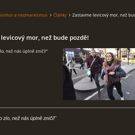
hismus a neomarxismus
Články
Zastavme levicový mor, než bu
levicový mor, než bude pozdě!
lo, než nás úplně zničí!"
zlo, než nás úplně zničí!"