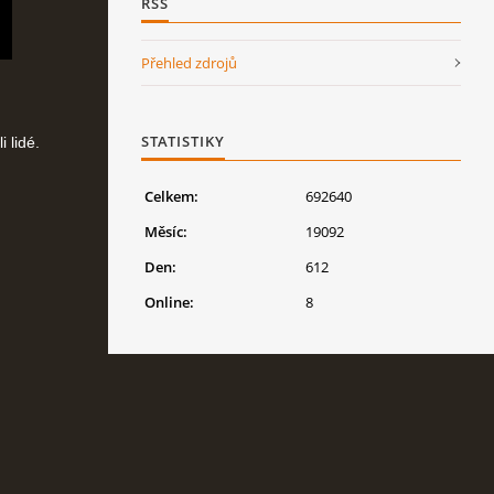
RSS
Přehled zdrojů
STATISTIKY
i lidé.
Celkem:
692640
Měsíc:
19092
Den:
612
Online:
8