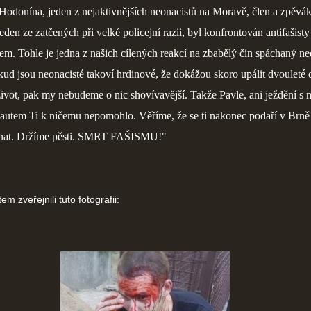
Hodonína, jeden z nejaktivnějších neonacistů na Moravě, člen a zpěvá
eden ze zatčených při velké policejní razii, byl konfrontován antifašisty
m. Tohle je jedna z našich cílených reakcí na zbabělý čin spáchaný ne
ud jsou neonacisté takoví hrdinové, že dokážou skoro upálit dvouleté d
život, pak my nebudeme o nic shovívavější. Takže Pavle, ani ježdění s
e autem Ti k ničemu nepomohlo. Věříme, že se ti nakonec podaří v Brně
hnat. Držíme pěsti. SMRT FAŠISMU!"
m zveřejnili tuto fotografii: