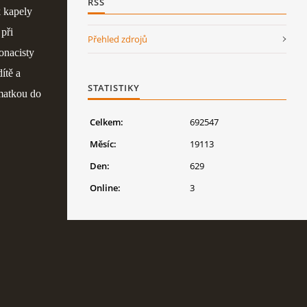
RSS
k kapely
 při
Přehled zdrojů
onacisty
ítě a
STATISTIKY
 matkou do
Celkem:
692547
Měsíc:
19113
Den:
629
Online:
3