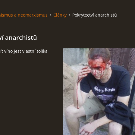
hismus a neomarxismus
Články
Pokrytectví anarchistů
ví anarchistů
t víno jest vlastní tolika