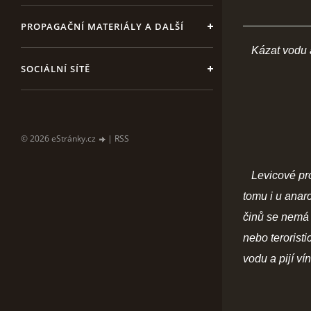
PROPAGAČNÍ MATERIÁLY A DALŠÍ
Kázat vodu a p
SOCIÁLNÍ SÍTĚ
© 2026 eStránky.cz
|
RSS
Levicové prou
tomu i u anarc
činů se nemá p
nebo teroristi
vodu a pijí vín