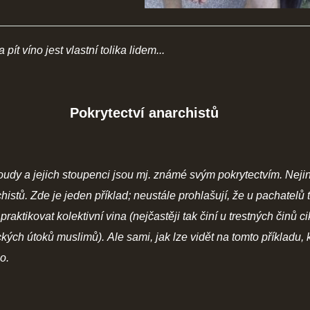
ít víno jest vlastní tolika lidem...
Pokrytectví anarchistů
dy a jejich stoupenci jsou mj. známé svým pokrytectvím. Nejin
histů. Zde je jeden příklad; neustále prohlašují, že u pachatelů 
raktikovat kolektivní vina (nejčastěji tak činí u trestných činů c
ckých útoků muslimů). Ale sami, jak lze vidět na tomto příkladu,
o.