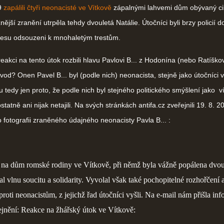
9
zapálili čtyři neonacisté ve Vítkově
zápalnými lahvemi dům obývaný c
nější zranění utrpěla tehdy dvouletá Natálie. Útočníci byli brzy policií 
esu odsouzeni k mnohaletým trestům.
akci na tento útok rozbili hlavu Pavlovi B... z Hodonína (nebo Ratíškov
od? Onen Pavel B... byl (podle nich) neonacista, stejně jako útočníci v
u tedy jen proto, že podle nich byl stejného politického smýšlení jako ví
statně ani nijak netajili. Na svých stránkách antifa.cz zveřejnili 19. 8. 2
o fotografii zraněného údajného neonacisty Pavla B... :
 na dům romské rodiny ve Vítkově, při němž byla vážně popálena dvou
al vlnu soucitu a solidarity. Vyvolal však také pochopitelné rozhořčení 
 proti neonacistům, z jejichž řad útočníci vyšli. Na e-mail nám přišla in
ejnění: Reakce na žhářský útok ve Vítkově: