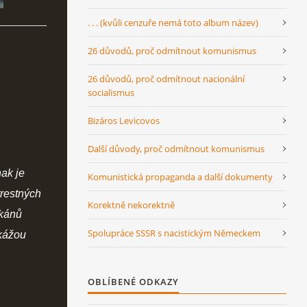
. . . (kvůli cenzuře nemá toto album název)
26 důvodů, proč odmítnout komunismus
26 důvodů, proč odmítnout nacionální
socialismus
Bizáros Levicovos
Další důvody, proč odmítnout komunismus
ak je
Komunistická propaganda a další dokumenty
trestných
Korektně nekorektně
ikánů
Spolupráce SSSR s nacistickým Německem
 kážou
OBLÍBENÉ ODKAZY