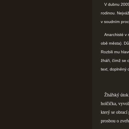
V dubnu 200
rodinou. Nejváž
v soudním proc
Anarchisté v re
obě města). Dův
Rozbili mu hlav
žháři, čímž se o
text, doplněný 
Žhářský útok
holčička, vyvol
který se obrací
prosbou o zveř