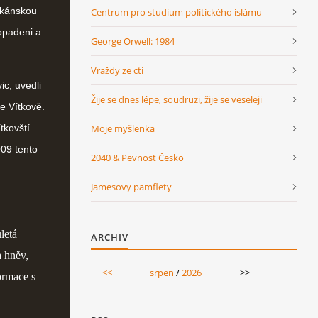
ikánskou
Centrum pro studium politického islámu
dopadeni a
George Orwell: 1984
Vraždy ze cti
ic, uvedli
Žije se dnes lépe, soudruzi, žije se veseleji
e Vítkově.
Moje myšlenka
tkovští
009 tento
2040 & Pevnost Česko
Jamesovy pamflety
letá
ARCHIV
a hněv,
<<
srpen
/
2026
>>
formace s