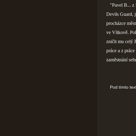
"Pavel B... z 
Devils Guard, j
procházce měste
ve Vítkově. Pok
zničit mu celý 
práce a z prác
zaměstnání se
Pod tímto texte