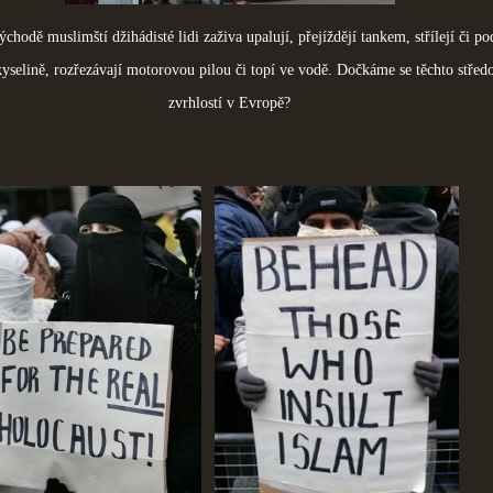
hodě muslimští džihádisté lidi zaživa upalují, přejíždějí tankem, střílejí či po
kyselině, rozřezávají motorovou pilou či topí ve vodě. Dočkáme se těchto stře
zvrhlostí v Evropě?