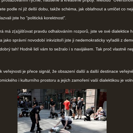
 prosazováním rychle, nadšeně a kreativně připojí. Metodu "Overtono
ete podle ní již delší dobu, takže schéma, jak oblafnout a umlčet co neje
Nazvali jste ho "politická korektnost".
á má z(a)jišťovat pravdu odhalováním rozporů, jste ve své dialektice 
a jako správní novodobí inkvizitoři jste ji nedemokraticky vyřadili z dem
 dobrý tah! Hodně lidí vám to sežralo i s navijákem. Tak proč vlastně ne
eřejnosti je přece signál, že obsazení další a další destinace veřejn
mického i kulturního prostoru a jejich zamoření vaší dialektikou je voln