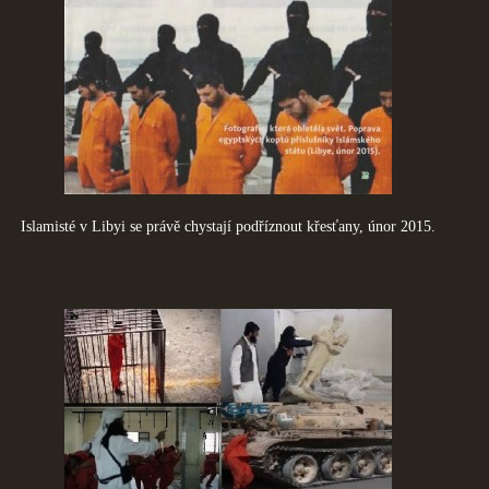
Islamisté v Libyi se právě chystají podříznout křesťany, únor 2015.