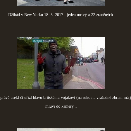
Džihád v New Yorku 18. 5. 2017 - jeden mrtvý a 22 zraněných.
rávě usekl či uřízl hlavu britskému vojákovi (na rukou a vražedné zbrani má j
mluví do kamery...