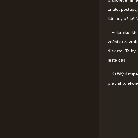
blahořečením a
znáte, postupuj
lidi tady už je! 
Polemiku, kter
začátku zavrhli 
diskuse. To byl
ještě dál!
Každý ústupek v
právního, ekono