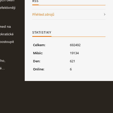
vých oken"
RSS
fektivněji
Přehled zdrojů
hned na
STATISTIKY
okratické
postoupit
Celkem:
692492
Měsíc:
19134
ého,
Den:
621
é...
Online:
6