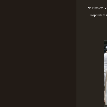
Na Blízkém Výc
rozpouští v 