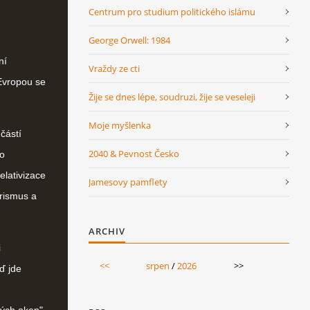
Centrum pro studium politického islámu
George Orwell: 1984
ní
Vraždy ze cti
Evropou se
Žije se dnes lépe, soudruzi, žije se veseleji
Moje myšlenka
částí
2040 & Pevnost Česko
to
elativizace
Jamesovy pamflety
orismus a
ARCHIV
i
<<
srpen
/
2026
>>
ď jde