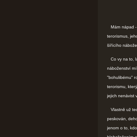
Mám nápad - ně
terorismus, je
šířícího nábožen
Co vy na to, la
náboženství mír
"bohulibému" ro
terorismu, kter
jejich nenávist
Vlastně už teď,
peskován, deho
jenom o to, kdo