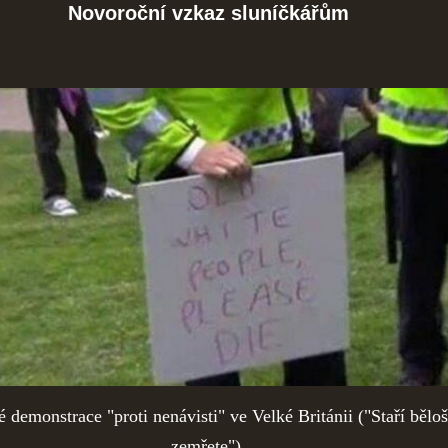
Novoroční vzkaz sluníčkářům
 demonstrace "proti nenávisti" ve Velké Británii ("Staří běloš
zemřete").