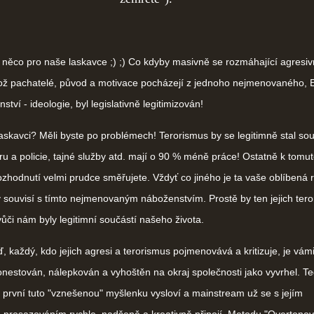
co pro naše laskavce ;) ;) Co kdyby masivně se rozmáhající agresiv
hož pachatelé, původ a motivace pocházejí z jednoho nejmenovaného, 
ství - ideologie, byl legislativně legitimizován!
skavci? Měli byste po problémech! Terorismus by se legitimně stal sou
u a policie, tajné služby atd. mají o 90 % méně práce! Ostatně k tomu
zhodnutí velmi prudce směřujete. Vždyť co jiného je ta vaše oblíbená r
ý souvisí s tímto nejmenovaným náboženstvím. Prostě by ten jejich ter
 vůči nám byly legitimní součástí našeho života.
 každý, kdo jejich agresi a terorismus pojmenovává a kritizuje, je vám
nestován, nálepkován a vyhoštěn na okraj společnosti jako vyvrhel. Te
 první tuto "vznešenou" myšlenku vysloví a mainstream už se s jejím