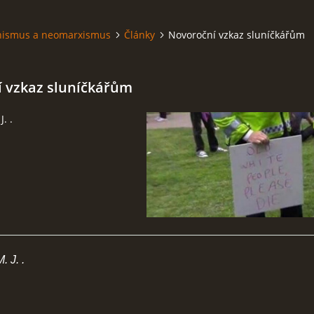
hismus a neomarxismus
Články
Novoroční vzkaz sluníčkářům
 vzkaz sluníčkářům
. .
 J. .