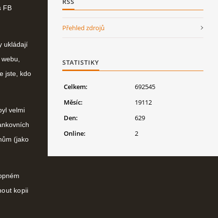
RSS
s FB
Přehled zdrojů
y ukládají
a webu,
STATISTIKY
e jste, kdo
Celkem:
692545
Měsíc:
19112
yl velmi
Den:
629
ankovních
Online:
2
nům (jako
lopném
out kopii