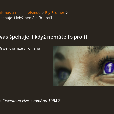
hismus a neomarxismus
Big Brother
pehuje, i když nemáte fb profil
ás špehuje, i když nemáte fb profil
Orwellova vize z románu
 Orwellova vize z románu 1984?"