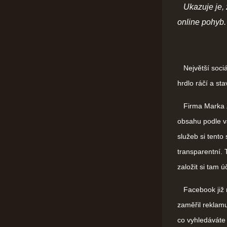
Ukazuje je, 
online pohyb.
Největší sociál
hrdlo ráčí a sta
Firma Marka Zu
obsahu podle va
služeb si tent
transparentní. T
založit si tam ú
Facebook již ny
zaměřil reklamu
co vyhledáváte v