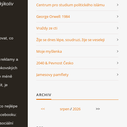
kýkoliv
Centrum pro studium politického islámu
George Orwell: 1984
Vraždy ze cti
ovat, co
Žije se dnes lépe, soudruzi, žije se veseleji
Moje myšlenka
 reklamy a
2040 & Pevnost Česko
ookovských
Jamesovy pamflety
je méně
t, je
ARCHIV
co nejlépe
<<
srpen
/
2026
>>
Facebooku:
sociální