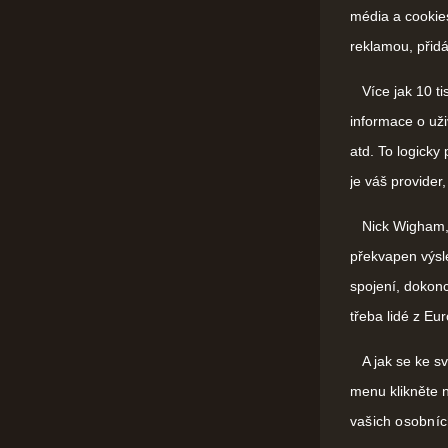
média a cookies
reklamou, přidá
Více jak 10 tis
informace o uži
atd. To logicky
je váš provider
Nick Wigham, re
překvapen výsl
spojení, dokon
třeba lidé z E
A jak se ke s
menu klikněte 
vašich osobních