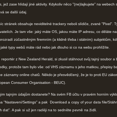
, jež zase hlídají jiné aktivity. Kdykoliv něco "(ne)lajkujete" na webech 
vá se další údaj.
íc stránek obsahuje neviditelné trackery neboli slídiče, zvané "Pixel". T
vatelích. Je tam vše: jaký máte OS, jakou máte IP adresu, co děláte n
 prozradí zúčastněným firemním (a klidně třeba i státním) subjektům, kd
, jaké typy webů máte rád nebo jak dlouho si co na webu prohlížíte.
portér z New Zealand Herald, si zkusil stáhnout svůj tajný soubor a b
edky, protože tam bylo vše: od VHS záznamu s jeho matkou, přepisy b
ce záznamy online chatů. Někdo je přesvědčený, že je to proti EU záko
uropean Consumer Organisation - BEUC).
vým tajným údajům dostanete? Na svém FB účtu v pravém horním výk
na "Nastavení/Settings" a pak
„
Download a copy of your data file/Stáhn
 dat". A pak si už jen raději na to sedněte pevně na židli.