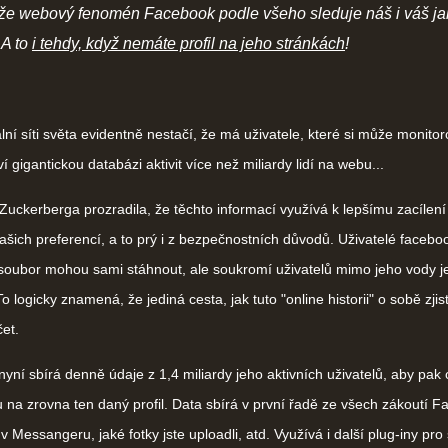
že webový fenomén Facebook podle všeho sleduje náš i váš ja
 A to
i tehdy, když nemáte profil na jeho stránkách
!
ní síti světa evidentně nestačí, že má uživatele, které si může monitor
ví gigantickou databázi aktivit více než miliardy lidí na webu...
ckerberga prozradila, že těchto informací využívá k lepšímu zacílení
šich preferencí, a to prý i z bezpečnostních důvodů. Uživatelé faceb
o soubor mohou sami stáhnout, ale soukromí uživatelů mimo jeho vody 
o logicky znamená, že jediná cesta, jak tuto "online historii" o sobě zjisti
čet.
ní sbírá denně údaje z 1,4 miliardy jeho aktivních uživatelů, aby pak 
 na zrovna ten daný profil. Data sbírá v první řadě ze všech zákoutí 
 Messangeru, jaké fotky jste uploadli, atd. Využívá i další plug-iny pro 