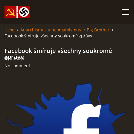
Úvod
Anarchismus a neomarxismus
Big Brother
Facebook šmíruje všechny soukromé zprávy
SABATINA JAMES O ISLÁMU A DALŠÍ DŮLEŽITÉ TEXTY
Facebook šmíruje všechny soukromé
ISLÁM
zprávy
2. 3. 2019
No comment...
ANARCHISMUS A NEOMARXISMUS
KOMUNISMUS
NACIONÁLNÍ SOCIALISMUS
PROPAGAČNÍ MATERIÁLY A DALŠÍ