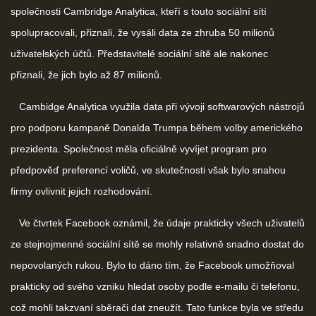
společnosti Cambridge Analytica, kteří s touto sociální sítí
spolupracovali, přiznali, že vysáli data ze zhruba 50 milionů
uživatelských účtů. Představitelé sociální sítě ale nakonec
přiznali, že jich bylo až 87 milionů.
Cambidge Analytica využila data při vývoji softwarových nástrojů
pro podporu kampaně Donalda Trumpa během volby amerického
prezidenta. Společnost měla oficiálně vyvíjet program pro
předpověď preferencí voličů, ve skutečnosti však bylo snahou
firmy ovlivnit jejich rozhodování.
Ve čtvrtek Facebook oznámil, že údaje prakticky všech uživatelů
ze stejnojmenné sociální sítě se mohly relativně snadno dostat do
nepovolaných rukou. Bylo to dáno tím, že Facebook umožňoval
prakticky od svého vzniku hledat osoby podle e-mailu či telefonu,
což mohli takzvaní sběrači dat zneužít. Tato funkce byla ve středu