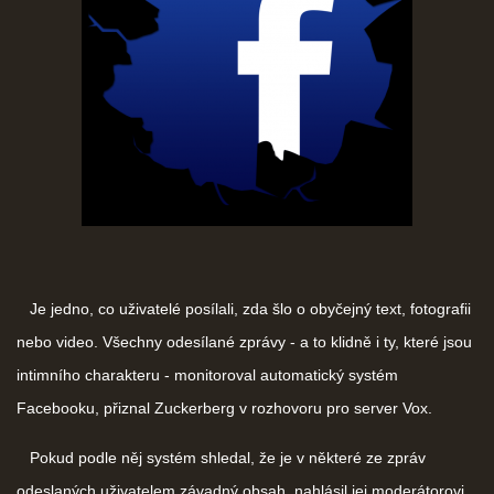
Je jedno, co uživatelé posílali, zda šlo o obyčejný text, fotografii
nebo video. Všechny odesílané zprávy - a to klidně i ty, které jsou
intimního charakteru - monitoroval automatický systém
Facebooku, přiznal Zuckerberg v rozhovoru pro server Vox.
Pokud podle něj systém shledal, že je v některé ze zpráv
odeslaných uživatelem závadný obsah, nahlásil jej moderátorovi.